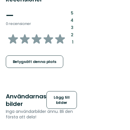
—
:
5
:
4
0 recensioner
:
3
av
:
2
:
1
5
stjärnor
Betygsätt denna plats
Användarnas
Lägg till
bilder
bilder
Inga användarbilder ännu. Bli den
första att dela!