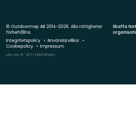
© Outdoormap AB 2014-2026. Alla rättigheter
Skaffa Natu
förbehållna.
organisat
Integritetspolicy
Användarvillkor
Cookiepolicy
Impressum
phx-sto-01 · 26.7.1 (449747a8c)