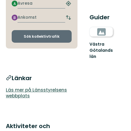
Avresa
A
Hitta
närmaste
Guider
hållplats
Ankomst
B
Byt
avgångs-
och
ankomsthållplatser
Sök kollektivtrafik
Västra
Götalands
län
Länkar
Läs mer på Länsstyrelsens
webbplats
Aktiviteter och