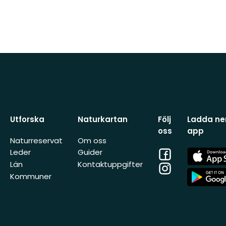
Utforska
Naturkartan
Följ
Ladda ner
oss
app
Naturreservat
Om oss
Facebook
App
Leder
Guider
Store
Län
Kontaktuppgifter
Instagram
App
Kommuner
Store