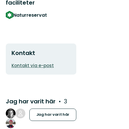
faciliteter
Naturreservat
Kontakt
E-
Kontakt via e-post
postadress
Jag har varit här
3
Jag har varit här