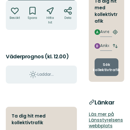
Ta dig hit
Åtgärder
med
kollektivtr
Besökt
Spara
Hitta
Dela
afik
hit
Avresa
A
Hitta
närmas
hållpla
Ankomst
B
Byt
avgång
Väderprognos (kl. 12.00)
och
ankomst
Sök
kollektivtrafik
Laddar...
Länkar
Läs mer på
Ta dig hit med
Länsstyrelsens
kollektivtrafik
webbplats