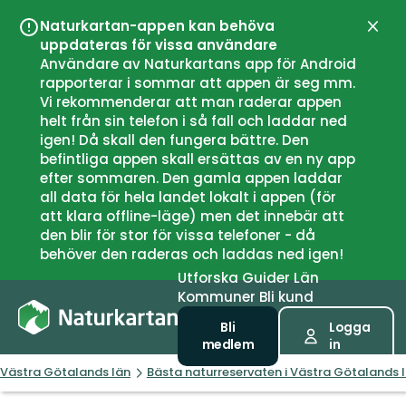
Naturkartan-appen kan behöva
Stän
uppdateras för vissa användare
Användare av Naturkartans app för Android
rapporterar i sommar att appen är seg mm.
Vi rekommenderar att man raderar appen
helt från sin telefon i så fall och laddar ned
igen! Då skall den fungera bättre. Den
befintliga appen skall ersättas av en ny app
efter sommaren. Den gamla appen laddar
all data för hela landet lokalt i appen (för
att klara offline-läge) men det innebär att
den blir för stor för vissa telefoner - då
behöver den raderas och laddas ned igen!
Utforska
Guider
Län
Kommuner
Bli kund
Bli
Logga
medlem
in
Västra Götalands län
Bästa naturreservaten i Västra Götalands 