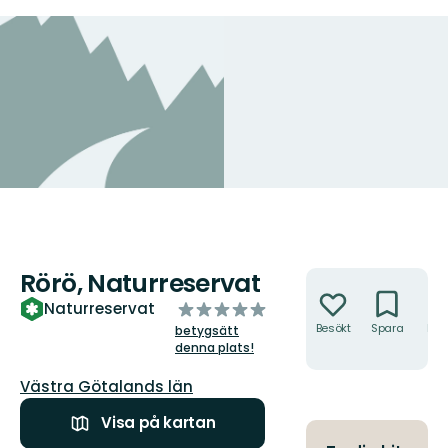
Rörö, Naturreservat
Åtgärder
av
Naturreservat
5
Besökt
Spara
Hitt
betygsätt
hit
stjärnor
denna plats!
Län:
Västra Götalands län
Visa på kartan