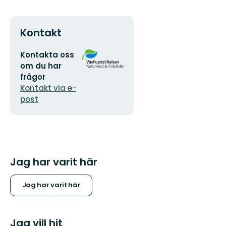
Kontakt
E-
Organisationens
Kontakta oss
postadress
logotyp
om du har
frågor
Kontakt via e-
post
Jag har varit här
Jag har varit här
Jag vill hit