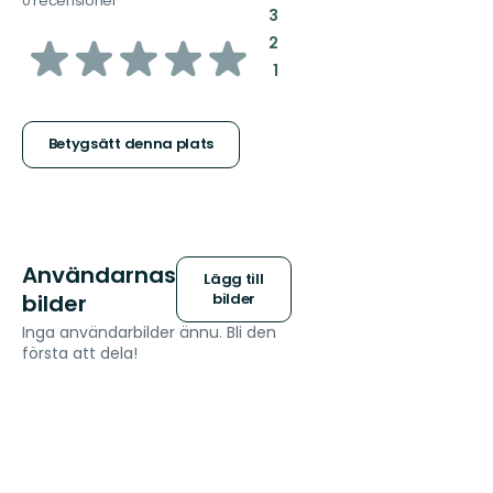
0 recensioner
:
3
av
:
2
:
1
5
stjärnor
Betygsätt denna plats
Användarnas
Lägg till
bilder
bilder
Inga användarbilder ännu. Bli den
första att dela!