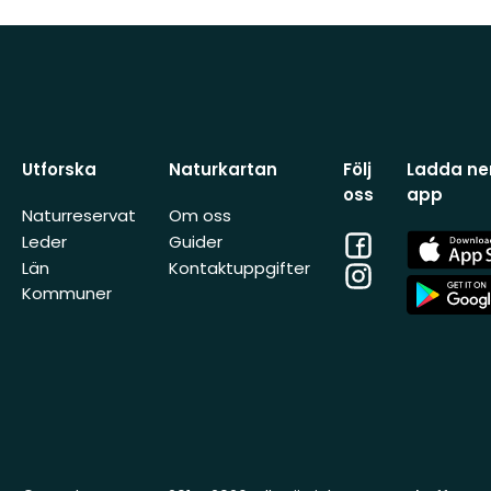
Utforska
Naturkartan
Följ
Ladda ner
oss
app
Naturreservat
Om oss
Facebook
App
Leder
Guider
Store
Län
Kontaktuppgifter
Instagram
App
Kommuner
Store