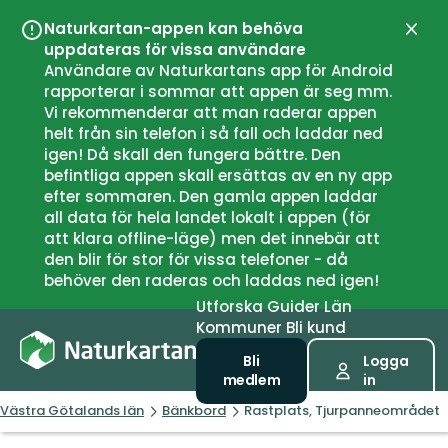
Naturkartan-appen kan behöva
Stän
uppdateras för vissa användare
Användare av Naturkartans app för Android
rapporterar i sommar att appen är seg mm.
Vi rekommenderar att man raderar appen
helt från sin telefon i så fall och laddar ned
igen! Då skall den fungera bättre. Den
befintliga appen skall ersättas av en ny app
efter sommaren. Den gamla appen laddar
all data för hela landet lokalt i appen (för
att klara offline-läge) men det innebär att
den blir för stor för vissa telefoner - då
behöver den raderas och laddas ned igen!
Utforska
Guider
Län
Kommuner
Bli kund
Bli
Logga
medlem
in
Västra Götalands län
Bänkbord
Rastplats, Tjurpanneområdet