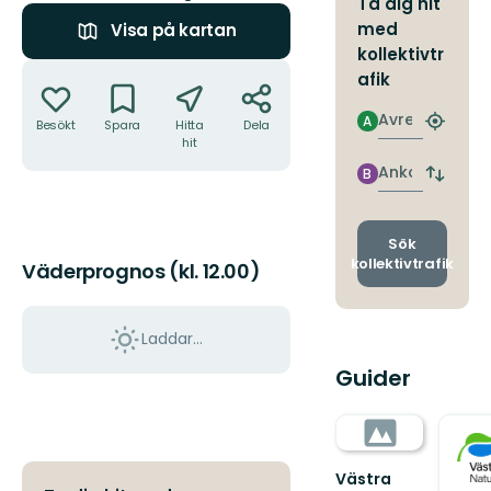
Ta dig hit
med
Visa på kartan
kollektivtr
Åtgärder
afik
Avresa
A
Besökt
Spara
Hitta
Dela
Hitta
hit
närmas
hållpla
Ankomst
B
Byt
avgång
och
ankomst
Sök
kollektivtrafik
Väderprognos (kl. 12.00)
Laddar...
Guider
Västra