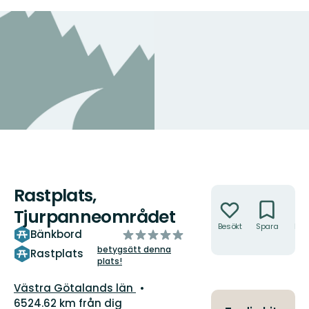
Rastplats,
Åtgärder
Tjurpanneområdet
Besökt
Spara
Hitt
av
Bänkbord
hit
5
betygsätt denna
Rastplats
plats!
stjärnor
Län:
Västra Götalands län
6524.62 km från dig