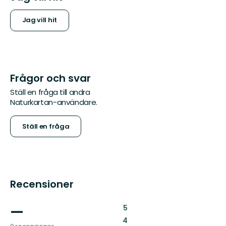
Jag vill hit
Frågor och svar
Ställ en fråga till andra
Naturkartan-användare.
Ställ en fråga
Recensioner
—
:
5
:
4