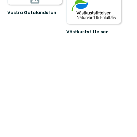
Västra Götalands län
Västkuststiftelsen
Naturvård
och
friluftsliv
i
Västsverige.Vi
värn...