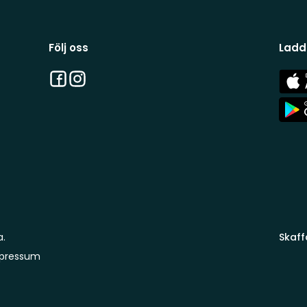
Följ oss
Ladd
Facebook
Instagram
App
Stor
App
Stor
a.
Skaff
pressum