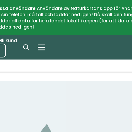
issa användare
Användare av Naturkartans app för Andr
n telefon i så fall och laddar ned igen! Då skall den fun
 all data för hela landet lokalt i appen (för att klara of
addas ned igen!
Bli kund