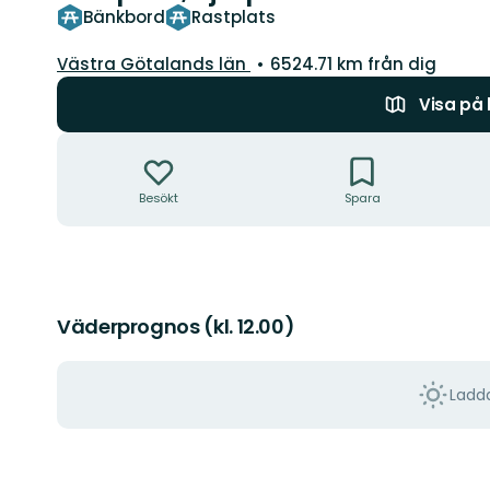
Bänkbord
Rastplats
Län:
Västra Götalands län
6524.71 km från dig
Visa på
Åtgärder
Besökt
Spara
Väderprognos (kl. 12.00)
Ladda