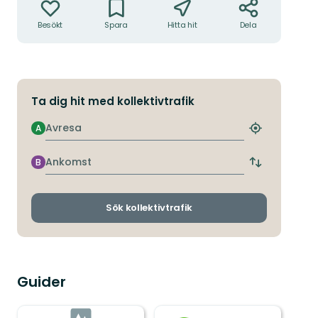
Besökt
Spara
Hitta hit
Dela
Ta dig hit med kollektivtrafik
Avresa
A
Hitta
närmaste
hållplats
Ankomst
B
Byt
avgångs-
och
ankomsthållp
Sök kollektivtrafik
Guider