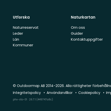
Utforska
Naturkartan
Naturreservat
Om oss
Leder
Guider
Län
Kontaktuppgifter
Kommuner
© Outdoormap AB 2014-2026. Alla rättigheter förbehålln
Integritetspolicy
Användarvillkor
Cookiepolicy
Im
phx-sto-01 · 26.7.1 (449747a8c)