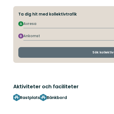
Ta dig hit med kollektivtrafik
Avresa
A
Ankomst
B
Sök kollektiv
Aktiviteter och faciliteter
Rastplats
Bänkbord