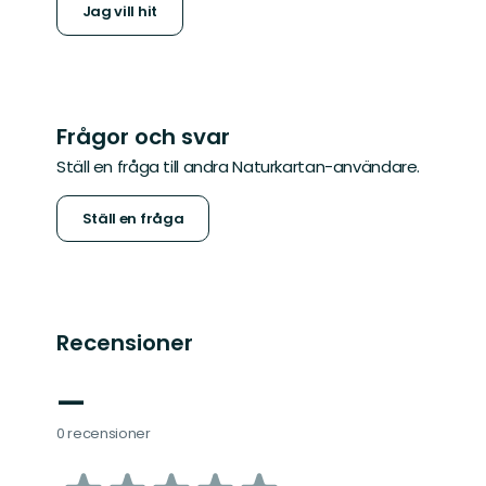
Jag vill hit
Frågor och svar
Ställ en fråga till andra Naturkartan-användare.
Ställ en fråga
Recensioner
—
0 recensioner