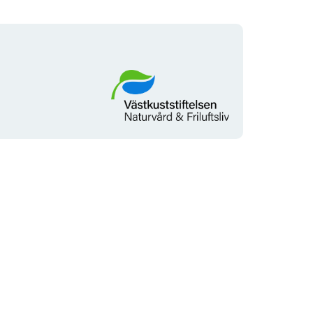
Organisationens
logotyp