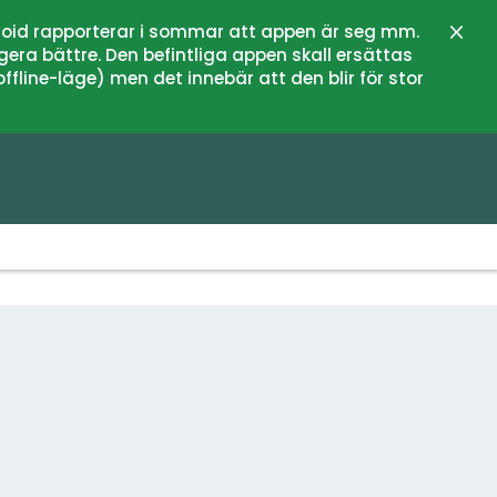
oid rapporterar i sommar att appen är seg mm.
Stän
gera bättre. Den befintliga appen skall ersättas
fline-läge) men det innebär att den blir för stor