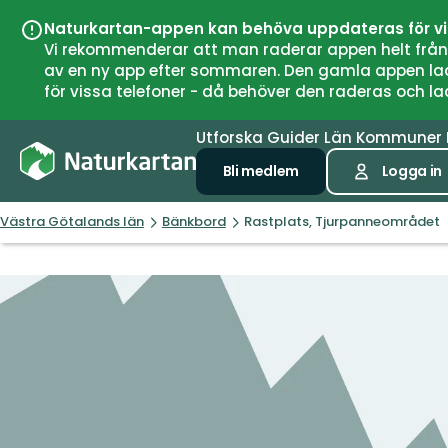
Naturkartan-appen kan behöva uppdateras för v
Vi rekommenderar att man raderar appen helt från si
av en ny app efter sommaren. Den gamla appen laddar
för vissa telefoner - då behöver den raderas och l
Utforska
Guider
Län
Kommuner
Bli medlem
Logga in
Västra Götalands län
Bänkbord
Rastplats, Tjurpanneområdet