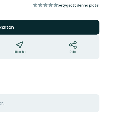
av
betygsätt denna plats!
5
stjärnor
 kartan
Hitta hit
Dela
r...