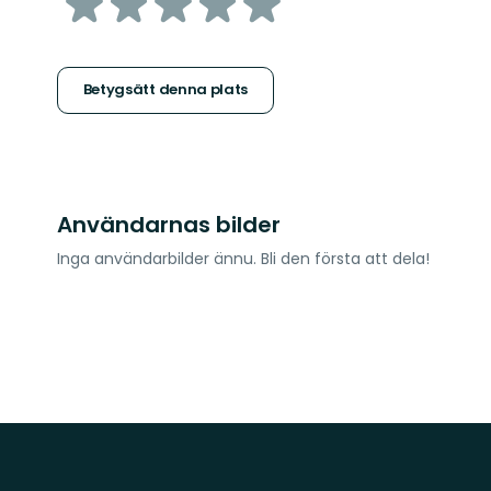
av
5
stjärnor
Betygsätt denna plats
Användarnas bilder
Inga användarbilder ännu. Bli den första att dela!