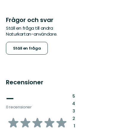
Frågor och svar
Ställ en fråga till andra
Naturkartan-användare.
Ställ en fråga
Recensioner
—
:
5
:
4
0 recensioner
:
3
av
:
2
:
1