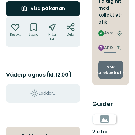
Ta dig hit
med
Visa på kartan
kollektivtr
Åtgärder
afik
Avresa
A
Besökt
Spara
Hitta
Dela
Hitta
hit
närmas
hållpla
Ankomst
B
Byt
avgång
och
ankomst
Sök
kollektivtrafik
Väderprognos (kl. 12.00)
Laddar...
Guider
Västra