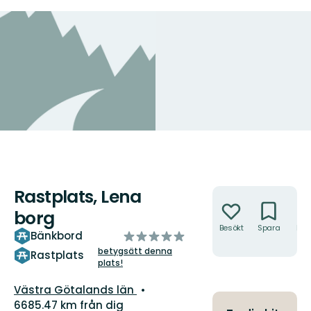
Rastplats, Lena
Åtgärder
borg
Besökt
Spara
Hitt
av
Bänkbord
hit
5
betygsätt denna
Rastplats
plats!
stjärnor
Län:
Västra Götalands län
6685.47 km från dig