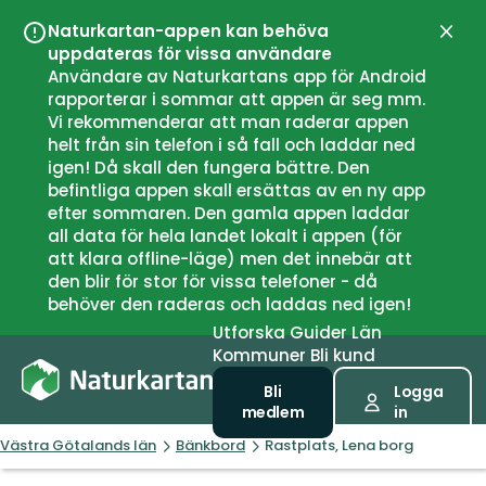
Naturkartan-appen kan behöva
Stän
uppdateras för vissa användare
Användare av Naturkartans app för Android
rapporterar i sommar att appen är seg mm.
Vi rekommenderar att man raderar appen
helt från sin telefon i så fall och laddar ned
igen! Då skall den fungera bättre. Den
befintliga appen skall ersättas av en ny app
efter sommaren. Den gamla appen laddar
all data för hela landet lokalt i appen (för
att klara offline-läge) men det innebär att
den blir för stor för vissa telefoner - då
behöver den raderas och laddas ned igen!
Utforska
Guider
Län
Kommuner
Bli kund
Bli
Logga
medlem
in
Västra Götalands län
Bänkbord
Rastplats, Lena borg