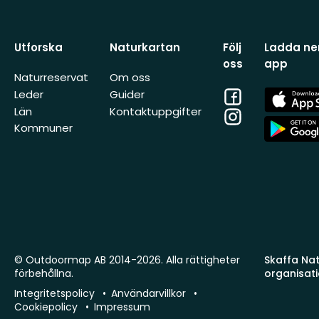
Utforska
Naturkartan
Följ
Ladda ner
oss
app
Naturreservat
Om oss
Facebook
App
Leder
Guider
Store
Län
Kontaktuppgifter
Instagram
App
Kommuner
Store
© Outdoormap AB 2014-2026. Alla rättigheter
Skaffa Natu
förbehållna.
organisat
Integritetspolicy
Användarvillkor
Cookiepolicy
Impressum