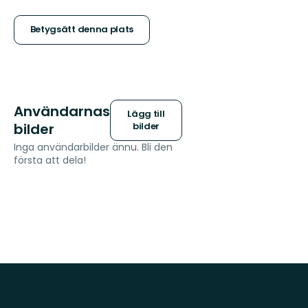
5
stjärnor
Betygsätt denna plats
Användarnas
Lägg till
bilder
bilder
Inga användarbilder ännu. Bli den
första att dela!