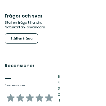
Frågor och svar
Ställ en fråga till andra
Naturkartan-användare.
Ställ en fråga
Recensioner
—
:
5
:
4
0 recensioner
:
3
av
:
2
:
1