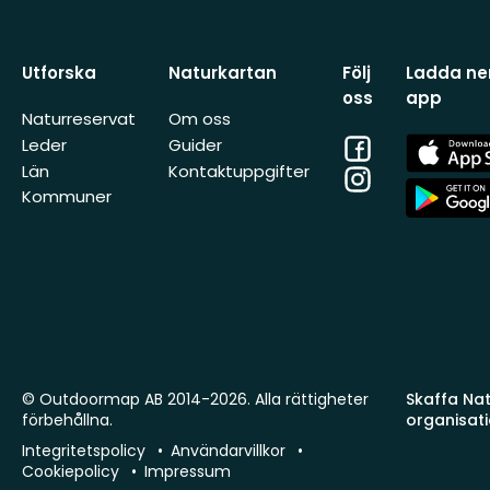
Utforska
Naturkartan
Följ
Ladda ner
oss
app
Naturreservat
Om oss
Facebook
App
Leder
Guider
Store
Län
Kontaktuppgifter
Instagram
App
Kommuner
Store
© Outdoormap AB 2014-2026. Alla rättigheter
Skaffa Natu
förbehållna.
organisat
Integritetspolicy
Användarvillkor
Cookiepolicy
Impressum