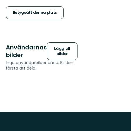
5
stjärnor
Betygsätt denna plats
Användarnas
Lägg till
bilder
bilder
Inga användarbilder ännu. Bli den
första att dela!