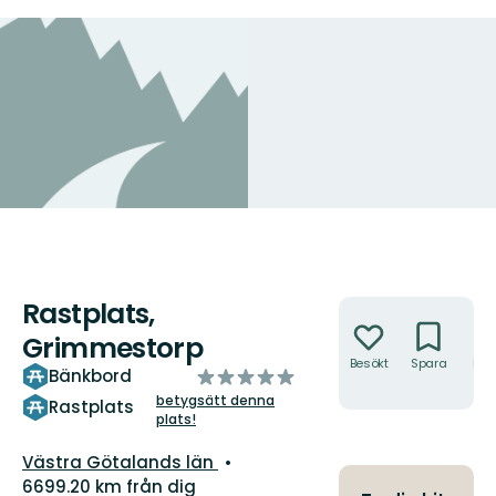
Rastplats,
Åtgärder
Grimmestorp
Besökt
Spara
Hitt
av
Bänkbord
hit
5
betygsätt denna
Rastplats
plats!
stjärnor
Län:
Västra Götalands län
6699.20 km från dig