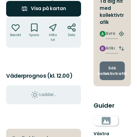
Ta dig hit
med
Visa på kartan
kollektivtr
Åtgärder
afik
Avresa
A
Besökt
Spara
Hitta
Dela
Hitta
hit
närmas
hållpla
Ankomst
B
Byt
avgång
och
ankomst
Sök
kollektivtrafik
Väderprognos (kl. 12.00)
Laddar...
Guider
Västra