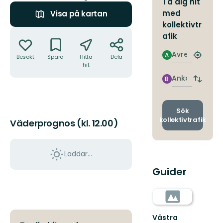
Ta dig hit
med
Visa på kartan
kollektivtr
Åtgärder
afik
Avresa
A
Besökt
Spara
Hitta
Dela
Hitta
hit
närmas
hållpla
Ankomst
B
Byt
avgång
och
ankomst
Sök
kollektivtrafik
Väderprognos (kl. 12.00)
Laddar...
Guider
Västra