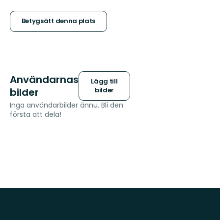
5
stjärnor
Betygsätt denna plats
Användarnas
Lägg till
bilder
bilder
Inga användarbilder ännu. Bli den
första att dela!