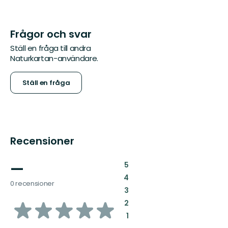
Frågor och svar
Ställ en fråga till andra
Naturkartan-användare.
Ställ en fråga
Recensioner
—
:
5
:
4
0 recensioner
:
3
av
:
2
:
1