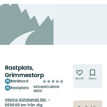
Rastplats,
Åtgärder
Grimmestorp
Besökt
Spara
Hitt
av
Bänkbord
hit
5
betygsätt denna
Rastplats
plats!
stjärnor
Län:
Västra Götalands län
6699.66 km från dig