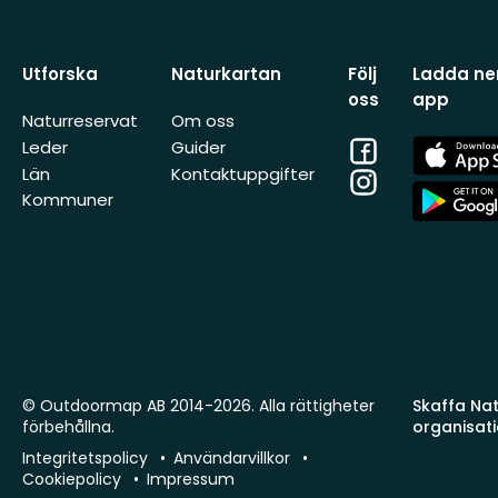
Utforska
Naturkartan
Följ
Ladda ner
oss
app
Naturreservat
Om oss
Facebook
App
Leder
Guider
Store
Län
Kontaktuppgifter
Instagram
App
Kommuner
Store
© Outdoormap AB 2014-2026. Alla rättigheter
Skaffa Natu
förbehållna.
organisat
Integritetspolicy
Användarvillkor
Cookiepolicy
Impressum