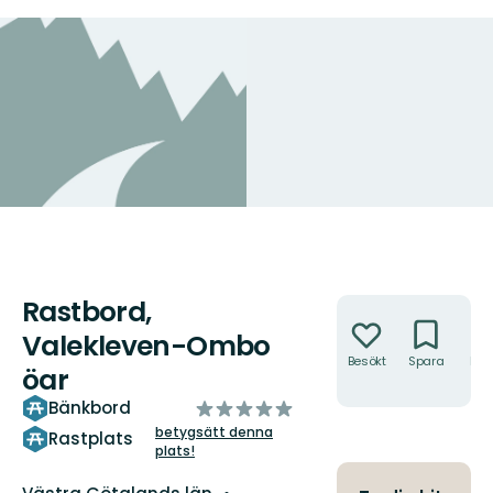
Rastbord,
Åtgärder
Valekleven-Ombo
Besökt
Spara
Hitt
öar
hit
av
Bänkbord
5
betygsätt denna
Rastplats
plats!
stjärnor
Län: