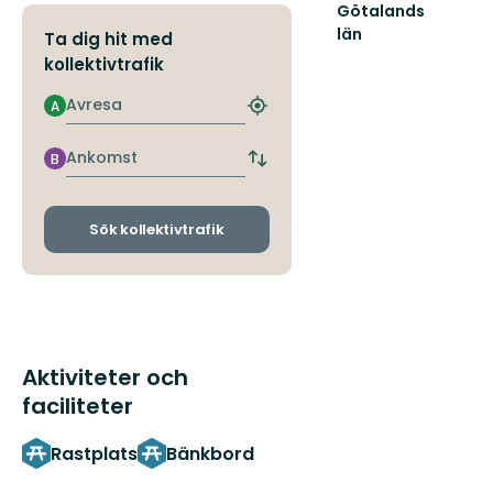
Götalands
län
Ta dig hit med
kollektivtrafik
Avresa
A
Hitta
närmaste
hållplats
Ankomst
B
Byt
avgångs-
och
ankomsthållplatser
Sök kollektivtrafik
Aktiviteter och
faciliteter
Rastplats
Bänkbord