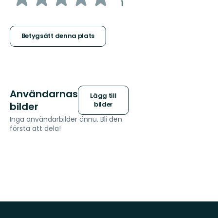
:
1
5
stjärnor
Betygsätt denna plats
Användarnas
Lägg till
bilder
bilder
Inga användarbilder ännu. Bli den
första att dela!