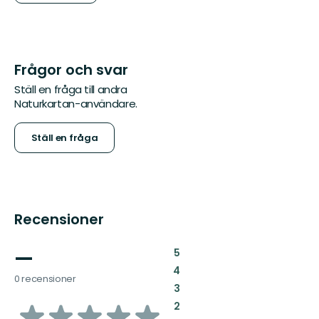
Frågor och svar
Ställ en fråga till andra
Naturkartan-användare.
Ställ en fråga
Recensioner
—
:
5
:
4
0 recensioner
:
3
av
:
2