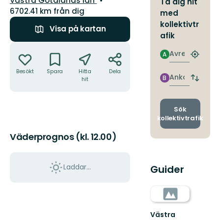
Västra Götalands län
Ta dig hit
6702.41 km från dig
med
kollektivtr
Visa på kartan
afik
Åtgärder
Avresa
A
Hitta
närmas
Besökt
Spara
Hitta
Dela
hållpla
Ankomst
B
hit
Byt
avgång
och
ankomst
Sök
kollektivtrafik
Väderprognos (kl. 12.00)
Laddar...
Guider
Västra