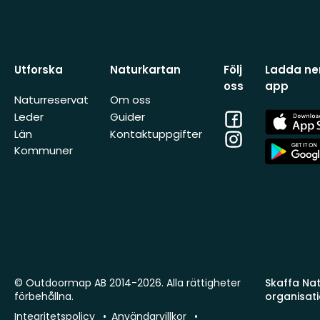
Utforska
Naturkartan
Följ
Ladda ner
oss
app
Naturreservat
Om oss
Facebook
App
Leder
Guider
Store
Län
Kontaktuppgifter
Instagram
App
Kommuner
Store
© Outdoormap AB 2014-2026. Alla rättigheter
Skaffa Natu
förbehållna.
organisat
Integritetspolicy
Användarvillkor