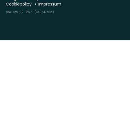
Cookiepolicy
Impressum
phx-sto-02 · 26.7.1 (449747a8c)