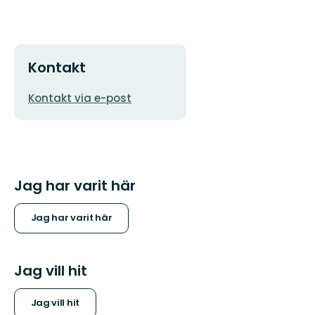
Kontakt
E-
Kontakt via e-post
postadress
Jag har varit här
Jag har varit här
Jag vill hit
Jag vill hit