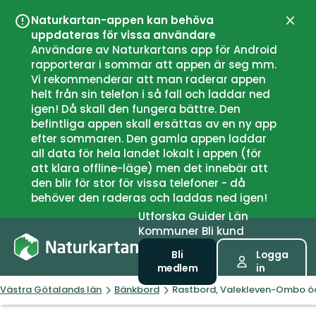
Naturkartan-appen kan behöva
Stän
uppdateras för vissa användare
Användare av Naturkartans app för Android
rapporterar i sommar att appen är seg mm.
Vi rekommenderar att man raderar appen
helt från sin telefon i så fall och laddar ned
igen! Då skall den fungera bättre. Den
befintliga appen skall ersättas av en ny app
efter sommaren. Den gamla appen laddar
all data för hela landet lokalt i appen (för
att klara offline-läge) men det innebär att
den blir för stor för vissa telefoner - då
behöver den raderas och laddas ned igen!
Utforska
Guider
Län
Kommuner
Bli kund
Bli
Logga
medlem
in
Västra Götalands län
Bänkbord
Rastbord, Valekleven-Ombo ö