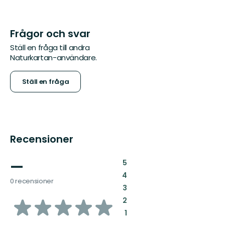
Frågor och svar
Ställ en fråga till andra
Naturkartan-användare.
Ställ en fråga
Recensioner
—
:
5
:
4
0 recensioner
:
3
av
:
2
:
1