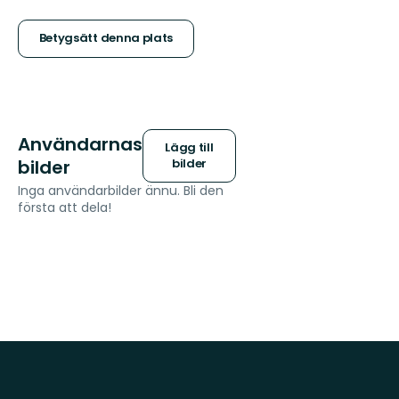
5
stjärnor
Betygsätt denna plats
Användarnas
Lägg till
bilder
bilder
Inga användarbilder ännu. Bli den
första att dela!