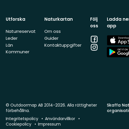
Utforska
Naturkartan
Följ
Ladda ner
oss
app
Naturreservat
Om oss
Facebook
App
Leder
Guider
Store
Län
Kontaktuppgifter
Instagram
App
Kommuner
Store
© Outdoormap AB 2014-2026. Alla rättigheter
Skaffa Natu
förbehållna.
organisat
Integritetspolicy
Användarvillkor
Cookiepolicy
Impressum