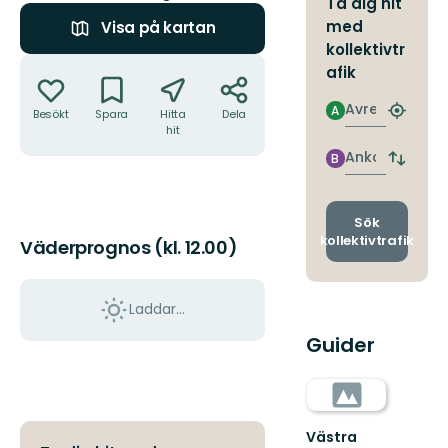
Ta dig hit
med
Visa på kartan
kollektivtr
Åtgärder
afik
Avresa
A
Besökt
Spara
Hitta
Dela
Hitta
hit
närmas
hållpla
Ankomst
B
Byt
avgång
och
ankomst
Sök
kollektivtrafik
Väderprognos (kl. 12.00)
Laddar...
Guider
Västra