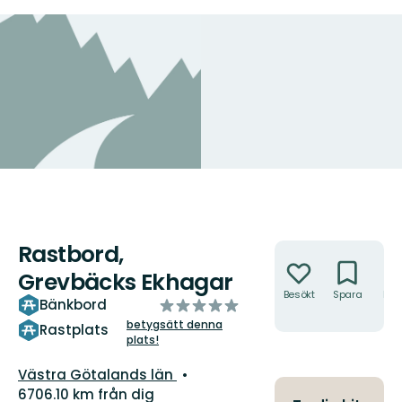
Rastbord,
Åtgärder
Grevbäcks Ekhagar
Besökt
Spara
Hitt
av
Bänkbord
hit
5
betygsätt denna
Rastplats
plats!
stjärnor
Län:
Västra Götalands län
6706.10 km från dig