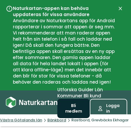
Naturkartan-appen kan behöva
Stän
uppdateras för vissa användare
Användare av Naturkartans app för Android
rapporterar i sommar att appen är seg mm.
Vi rekommenderar att man raderar appen
helt från sin telefon i så fall och laddar ned
igen! Då skall den fungera bättre. Den
befintliga appen skall ersättas av en ny app
efter sommaren. Den gamla appen laddar
all data för hela landet lokalt i appen (för
att klara offline-läge) men det innebär att
den blir för stor för vissa telefoner - då
behöver den raderas och laddas ned igen!
Utforska
Guider
Län
Kommuner
Bli kund
Bli
Logga
medlem
in
Västra Götalands län
Bänkbord
Rastbord, Grevbäcks Ekhagar