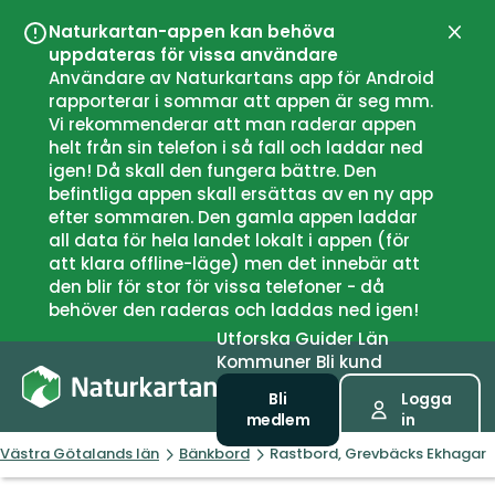
Naturkartan-appen kan behöva
Stän
uppdateras för vissa användare
Användare av Naturkartans app för Android
rapporterar i sommar att appen är seg mm.
Vi rekommenderar att man raderar appen
helt från sin telefon i så fall och laddar ned
igen! Då skall den fungera bättre. Den
befintliga appen skall ersättas av en ny app
efter sommaren. Den gamla appen laddar
all data för hela landet lokalt i appen (för
att klara offline-läge) men det innebär att
den blir för stor för vissa telefoner - då
behöver den raderas och laddas ned igen!
Utforska
Guider
Län
Kommuner
Bli kund
Bli
Logga
medlem
in
Västra Götalands län
Bänkbord
Rastbord, Grevbäcks Ekhagar