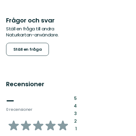
Frågor och svar
Ställ en fråga till andra
Naturkartan-användare.
Ställ en fråga
Recensioner
—
:
5
:
4
0 recensioner
:
3
av
:
2
:
1