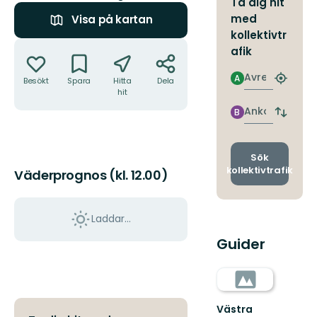
Ta dig hit
med
Visa på kartan
kollektivtr
Åtgärder
afik
Avresa
A
Besökt
Spara
Hitta
Dela
Hitta
hit
närmas
hållpla
Ankomst
B
Byt
avgång
och
ankomst
Sök
kollektivtrafik
Väderprognos (kl. 12.00)
Laddar...
Guider
Västra