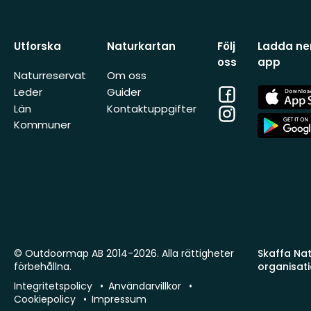
Utforska
Naturkartan
Följ
Ladda ner
oss
app
Naturreservat
Om oss
Facebook
App
Leder
Guider
Store
Län
Kontaktuppgifter
Instagram
App
Kommuner
Store
© Outdoormap AB 2014-2026. Alla rättigheter
Skaffa Natu
förbehållna.
organisat
Integritetspolicy
Användarvillkor
Cookiepolicy
Impressum