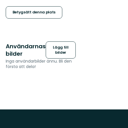
5
stjärnor
Betygsätt denna plats
Användarnas
Lägg till
bilder
bilder
Inga användarbilder ännu. Bli den
första att dela!