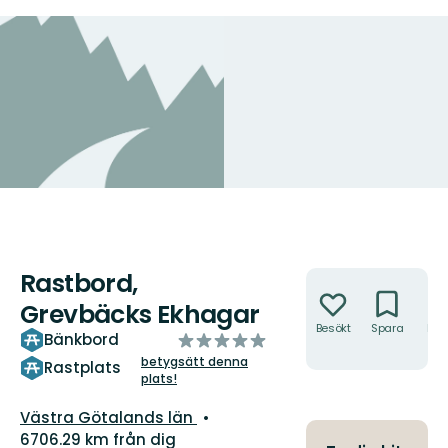
Rastbord,
Åtgärder
Grevbäcks Ekhagar
Besökt
Spara
Hitt
av
Bänkbord
hit
5
betygsätt denna
Rastplats
plats!
stjärnor
Län:
Västra Götalands län
6706.29 km från dig