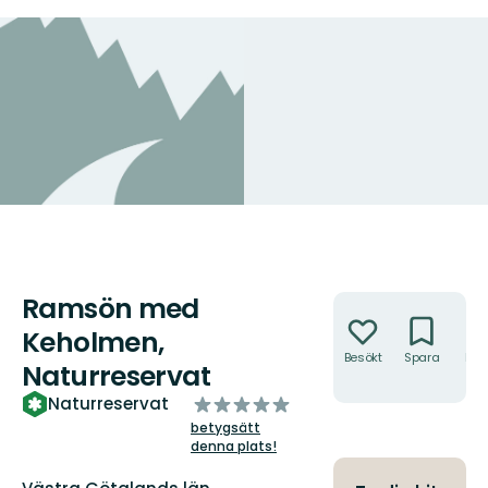
Ramsön med
Åtgärder
Keholmen,
Besökt
Spara
Hitt
Naturreservat
hit
av
Naturreservat
5
betygsätt
stjärnor
denna plats!
Län: