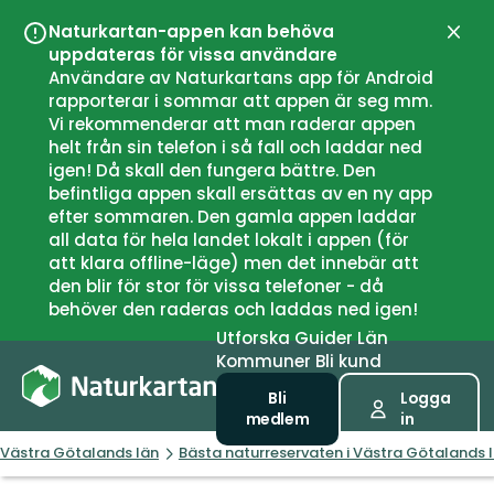
Naturkartan-appen kan behöva
Stän
uppdateras för vissa användare
Användare av Naturkartans app för Android
rapporterar i sommar att appen är seg mm.
Vi rekommenderar att man raderar appen
helt från sin telefon i så fall och laddar ned
igen! Då skall den fungera bättre. Den
befintliga appen skall ersättas av en ny app
efter sommaren. Den gamla appen laddar
all data för hela landet lokalt i appen (för
att klara offline-läge) men det innebär att
den blir för stor för vissa telefoner - då
behöver den raderas och laddas ned igen!
Utforska
Guider
Län
Kommuner
Bli kund
Bli
Logga
medlem
in
Västra Götalands län
Bästa naturreservaten i Västra Götalands 