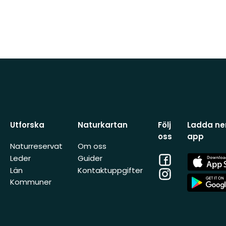
Utforska
Naturkartan
Följ
Ladda ner
oss
app
Naturreservat
Om oss
Facebook
App
Leder
Guider
Store
Län
Kontaktuppgifter
Instagram
App
Kommuner
Store