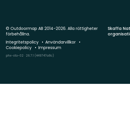
© Outdoormap AB 2014-2026. Alla rättigheter
Skaffa Natu
förbehållna.
organisat
Integritetspolicy
Användarvillkor
Cookiepolicy
Impressum
phx-sto-02 · 26.7.1 (449747a8c)