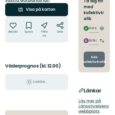
Västra Götalands län
Ta dig hit
med
Visa på kartan
kollektivtr
Åtgärder
afik
Avresa
A
Hitta
Besökt
Spara
Hitta
Dela
närmas
hit
hållpla
Ankomst
B
Byt
avgång
och
ankomst
Sök
kollektivtrafik
Väderprognos (kl. 12.00)
Laddar...
Länkar
Läs mer på
Länsstyrelsens
webbplats