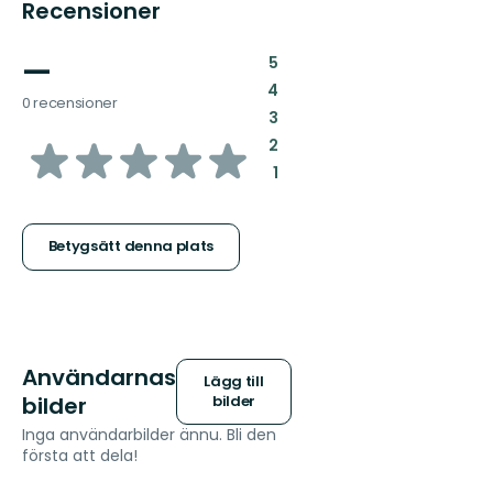
Recensioner
—
:
5
:
4
0 recensioner
:
3
av
:
2
:
1
5
stjärnor
Betygsätt denna plats
Användarnas
Lägg till
bilder
bilder
Inga användarbilder ännu. Bli den
första att dela!