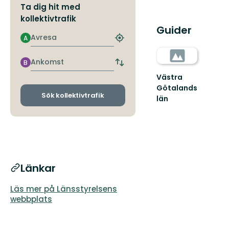
Ta dig hit med
kollektivtrafik
Guider
Avresa
A
Hitta
närmaste
hållplats
Ankomst
B
Byt
avgångs-
Västra
och
Götalands
ankomsthållplatser
Sök kollektivtrafik
län
Länkar
Läs mer på Länsstyrelsens
webbplats