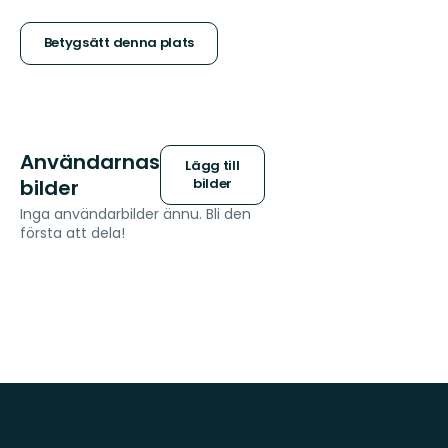
5
stjärnor
Betygsätt denna plats
Användarnas
Lägg till
bilder
bilder
Inga användarbilder ännu. Bli den
första att dela!