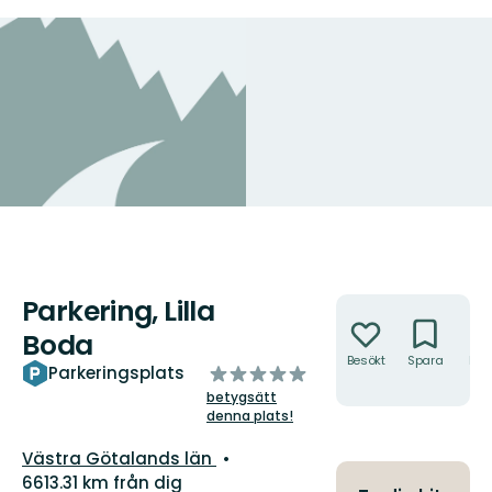
Parkering, Lilla
Åtgärder
Boda
Besökt
Spara
Hitt
av
Parkeringsplats
hit
5
betygsätt
stjärnor
denna plats!
Län:
Västra Götalands län
6613.31 km från dig