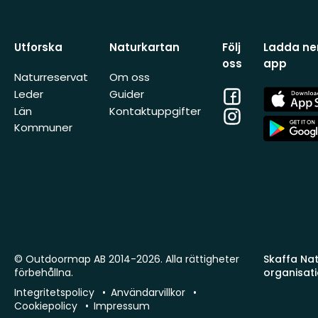
Utforska
Naturkartan
Följ
Ladda ner
oss
app
Naturreservat
Om oss
Facebook
App
Leder
Guider
Store
Län
Kontaktuppgifter
Instagram
App
Kommuner
Store
© Outdoormap AB 2014-2026. Alla rättigheter
Skaffa Natu
förbehållna.
organisat
Integritetspolicy
Användarvillkor
Cookiepolicy
Impressum