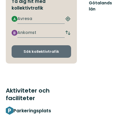
Ta dig hit med
Götalands
kollektivtrafik
län
Avresa
A
Hitta
närmaste
hållplats
Ankomst
B
Byt
avgångs-
och
ankomsthållplatser
Sök kollektivtrafik
Aktiviteter och
faciliteter
Parkeringsplats