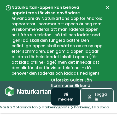
Naturkartan-appen kan behöva
Stän
uppdateras för vissa användare
Användare av Naturkartans app för Android
rapporterar i sommar att appen är seg mm.
Vi rekommenderar att man raderar appen
helt från sin telefon i så fall och laddar ned
igen! Då skall den fungera bättre. Den
befintliga appen skall ersättas av en ny app
efter sommaren. Den gamla appen laddar
all data för hela landet lokalt i appen (för
att klara offline-läge) men det innebär att
den blir för stor för vissa telefoner - då
behöver den raderas och laddas ned igen!
Utforska
Guider
Län
Kommuner
Bli kund
Bli
Logga
medlem
in
Västra Götalands län
Parkeringsplats
Parkering, Lilla Boda