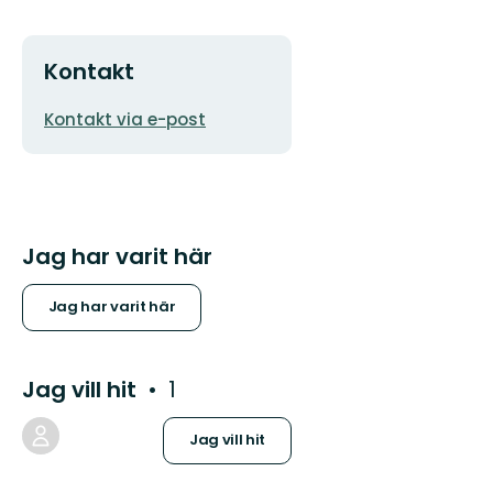
Kontakt
E-
Kontakt via e-post
postadress
Jag har varit här
Jag har varit här
Jag vill hit
1
Jag vill hit