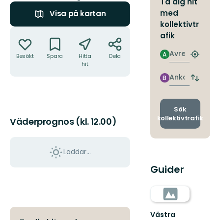
Ta dig hit
med
Visa på kartan
kollektivtr
Åtgärder
afik
Avresa
A
Besökt
Spara
Hitta
Dela
Hitta
hit
närmas
hållpla
Ankomst
B
Byt
avgång
och
ankomst
Sök
kollektivtrafik
Väderprognos (kl. 12.00)
Laddar...
Guider
Västra