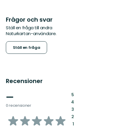
Frågor och svar
Ställ en fråga till andra
Naturkartan-användare.
Ställ en fråga
Recensioner
—
:
5
:
4
0 recensioner
:
3
av
:
2
:
1