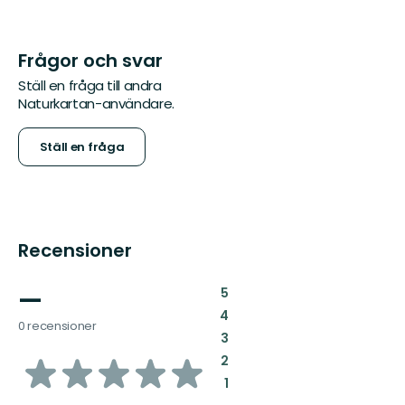
Frågor och svar
Ställ en fråga till andra
Naturkartan-användare.
Ställ en fråga
Recensioner
—
:
5
:
4
0 recensioner
:
3
av
:
2
:
1