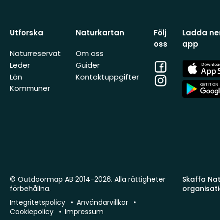
Utforska
Naturkartan
Följ
Ladda ner
oss
app
Naturreservat
Om oss
Facebook
App
Leder
Guider
Store
Län
Kontaktuppgifter
Instagram
App
Kommuner
Store
© Outdoormap AB 2014-2026. Alla rättigheter
Skaffa Natu
förbehållna.
organisat
Integritetspolicy
Användarvillkor
Cookiepolicy
Impressum