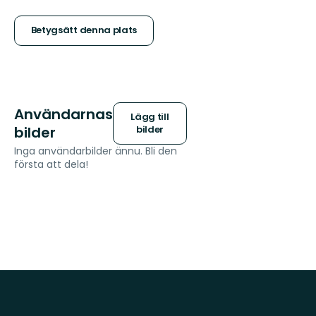
5
stjärnor
Betygsätt denna plats
Användarnas
Lägg till
bilder
bilder
Inga användarbilder ännu. Bli den
första att dela!