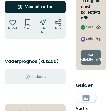
Ta dig hit
med
Visa på kartan
kollektivtr
Åtgärder
afik
Avresa
A
Besökt
Spara
Hitta
Dela
Hitta
hit
närmas
hållpla
Ankomst
B
Byt
avgång
och
ankomst
Sök
kollektivtrafik
Väderprognos (kl. 12.00)
Laddar...
Guider
Västra