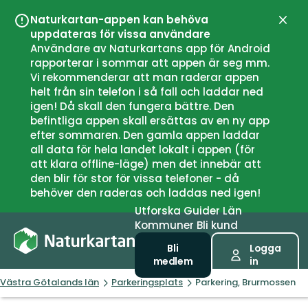
Naturkartan-appen kan behöva
Stän
uppdateras för vissa användare
Användare av Naturkartans app för Android
rapporterar i sommar att appen är seg mm.
Vi rekommenderar att man raderar appen
helt från sin telefon i så fall och laddar ned
igen! Då skall den fungera bättre. Den
befintliga appen skall ersättas av en ny app
efter sommaren. Den gamla appen laddar
all data för hela landet lokalt i appen (för
att klara offline-läge) men det innebär att
den blir för stor för vissa telefoner - då
behöver den raderas och laddas ned igen!
Utforska
Guider
Län
Kommuner
Bli kund
Bli
Logga
medlem
in
Västra Götalands län
Parkeringsplats
Parkering, Brurmossen