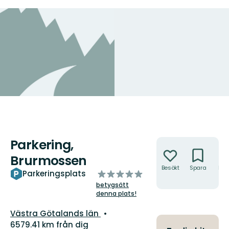
Parkering,
Åtgärder
Brurmossen
Besökt
Spara
Hitt
av
Parkeringsplats
hit
5
betygsätt
stjärnor
denna plats!
Län:
Västra Götalands län
6579.41 km från dig