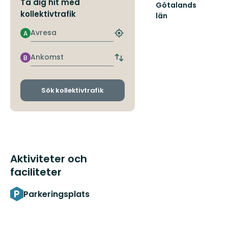
Ta dig hit med
Götalands
kollektivtrafik
län
Avresa
A
Hitta
närmaste
hållplats
Ankomst
B
Byt
avgångs-
och
ankomsthållplatser
Sök kollektivtrafik
Aktiviteter och
faciliteter
Parkeringsplats