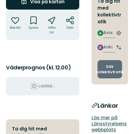
Ta dig hit
Visa på kartan
med
Åtgärder
kollektivtr
afik
Besökt
Spara
Hitta
Dela
Avresa
hit
A
Hitta
närmas
hållpla
Ankomst
B
Byt
avgång
och
ankomst
Sök
Väderprognos (kl. 12.00)
kollektivtrafik
Laddar...
Länkar
Läs mer på
Länsstyrelsens
Ta dig hit med
webbplats