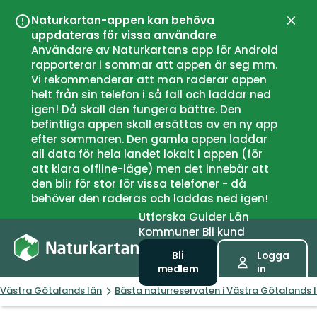
Naturkartan-appen kan behöva
Stän
uppdateras för vissa användare
Användare av Naturkartans app för Android
rapporterar i sommar att appen är seg mm.
Vi rekommenderar att man raderar appen
helt från sin telefon i så fall och laddar ned
igen! Då skall den fungera bättre. Den
befintliga appen skall ersättas av en ny app
efter sommaren. Den gamla appen laddar
all data för hela landet lokalt i appen (för
att klara offline-läge) men det innebär att
den blir för stor för vissa telefoner - då
behöver den raderas och laddas ned igen!
Utforska
Guider
Län
Kommuner
Bli kund
Bli
Logga
medlem
in
Västra Götalands län
Bästa naturreservaten i Västra Götalands 