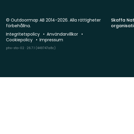
© Outdoormap AB 2014-2026. Alla rättigheter
Skaffa Natu
förbehållna.
organisat
Integritetspolicy
Användarvillkor
Cookiepolicy
Impressum
phx-sto-02 · 26.7.1 (449747a8c)