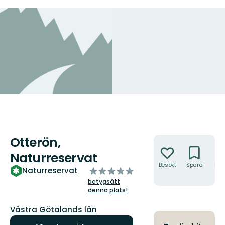
Otterön,
Åtgärder
Naturreservat
Besökt
Spara
Hitt
av
Naturreservat
hit
5
betygsätt
stjärnor
denna plats!
Län:
Västra Götalands län