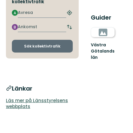
kollektivtrafik
Avresa
A
Hitta
Guider
närmaste
hållplats
Ankomst
B
Byt
avgångs-
och
Västra
ankomsthållplatser
Sök kollektivtrafik
Götalands
län
Länkar
Läs mer på Länsstyrelsens
webbplats