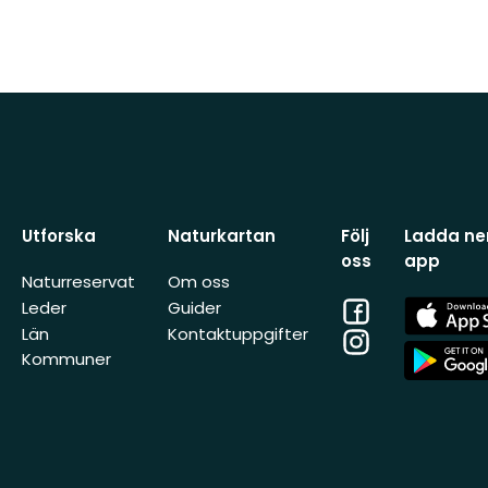
Utforska
Naturkartan
Följ
Ladda ner
oss
app
Naturreservat
Om oss
Facebook
App
Leder
Guider
Store
Län
Kontaktuppgifter
Instagram
App
Kommuner
Store