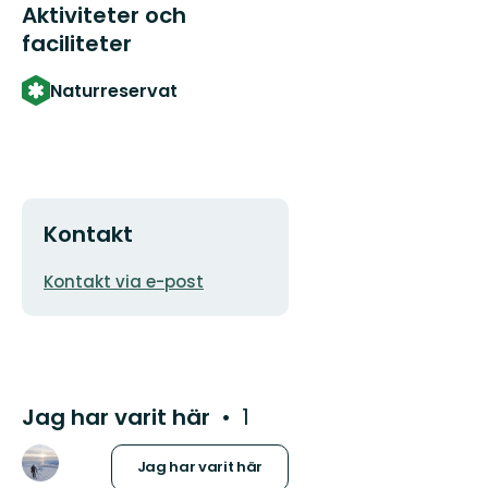
Aktiviteter och
faciliteter
Naturreservat
Kontakt
E-
Kontakt via e-post
postadress
Jag har varit här
1
Jag har varit här