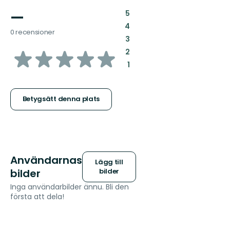
—
:
5
:
4
0 recensioner
:
3
av
:
2
:
1
5
stjärnor
Betygsätt denna plats
Användarnas
Lägg till
bilder
bilder
Inga användarbilder ännu. Bli den
första att dela!