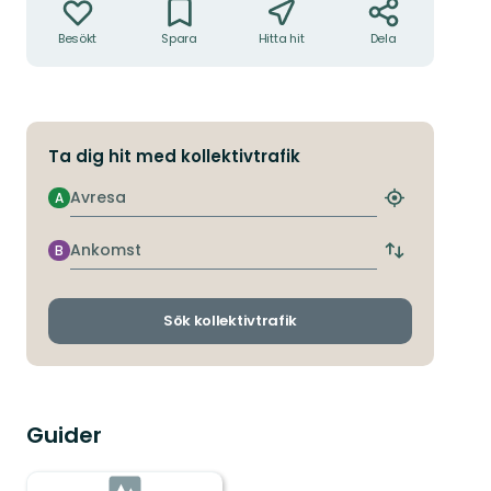
Besökt
Spara
Hitta hit
Dela
Ta dig hit med kollektivtrafik
Avresa
A
Hitta
närmaste
hållplats
Ankomst
B
Byt
avgångs-
och
ankomsthållp
Sök kollektivtrafik
Guider