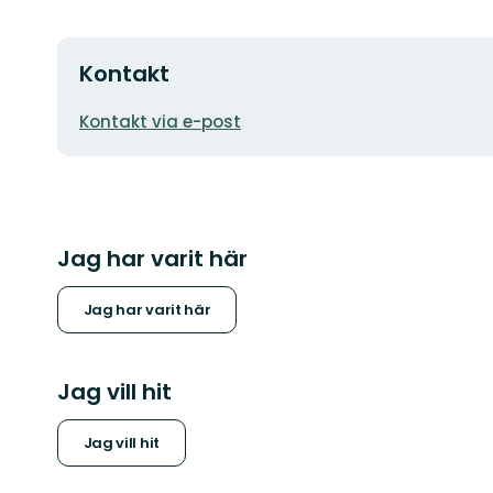
Kontakt
E-
Kontakt via e-post
postadress
Jag har varit här
Jag har varit här
Jag vill hit
Jag vill hit