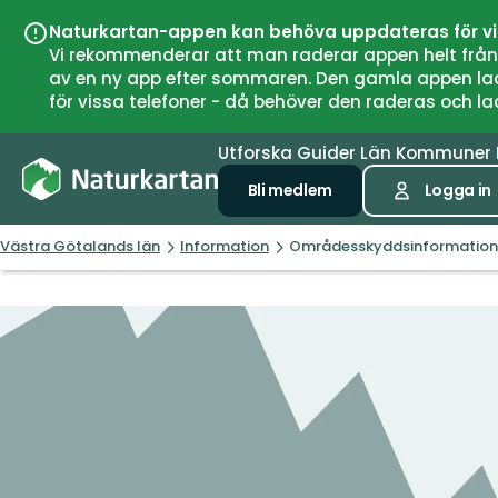
Naturkartan-appen kan behöva uppdateras för v
Vi rekommenderar att man raderar appen helt från si
av en ny app efter sommaren. Den gamla appen laddar
för vissa telefoner - då behöver den raderas och l
Utforska
Guider
Län
Kommuner
Bli medlem
Logga in
Västra Götalands län
Information
Områdesskyddsinformation