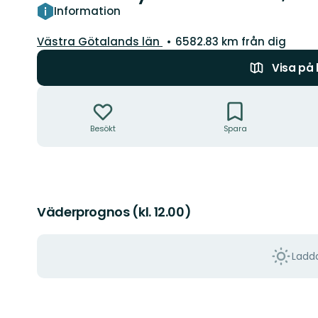
Information
Län:
Västra Götalands län
6582.83 km från dig
Visa på
Åtgärder
Besökt
Spara
Väderprognos (kl. 12.00)
Ladda