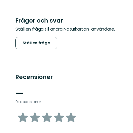
Frågor och svar
Ställ en fråga till andra Naturkartan-användare.
Ställ en fråga
Recensioner
—
0 recensioner
av
5