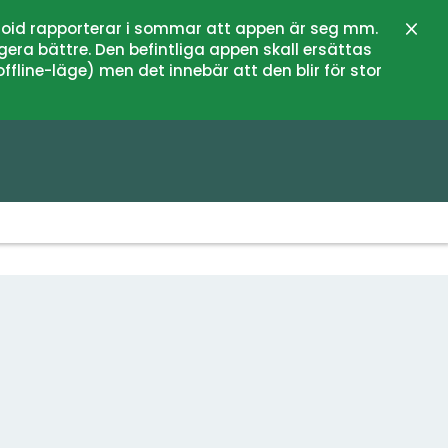
oid rapporterar i sommar att appen är seg mm.
Stän
gera bättre. Den befintliga appen skall ersättas
fline-läge) men det innebär att den blir för stor