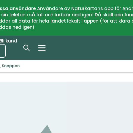
issa användare
Användare av Naturkartans app för Andr
n telefon i så fall och laddar ned igen! Då skall den fun
 all data för hela landet lokalt i appen (för att klara of
addas ned igen!
Bli kund
, Snappan