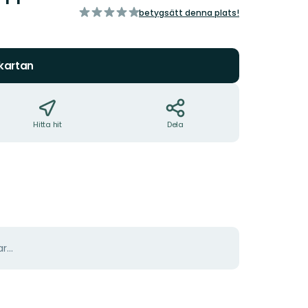
av
betygsätt denna plats!
5
stjärnor
 kartan
Hitta hit
Dela
r...