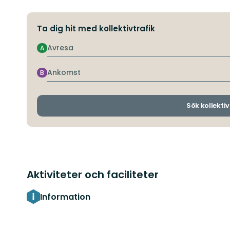
Ta dig hit med kollektivtrafik
Avresa
A
Ankomst
B
Sök kollektiv
Aktiviteter och faciliteter
Information