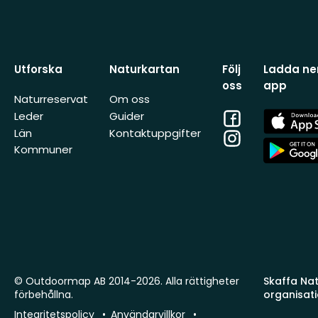
Utforska
Naturkartan
Följ
Ladda ner
oss
app
Naturreservat
Om oss
Facebook
App
Leder
Guider
Store
Län
Kontaktuppgifter
Instagram
App
Kommuner
Store
© Outdoormap AB 2014-2026. Alla rättigheter
Skaffa Natu
förbehållna.
organisat
Integritetspolicy
Användarvillkor