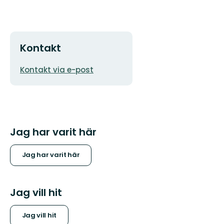
Kontakt
E-
Kontakt via e-post
postadress
Jag har varit här
Jag har varit här
Jag vill hit
Jag vill hit