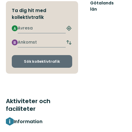
Götalands
län
Ta dig hit med
kollektivtrafik
Avresa
A
Hitta
närmaste
hållplats
Ankomst
B
Byt
avgångs-
och
ankomsthållplatser
Sök kollektivtrafik
Aktiviteter och
faciliteter
Information