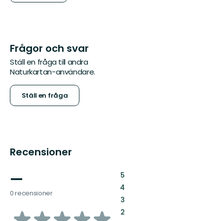
Frågor och svar
Ställ en fråga till andra
Naturkartan-användare.
Ställ en fråga
Recensioner
—
:
5
:
4
0 recensioner
:
3
av
:
2