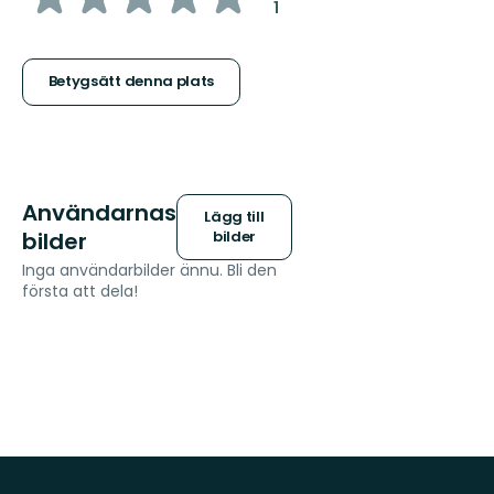
:
1
5
stjärnor
Betygsätt denna plats
Användarnas
Lägg till
bilder
bilder
Inga användarbilder ännu. Bli den
första att dela!