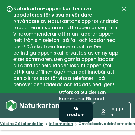
Naturkartan-appen kan behöva
Stän
uppdateras för vissa användare
Användare av Naturkartans app för Android
rapporterar i sommar att appen är seg mm.
Vi rekommenderar att man raderar appen
helt från sin telefon i så fall och laddar ned
igen! Då skall den fungera bättre. Den
befintliga appen skall ersättas av en ny app
efter sommaren. Den gamla appen laddar
all data för hela landet lokalt i appen (för
att klara offline-läge) men det innebär att
den blir för stor för vissa telefoner - då
behöver den raderas och laddas ned igen!
Utforska
Guider
Län
Kommuner
Bli kund
Bli
Logga
medlem
in
Västra Götalands län
Information
Områdesskyddsinformation,