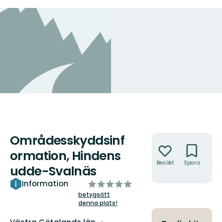
Områdesskyddsinf
Åtgärder
ormation, Hindens
Besökt
Spara
Hitt
udde-Svalnäs
hit
av
Information
5
betygsätt
denna plats!
stjärnor
Län: