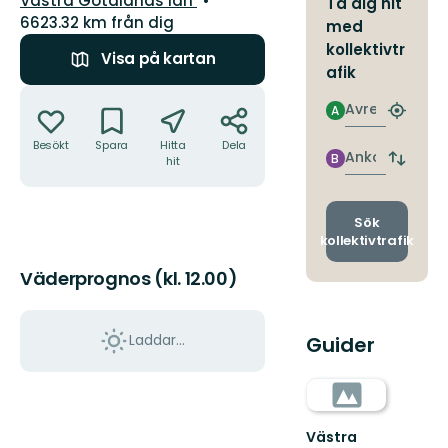
Västra Götalands län
Ta dig hit
6623.32 km från dig
med
kollektivtr
Visa på kartan
afik
Åtgärder
Avresa
A
Hitta
närmas
Besökt
Spara
Hitta
Dela
hållpla
Ankomst
B
hit
Byt
avgång
och
ankomst
Sök
kollektivtrafik
Väderprognos (kl. 12.00)
Laddar...
Guider
Västra