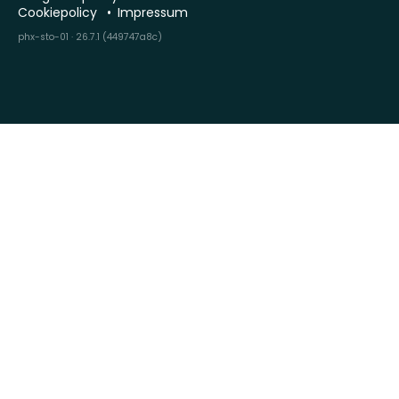
Cookiepolicy
Impressum
phx-sto-01 · 26.7.1 (449747a8c)