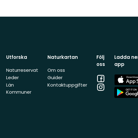
Utforska
Naturkartan
Följ
Ladda ner
oss
app
Naturreservat
Om oss
Facebook
App
Leder
Guider
Store
Län
Kontaktuppgifter
Instagram
App
Kommuner
Store