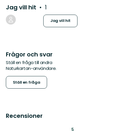
Jag vill hit
1
Jag vill hit
Frågor och svar
Ställ en fråga till andra
Naturkartan-användare.
Ställ en fråga
Recensioner
:
5