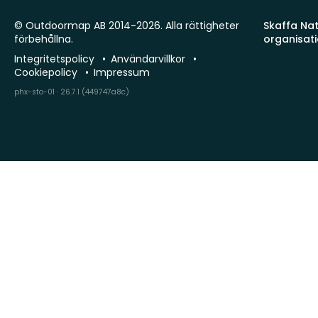
© Outdoormap AB 2014-2026. Alla rättigheter
Skaffa Natu
förbehållna.
organisat
Integritetspolicy
Användarvillkor
Cookiepolicy
Impressum
phx-sto-01 · 26.7.1 (449747a8c)