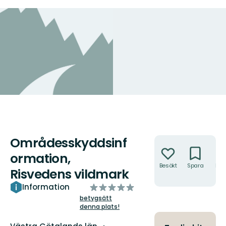
Områdesskyddsinf
Åtgärder
ormation,
Besökt
Spara
Hitt
Risvedens vildmark
hit
av
Information
5
betygsätt
denna plats!
stjärnor
Län: