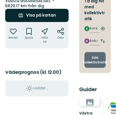
Västra Götalands län
Ta dig hit
6620.17 km från dig
med
kollektivtr
Visa på kartan
afik
Åtgärder
Avresa
A
Hitta
närmas
Besökt
Spara
Hitta
Dela
hållpla
Ankomst
B
hit
Byt
avgång
och
ankomst
Sök
kollektivtrafik
Väderprognos (kl. 12.00)
Laddar...
Guider
Västra