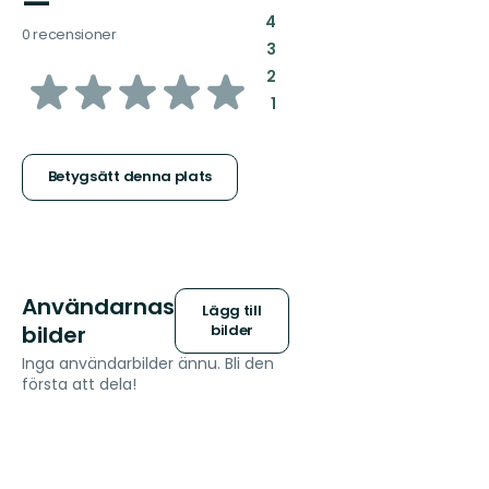
—
:
4
0 recensioner
:
3
av
:
2
:
1
5
stjärnor
Betygsätt denna plats
Användarnas
Lägg till
bilder
bilder
Inga användarbilder ännu. Bli den
första att dela!