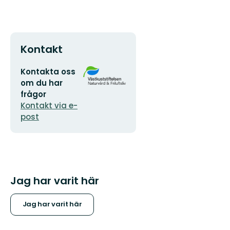
Kontakt
E-
Organisationens
Kontakta oss
postadress
logotyp
om du har
frågor
Kontakt via e-
post
Jag har varit här
Jag har varit här