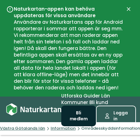
Naturkartan-appen kan behöva
Stän
uppdateras för vissa användare
Användare av Naturkartans app för Android
rapporterar i sommar att appen är seg mm.
Vi rekommenderar att man raderar appen
helt från sin telefon i så fall och laddar ned
igen! Då skall den fungera bättre. Den
befintliga appen skall ersättas av en ny app
efter sommaren. Den gamla appen laddar
all data för hela landet lokalt i appen (för
att klara offline-läge) men det innebär att
den blir för stor för vissa telefoner - då
behöver den raderas och laddas ned igen!
Utforska
Guider
Län
Kommuner
Bli kund
Bli
Logga
medlem
in
Västra Götalands län
Information
Områdesskyddsinformation,