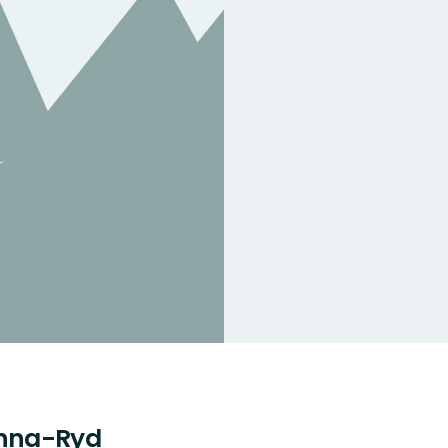
ånna-Ryd