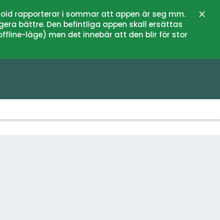
oid rapporterar i sommar att appen är seg mm.
Stän
gera bättre. Den befintliga appen skall ersättas
fline-läge) men det innebär att den blir för stor