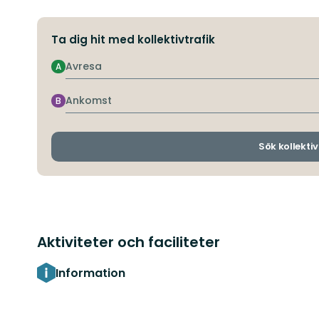
Ta dig hit med kollektivtrafik
Avresa
A
Ankomst
B
Sök kollektiv
Aktiviteter och faciliteter
Information