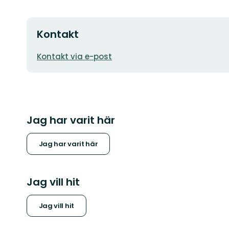
Kontakt
E-
Kontakt via e-post
postadress
Jag har varit här
Jag har varit här
Jag vill hit
Jag vill hit