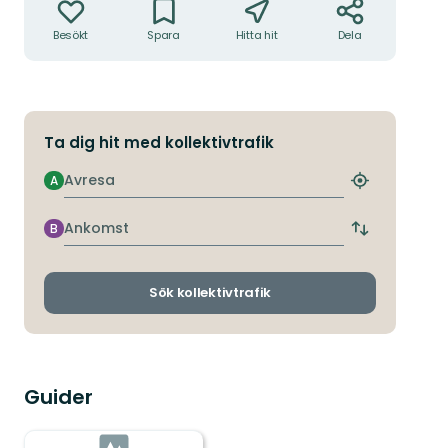
Besökt
Spara
Hitta hit
Dela
Ta dig hit med kollektivtrafik
Avresa
A
Hitta
närmaste
hållplats
Ankomst
B
Byt
avgångs-
och
ankomsthållp
Sök kollektivtrafik
Guider