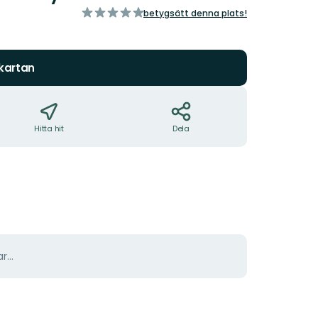
av
betygsätt denna plats!
5
stjärnor
 kartan
Hitta hit
Dela
r...