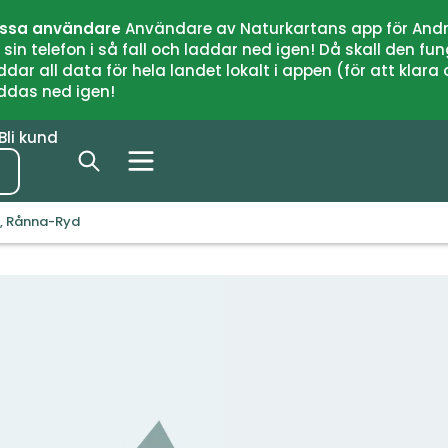
issa användare
Användare av Naturkartans app för Andr
n telefon i så fall och laddar ned igen! Då skall den fun
 all data för hela landet lokalt i appen (för att klara of
addas ned igen!
Bli kund
, Rånna-Ryd