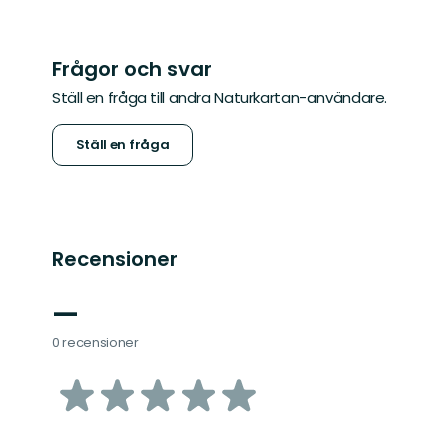
Frågor och svar
Ställ en fråga till andra Naturkartan-användare.
Ställ en fråga
Recensioner
—
0 recensioner
av
5