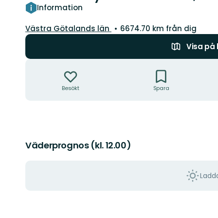
Information
Län:
Västra Götalands län
6674.70 km från dig
Visa på
Åtgärder
Besökt
Spara
Väderprognos (kl. 12.00)
Ladda