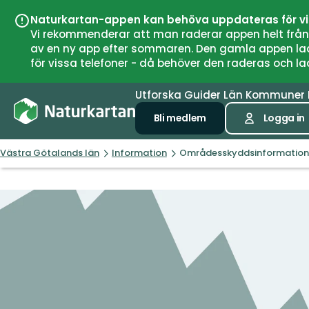
Naturkartan-appen kan behöva uppdateras för v
Vi rekommenderar att man raderar appen helt från si
av en ny app efter sommaren. Den gamla appen laddar
för vissa telefoner - då behöver den raderas och l
Utforska
Guider
Län
Kommuner
Bli medlem
Logga in
Västra Götalands län
Information
Områdesskyddsinformation