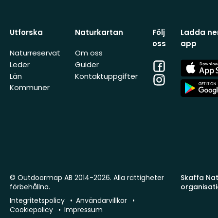
Utforska
Naturkartan
Följ
Ladda ner
oss
app
Naturreservat
Om oss
Facebook
App
Leder
Guider
Store
Län
Kontaktuppgifter
Instagram
App
Kommuner
Store
© Outdoormap AB 2014-2026. Alla rättigheter
Skaffa Natu
förbehållna.
organisat
Integritetspolicy
Användarvillkor
Cookiepolicy
Impressum