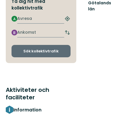
Ta dig hit med
Götalands
kollektivtrafik
län
Avresa
A
Hitta
närmaste
hållplats
Ankomst
B
Byt
avgångs-
och
ankomsthållplatser
Sök kollektivtrafik
Aktiviteter och
faciliteter
Information