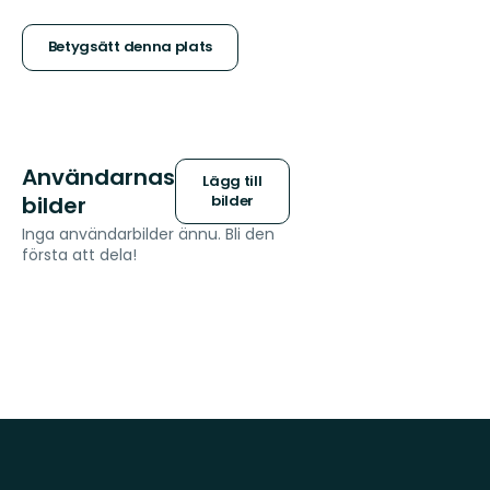
5
stjärnor
Betygsätt denna plats
Användarnas
Lägg till
bilder
bilder
Inga användarbilder ännu. Bli den
första att dela!