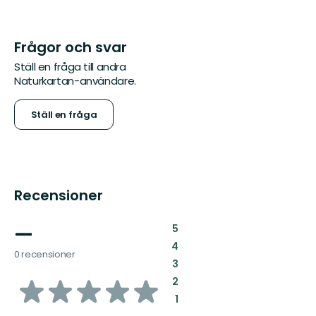
Frågor och svar
Ställ en fråga till andra
Naturkartan-användare.
Ställ en fråga
Recensioner
—
:
5
:
4
0 recensioner
:
3
av
:
2
:
1