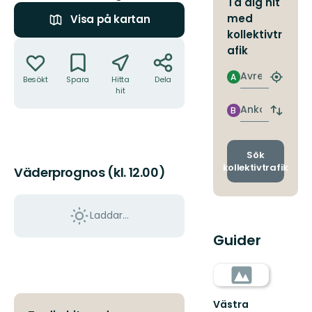
Ta dig hit
med
Visa på kartan
kollektivtr
Åtgärder
afik
Avresa
A
Besökt
Spara
Hitta
Dela
Hitta
hit
närmas
hållpla
Ankomst
B
Byt
avgång
och
ankomst
Sök
kollektivtrafik
Väderprognos (kl. 12.00)
Laddar...
Guider
Västra