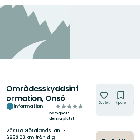
Områdesskyddsinf
Åtgärder
ormation, Onsö
Besökt
Spara
Hitt
av
Information
hit
5
betygsätt
denna plats!
stjärnor
Län:
Västra Götalands län
6652.02 km från dig