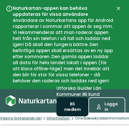
Naturkartan-appen kan behöva
Stän
uppdateras för vissa användare
Användare av Naturkartans app för Android
rapporterar i sommar att appen är seg mm.
Vi rekommenderar att man raderar appen
helt från sin telefon i så fall och laddar ned
igen! Då skall den fungera bättre. Den
befintliga appen skall ersättas av en ny app
efter sommaren. Den gamla appen laddar
all data för hela landet lokalt i appen (för
att klara offline-läge) men det innebär att
den blir för stor för vissa telefoner - då
behöver den raderas och laddas ned igen!
Utforska
Guider
Län
Kommuner
Bli kund
Bli
Logga
medlem
in
Västra Götalands län
Information
Områdesskyddsinformation