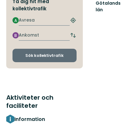
Ta dig hit med
Götalands
kollektivtrafik
län
Avresa
A
Hitta
närmaste
hållplats
Ankomst
B
Byt
avgångs-
och
ankomsthållplatser
Sök kollektivtrafik
Aktiviteter och
faciliteter
Information