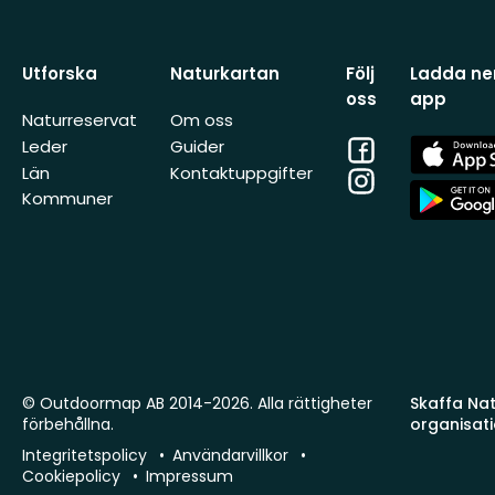
Utforska
Naturkartan
Följ
Ladda ner
oss
app
Naturreservat
Om oss
Facebook
App
Leder
Guider
Store
Län
Kontaktuppgifter
Instagram
App
Kommuner
Store
© Outdoormap AB 2014-2026. Alla rättigheter
Skaffa Natu
förbehållna.
organisat
Integritetspolicy
Användarvillkor
Cookiepolicy
Impressum