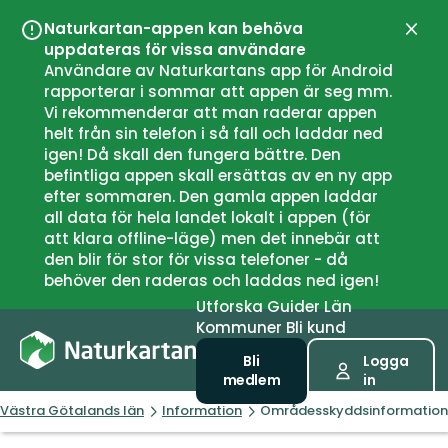
Naturkartan-appen kan behöva
Stän
uppdateras för vissa användare
Användare av Naturkartans app för Android
rapporterar i sommar att appen är seg mm.
Vi rekommenderar att man raderar appen
helt från sin telefon i så fall och laddar ned
igen! Då skall den fungera bättre. Den
befintliga appen skall ersättas av en ny app
efter sommaren. Den gamla appen laddar
all data för hela landet lokalt i appen (för
att klara offline-läge) men det innebär att
den blir för stor för vissa telefoner - då
behöver den raderas och laddas ned igen!
Utforska
Guider
Län
Kommuner
Bli kund
Bli
Logga
medlem
in
Västra Götalands län
Information
Områdesskyddsinformation,