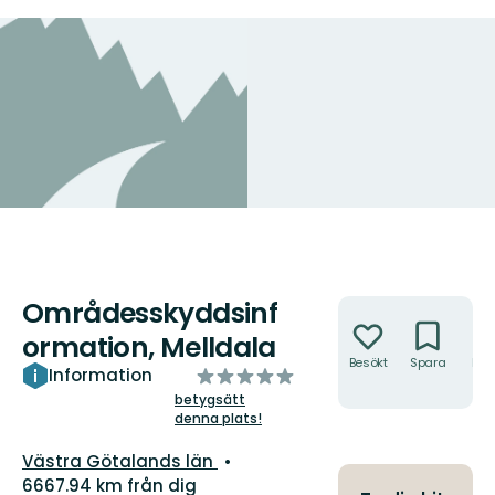
Områdesskyddsinf
Åtgärder
ormation, Melldala
Besökt
Spara
Hitt
av
Information
hit
5
betygsätt
denna plats!
stjärnor
Län:
Västra Götalands län
6667.94 km från dig