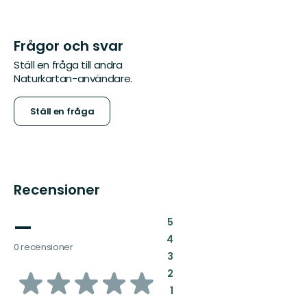
Frågor och svar
Ställ en fråga till andra
Naturkartan-användare.
Ställ en fråga
Recensioner
—
:
5
:
4
0 recensioner
:
3
av
:
2
:
1