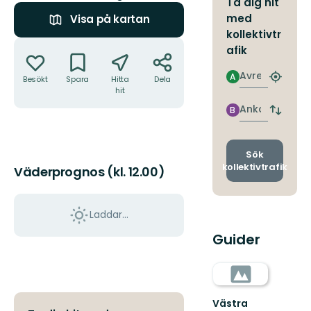
Ta dig hit
med
Visa på kartan
kollektivtr
Åtgärder
afik
Avresa
A
Besökt
Spara
Hitta
Dela
Hitta
hit
närmas
hållpla
Ankomst
B
Byt
avgång
och
ankomst
Sök
kollektivtrafik
Väderprognos (kl. 12.00)
Laddar...
Guider
Västra