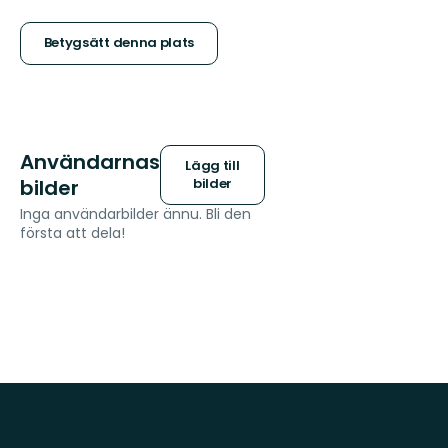
5
stjärnor
Betygsätt denna plats
Användarnas
Lägg till
bilder
bilder
Inga användarbilder ännu. Bli den
första att dela!