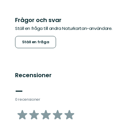
Frågor och svar
Ställ en fråga till andra Naturkartan-användare.
Ställ en fråga
Recensioner
—
0 recensioner
av
5