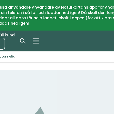
issa användare
Användare av Naturkartans app för Andr
n telefon i så fall och laddar ned igen! Då skall den fun
 all data för hela landet lokalt i appen (för att klara of
addas ned igen!
Bli kund
 Lunnelid