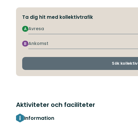
Ta dig hit med kollektivtrafik
Avresa
A
Ankomst
B
Sök kollektiv
Aktiviteter och faciliteter
Information