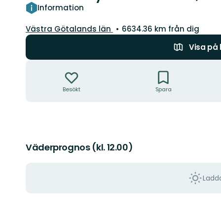
Information
Län:
Västra Götalands län
6634.36 km från dig
Visa på
Åtgärder
Besökt
Spara
Väderprognos (kl. 12.00)
Ladda