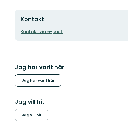
Kontakt
E-
Kontakt via e-post
postadress
Jag har varit här
Jag har varit här
Jag vill hit
Jag vill hit