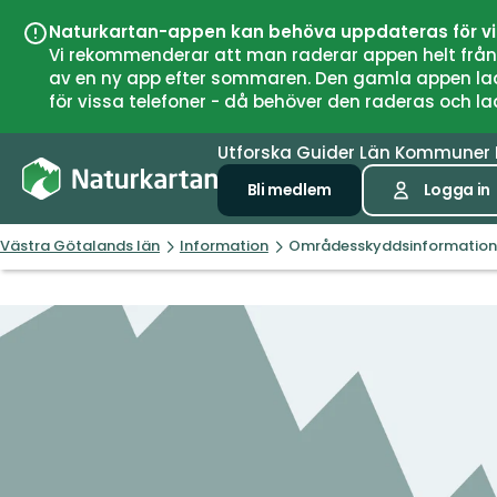
Naturkartan-appen kan behöva uppdateras för v
Vi rekommenderar att man raderar appen helt från si
av en ny app efter sommaren. Den gamla appen laddar
för vissa telefoner - då behöver den raderas och l
Utforska
Guider
Län
Kommuner
Bli medlem
Logga in
Västra Götalands län
Information
Områdesskyddsinformation,