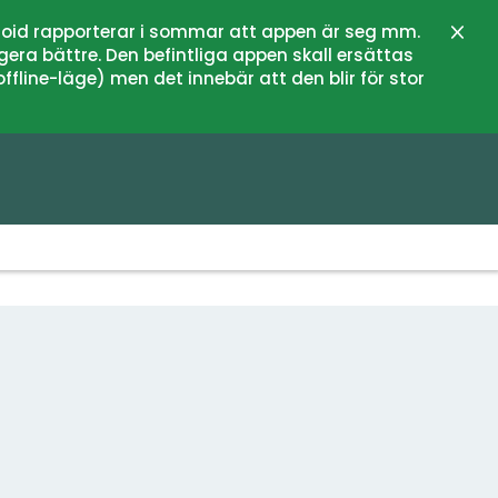
oid rapporterar i sommar att appen är seg mm.
Stän
gera bättre. Den befintliga appen skall ersättas
fline-läge) men det innebär att den blir för stor