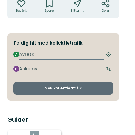
Besökt
Spara
Hitta hit
Dela
Ta dig hit med kollektivtrafik
Avresa
A
Hitta
närmaste
hållplats
Ankomst
B
Byt
avgångs-
och
ankomsthållp
Sök kollektivtrafik
Guider