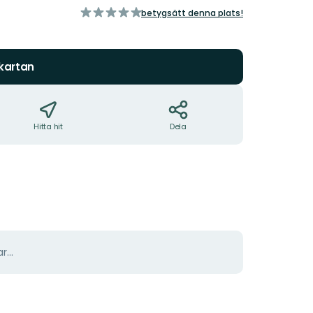
av
betygsätt denna plats!
5
stjärnor
 kartan
Hitta hit
Dela
r...