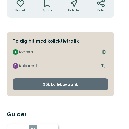
Besökt
Spara
Hitta hit
Dela
Ta dig hit med kollektivtrafik
Avresa
A
Hitta
närmaste
hållplats
Ankomst
B
Byt
avgångs-
och
ankomsthållp
Sök kollektivtrafik
Guider