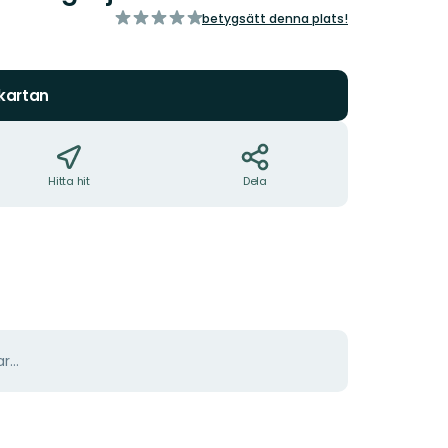
av
betygsätt denna plats!
5
stjärnor
 kartan
Hitta hit
Dela
r...