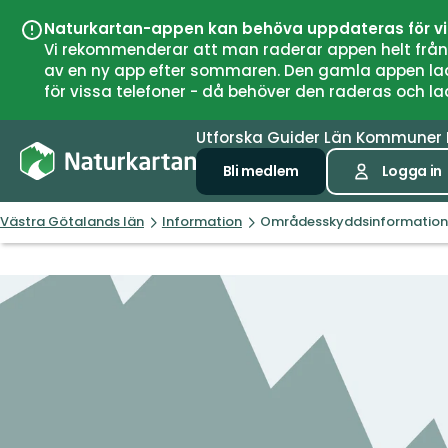
Naturkartan-appen kan behöva uppdateras för v
Vi rekommenderar att man raderar appen helt från si
av en ny app efter sommaren. Den gamla appen laddar
för vissa telefoner - då behöver den raderas och l
Utforska
Guider
Län
Kommuner
Bli medlem
Logga in
Västra Götalands län
Information
Områdesskyddsinformation,