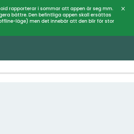
oid rapporterar i sommar att appen är seg mm.
Stän
gera bättre. Den befintliga appen skall ersättas
fline-läge) men det innebär att den blir för stor