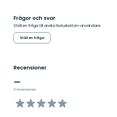
Frågor och svar
Ställ en fråga till andra Naturkartan-användare.
Ställ en fråga
Recensioner
—
0 recensioner
av
5