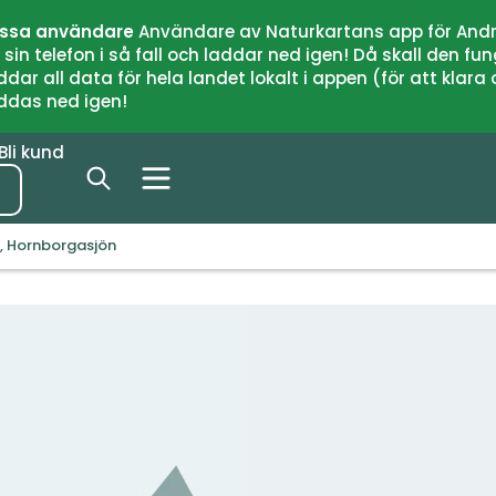
issa användare
Användare av Naturkartans app för Andr
n telefon i så fall och laddar ned igen! Då skall den fun
 all data för hela landet lokalt i appen (för att klara of
addas ned igen!
Bli kund
 Hornborgasjön