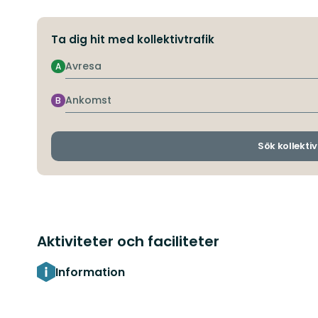
Ta dig hit med kollektivtrafik
Avresa
A
Ankomst
B
Sök kollektiv
Aktiviteter och faciliteter
Information