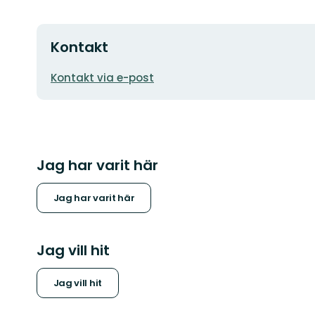
Kontakt
E-
Kontakt via e-post
postadress
Jag har varit här
Jag har varit här
Jag vill hit
Jag vill hit