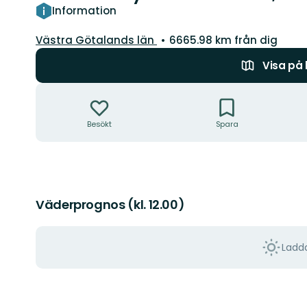
Information
Län:
Västra Götalands län
6665.98 km från dig
Visa på
Åtgärder
Besökt
Spara
Väderprognos (kl. 12.00)
Ladda