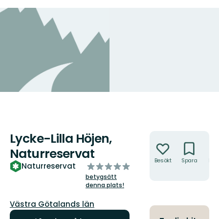
Lycke-Lilla Höjen,
Åtgärder
Naturreservat
Besökt
Spara
Hitt
av
Naturreservat
hit
5
betygsätt
stjärnor
denna plats!
Län:
Västra Götalands län