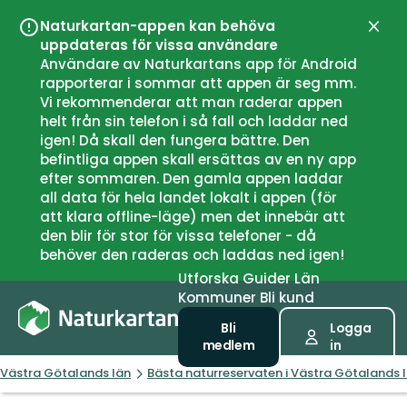
Naturkartan-appen kan behöva
Stän
uppdateras för vissa användare
Användare av Naturkartans app för Android
rapporterar i sommar att appen är seg mm.
Vi rekommenderar att man raderar appen
helt från sin telefon i så fall och laddar ned
igen! Då skall den fungera bättre. Den
befintliga appen skall ersättas av en ny app
efter sommaren. Den gamla appen laddar
all data för hela landet lokalt i appen (för
att klara offline-läge) men det innebär att
den blir för stor för vissa telefoner - då
behöver den raderas och laddas ned igen!
Utforska
Guider
Län
Kommuner
Bli kund
Bli
Logga
medlem
in
Västra Götalands län
Bästa naturreservaten i Västra Götalands 