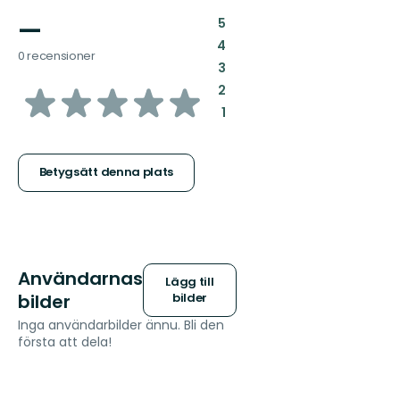
—
:
5
:
4
0 recensioner
:
3
av
:
2
:
1
5
stjärnor
Betygsätt denna plats
Användarnas
Lägg till
bilder
bilder
Inga användarbilder ännu. Bli den
första att dela!