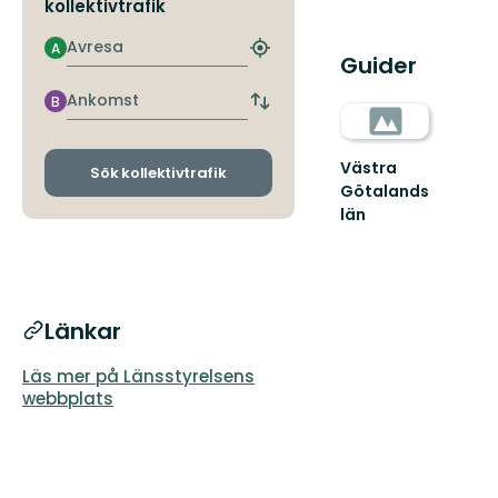
kollektivtrafik
Avresa
A
Hitta
Guider
närmaste
hållplats
Ankomst
B
Byt
avgångs-
och
Västra
ankomsthållplatser
Sök kollektivtrafik
Götalands
län
Länkar
Läs mer på Länsstyrelsens
webbplats