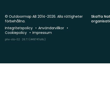
© Outdoormap AB 2014-2026. Alla rättigheter
Skaffa Natu
förbehållna.
organisat
Integritetspolicy
Användarvillkor
Cookiepolicy
Impressum
phx-sto-02 · 26.7.1 (449747a8c)