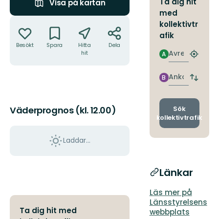
Ta dig hit
Visa på kartan
med
Åtgärder
kollektivtr
afik
Besökt
Spara
Hitta
Dela
Avresa
hit
A
Hitta
närmas
hållpla
Ankomst
B
Byt
avgång
och
ankomst
Sök
Väderprognos (kl. 12.00)
kollektivtrafik
Laddar...
Länkar
Läs mer på
Länsstyrelsens
Ta dig hit med
webbplats