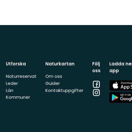
Utforska
Naturkartan
Följ
Ladda ner
oss
app
Naturreservat
Om oss
Facebook
App
Leder
Guider
Store
Län
Kontaktuppgifter
Instagram
App
Kommuner
Store