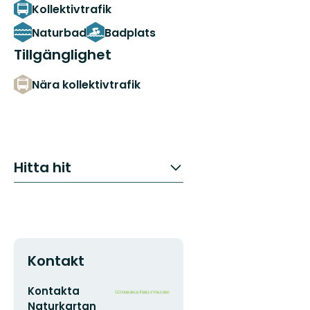
Kollektivtrafik
Naturbad
Badplats
Tillgänglighet
Nära kollektivtrafik
Hitta hit
Kontakt
E-
Organisationens
Kontakta
postadress
logotyp
Naturkartan