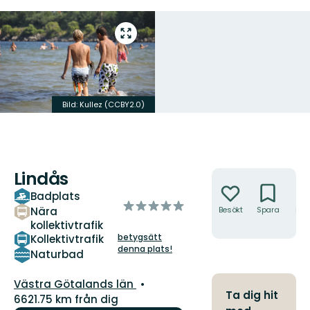
Gå
till
helskärmsläge
Bild: Kullez (CCBY2.0)
Lindås
Åtgärder
Badplats
av
Nära
Besökt
Spara
Hitt
5
hit
kollektivtrafik
stjärnor
betygsätt
Kollektivtrafik
denna plats!
Naturbad
Län:
Västra Götalands län
Ta dig hit
6621.75 km från dig