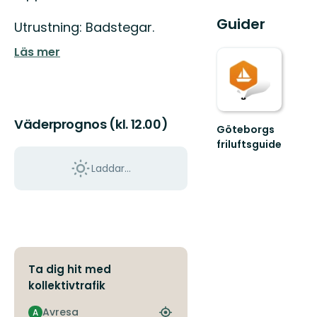
Guider
Utrustning: Badstegar.
Läs mer
Väderprognos (kl. 12.00)
Göteborgs
friluftsguide
Välkommen
Laddar...
till
Göteborgs
friluftsguide!
Ta dig hit med
kollektivtrafik
Avresa
A