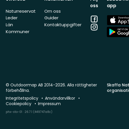
oss
app
Naturreservat
Om oss
Facebook
App
Leder
Guider
Store
Län
Kontaktuppgifter
Instagram
App
Kommuner
Store
© Outdoormap AB 2014-2026. Alla rättigheter
Skaffa Natu
förbehållna.
organisat
Integritetspolicy
Användarvillkor
Cookiepolicy
Impressum
phx-sto-01 · 26.7.1 (449747a8c)