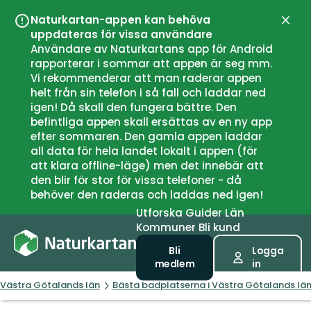
Naturkartan-appen kan behöva
Stän
uppdateras för vissa användare
Användare av Naturkartans app för Android
rapporterar i sommar att appen är seg mm.
Vi rekommenderar att man raderar appen
helt från sin telefon i så fall och laddar ned
igen! Då skall den fungera bättre. Den
befintliga appen skall ersättas av en ny app
efter sommaren. Den gamla appen laddar
all data för hela landet lokalt i appen (för
att klara offline-läge) men det innebär att
den blir för stor för vissa telefoner - då
behöver den raderas och laddas ned igen!
Utforska
Guider
Län
Kommuner
Bli kund
Bli
Logga
medlem
in
Västra Götalands län
Bästa badplatserna i Västra Götalands lä