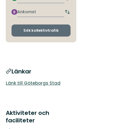
Hitta
närmaste
hållplats
Ankomst
B
Byt
avgångs-
och
ankomsthållplatser
Sök kollektivtrafik
Länkar
Länk till Göteborgs Stad
Aktiviteter och
faciliteter