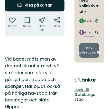
med
Visa på kartan
kollektivtr
afik
Åtgärder
Avresa
A
Hitta
Besökt
Spara
Hitta
Dela
närmas
hit
hållpla
Ankomst
B
Byt
avgång
och
ankomst
Sök
kollektivtrafik
Beskrivning
Vid badet möts man av
dramatisk natur med två
stränder som nås via
gångstigar, trappa och
Länkar
spänger. Här bjuds också
Länk till
på härliga havsbad från
Göteborgs
badstegar och släta
Stad
klippor.