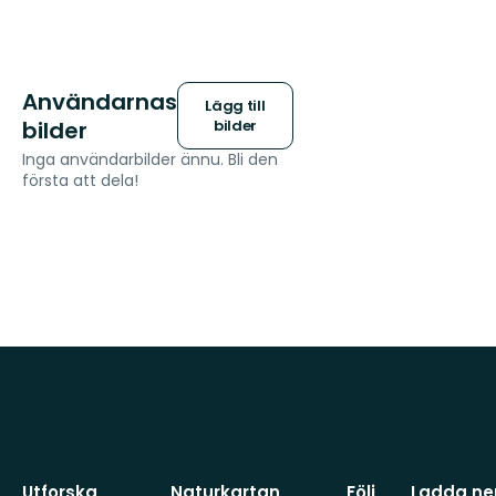
Användarnas
Lägg till
bilder
bilder
Inga användarbilder ännu. Bli den
första att dela!
Utforska
Naturkartan
Följ
Ladda ner