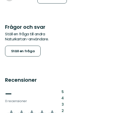
Frågor och svar
Ställ en fråga till andra
Naturkartan-användare.
Ställ en fråga
Recensioner
—
:
5
:
4
0 recensioner
:
3
:
2