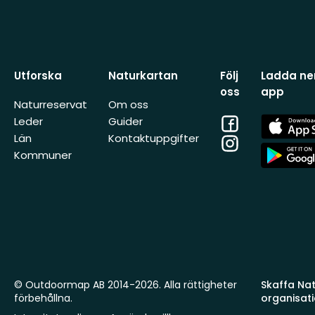
Utforska
Naturkartan
Följ
Ladda ner
oss
app
Naturreservat
Om oss
Facebook
App
Leder
Guider
Store
Län
Kontaktuppgifter
Instagram
App
Kommuner
Store
© Outdoormap AB 2014-2026. Alla rättigheter
Skaffa Natu
förbehållna.
organisat