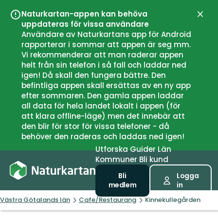
Naturkartan-appen kan behöva
Stän
uppdateras för vissa användare
Användare av Naturkartans app för Android
rapporterar i sommar att appen är seg mm.
Vi rekommenderar att man raderar appen
helt från sin telefon i så fall och laddar ned
igen! Då skall den fungera bättre. Den
befintliga appen skall ersättas av en ny app
efter sommaren. Den gamla appen laddar
all data för hela landet lokalt i appen (för
att klara offline-läge) men det innebär att
den blir för stor för vissa telefoner - då
behöver den raderas och laddas ned igen!
Utforska
Guider
Län
Kommuner
Bli kund
Bli
Logga
medlem
in
Västra Götalands län
Cafe/Restaurang
Kinnekullegården