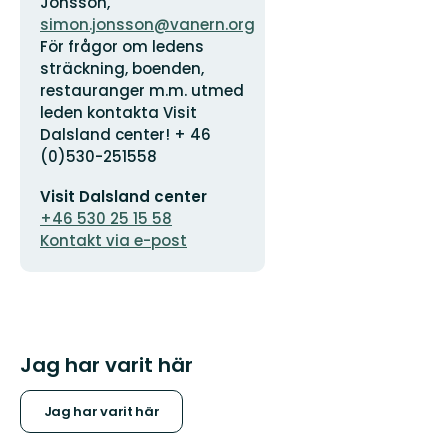
Jonsson,
simon.jonsson@vanern.org
För frågor om ledens
sträckning, boenden,
restauranger m.m. utmed
leden kontakta Visit
Dalsland center! + 46
(0)530-251558
E-
Visit Dalsland center
postadress
+46 530 25 15 58
Kontakt via e-post
Jag har varit här
Jag har varit här