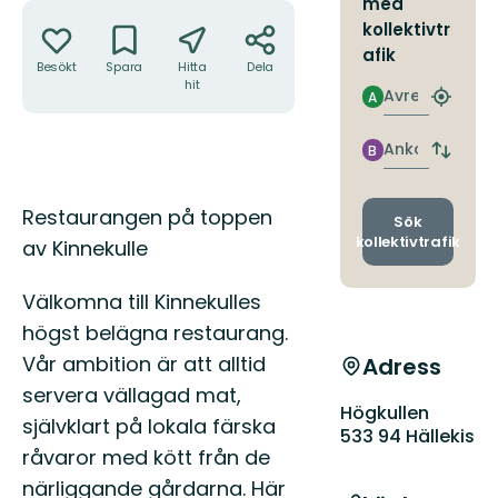
med
Åtgärder
kollektivtr
afik
Besökt
Spara
Hitta
Dela
hit
Avresa
A
Hitta
närmas
hållpla
Ankomst
B
Byt
avgång
och
Beskrivning
Restaurangen på toppen
ankomst
Sök
kollektivtrafik
av Kinnekulle
Välkomna till Kinnekulles
högst belägna restaurang.
Vår ambition är att alltid
Adress
servera vällagad mat,
Högkullen
självklart på lokala färska
533 94 Hällekis
råvaror med kött från de
närliggande gårdarna. Här