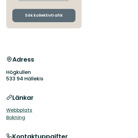
avgångs-
och
ankomsthållplatser
Sök kollektivtrafik
Adress
Högkullen
533 94 Hällekis
Länkar
Webbplats
Bokning
Kontaktuppgifter