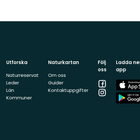
Utforska
Naturkartan
Följ
Ladda ner
oss
app
Naturreservat
Om oss
Facebook
App
Leder
Guider
Store
Län
Kontaktuppgifter
Instagram
App
Kommuner
Store