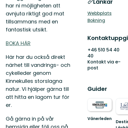
Länkar
har ni möjligheten att
avnjuta riktigt god mat
Webbplats
Bokning
tillsammans med en
fantastisk utsikt.
Kontaktuppgi
BOKA HÄR
+46 510 54 40
40
Här har du också direkt
Kontakt via e-
närhet till vandrings- och
post
cykelleder genom
Kinnekulles storslagna
Guider
natur. Vi hjälper gärna till
att hitta en lagom tur för
er.
Gå gärna in på vår
Vänerleden
Desti
Cykla
hemsida eller följ oss på
Läckö