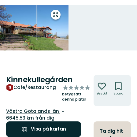
Gå
till
helskärmsläge
Kinnekullegården
Åtgärder
av
Cafe/Restaurang
5
Besökt
Spara
Hitt
betygsätt
hit
stjärnor
denna plats!
Län:
Västra Götalands län
6645.53 km från dig
Visa på kartan
Ta dig hit