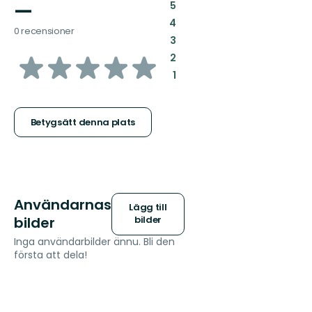
—
:
5
:
4
0 recensioner
:
3
av
:
2
:
1
5
stjärnor
Betygsätt denna plats
Användarnas
Lägg till
bilder
bilder
Inga användarbilder ännu. Bli den
första att dela!