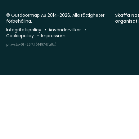
© Outdoormap AB 2014-2026. Alla rättigheter
Skaffa Natu
förbehållna.
organisat
Integritetspolicy
Användarvillkor
Cookiepolicy
Impressum
phx-sto-01 · 26.7.1 (449747a8c)