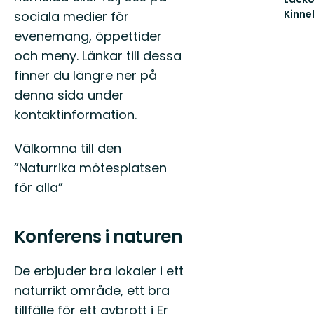
runt
Kinne
sociala medier för
Sveriges
Välk
största
evenemang, öppettider
till
sjö
Destin
och meny. Länkar till dessa
Läckö
finner du längre ner på
Kinneku
denna sida under
kontaktinformation.
Välkomna till den
”Naturrika mötesplatsen
för alla”
Konferens i naturen
De erbjuder bra lokaler i ett
naturrikt område, ett bra
tillfälle för ett avbrott i Er