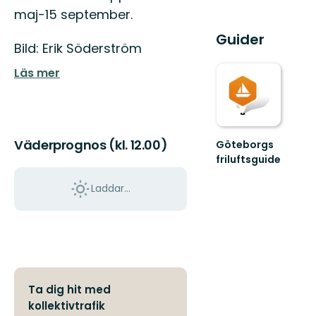
maj-15 september.
Guider
Bild: Erik Söderström
Läs mer
Väderprognos (kl. 12.00)
Göteborgs
friluftsguide
Välkommen
till
Laddar...
Göteborgs
friluftsguide!
Ta dig hit med
kollektivtrafik