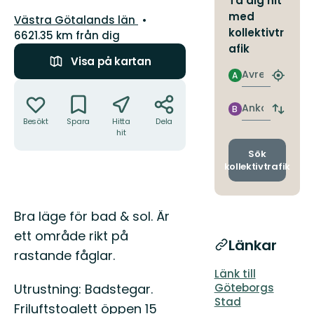
Ta dig hit
med
Län:
Västra Götalands län
kollektivtr
6621.35 km från dig
afik
Visa på kartan
Avresa
A
Hitta
Åtgärder
närmas
hållpla
Ankomst
B
Byt
Besökt
Spara
Hitta
Dela
avgång
hit
och
ankomst
Sök
kollektivtrafik
Beskrivning
Bra läge för bad & sol. Är
ett område rikt på
Länkar
rastande fåglar.
Länk till
Utrustning: Badstegar.
Göteborgs
Stad
Friluftstoalett öppen 15