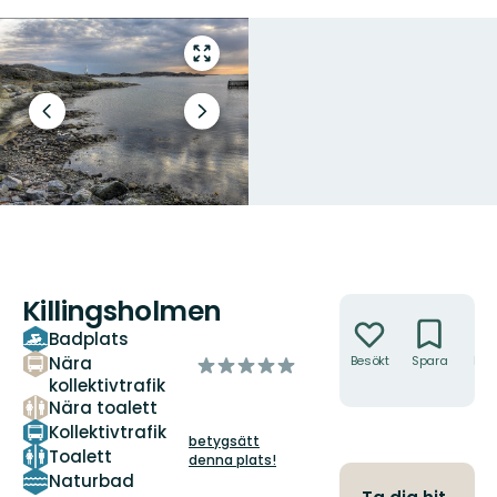
Gå
till
helskärmsläge
Föregående
Nästa
bild
bildspel
Killingsholmen
Åtgärder
Badplats
Nära
Besökt
Spara
Hitt
av
hit
kollektivtrafik
5
Nära toalett
stjärnor
Kollektivtrafik
betygsätt
Toalett
denna plats!
Naturbad