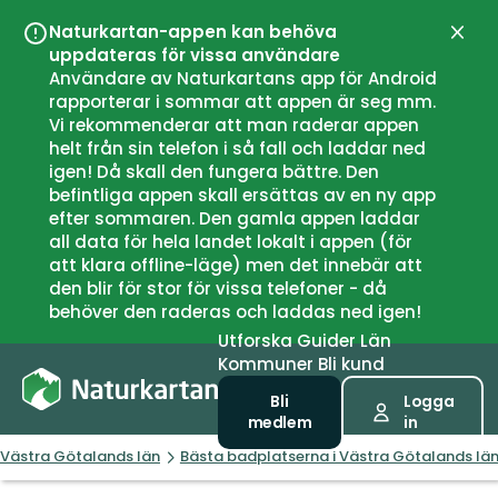
Naturkartan-appen kan behöva
Stän
uppdateras för vissa användare
Användare av Naturkartans app för Android
rapporterar i sommar att appen är seg mm.
Vi rekommenderar att man raderar appen
helt från sin telefon i så fall och laddar ned
igen! Då skall den fungera bättre. Den
befintliga appen skall ersättas av en ny app
efter sommaren. Den gamla appen laddar
all data för hela landet lokalt i appen (för
att klara offline-läge) men det innebär att
den blir för stor för vissa telefoner - då
behöver den raderas och laddas ned igen!
Utforska
Guider
Län
Kommuner
Bli kund
Bli
Logga
medlem
in
Västra Götalands län
Bästa badplatserna i Västra Götalands lä