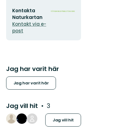
E-
Organisationens
Kontakta
postadress
logotyp
Naturkartan
Kontakt via e-
post
Jag har varit här
Jag har varit här
Jag vill hit
3
Jag vill hit