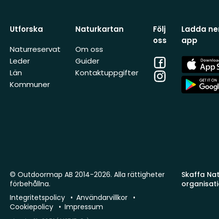
Utforska
Naturkartan
Följ
Ladda ner
oss
app
Naturreservat
Om oss
Facebook
App
Leder
Guider
Store
Län
Kontaktuppgifter
Instagram
App
Kommuner
Store
© Outdoormap AB 2014-2026. Alla rättigheter
Skaffa Natu
förbehållna.
organisat
Integritetspolicy
Användarvillkor
Cookiepolicy
Impressum