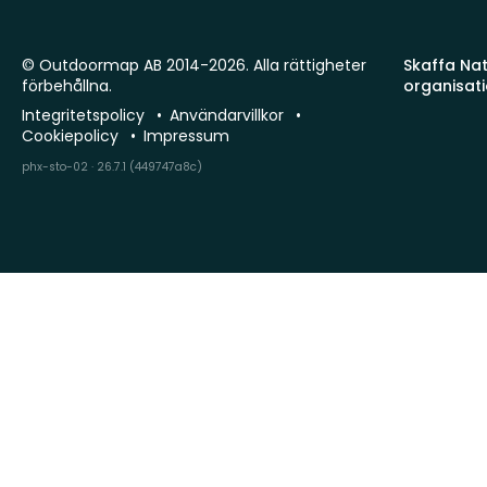
© Outdoormap AB 2014-2026. Alla rättigheter
Skaffa Natu
förbehållna.
organisat
Integritetspolicy
Användarvillkor
Cookiepolicy
Impressum
phx-sto-02 · 26.7.1 (449747a8c)