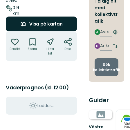
om
LÄNGD
Ta dig hit
leden
med
0.9
km
kollektivtr
afik
Visa på kartan
Avresa
A
Åtgärder
Hitta
närmas
hållpla
Ankomst
B
Byt
Besökt
Spara
Hitta
Dela
avgång
hit
och
ankomst
Sök
kollektivtrafik
Väderprognos (kl. 12.00)
Guider
Laddar...
Västra