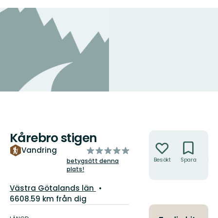
Kårebro stigen
Åtgärder
av
Vandring
5
Besökt
Spara
Hitt
betygsätt denna
hit
plats!
stjärnor
Län:
Västra Götalands län
6608.59 km från dig
Information