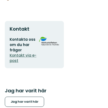
Kontakt
E-
Organisationens
Kontakta oss
postadress
logotyp
om du har
frågor
Kontakt via e-
post
Jag har varit här
Jag har varit här