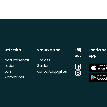
Utforska
Naturkartan
Följ
Ladda ner
oss
app
Naturreservat
Om oss
Facebook
App
Leder
Guider
Store
Län
Kontaktuppgifter
Instagram
App
Kommuner
Store