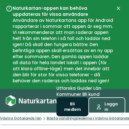
Naturkartan-appen kan behöva
Stän
uppdateras för vissa användare
Användare av Naturkartans app för Android
rapporterar i sommar att appen är seg mm.
Vi rekommenderar att man raderar appen
helt från sin telefon i så fall och laddar ned
igen! Då skall den fungera bättre. Den
befintliga appen skall ersättas av en ny app
efter sommaren. Den gamla appen laddar
all data för hela landet lokalt i appen (för
att klara offline-läge) men det innebär att
den blir för stor för vissa telefoner - då
behöver den raderas och laddas ned igen!
Utforska
Guider
Län
Kommuner
Bli kund
Bli
Logga
medlem
in
Västra Götalands län
Bästa vandringslederna i Västra Götalands