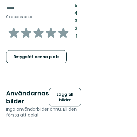
—
:
5
:
4
0 recensioner
:
3
av
:
2
:
1
5
stjärnor
Betygsätt denna plats
Användarnas
Lägg till
bilder
bilder
Inga användarbilder ännu. Bli den
första att dela!