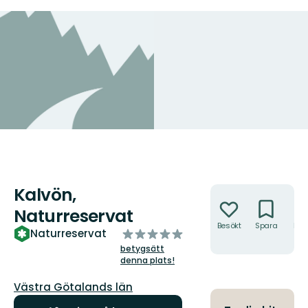
Kalvön,
Åtgärder
Naturreservat
Besökt
Spara
Hitt
av
Naturreservat
hit
5
betygsätt
stjärnor
denna plats!
Län:
Västra Götalands län