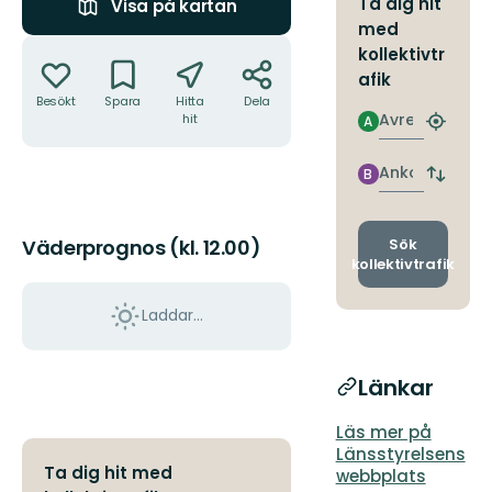
Ta dig hit
Visa på kartan
med
Åtgärder
kollektivtr
afik
Besökt
Spara
Hitta
Dela
Avresa
hit
A
Hitta
närmas
hållpla
Ankomst
B
Byt
avgång
och
ankomst
Sök
Väderprognos (kl. 12.00)
kollektivtrafik
Laddar...
Länkar
Läs mer på
Länsstyrelsens
Ta dig hit med
webbplats