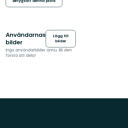
stjärnor
Betygsätt denna plats
Användarnas
Lägg till
bilder
bilder
Inga användarbilder ännu. Bli den
första att dela!