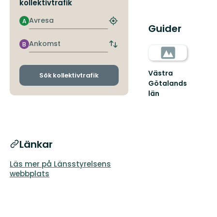
kollektivtrafik
Avresa
A
Hitta
Guider
närmaste
hållplats
Ankomst
B
Byt
avgångs-
och
Västra
ankomsthållplatser
Sök kollektivtrafik
Götalands
län
Länkar
Läs mer på Länsstyrelsens
webbplats