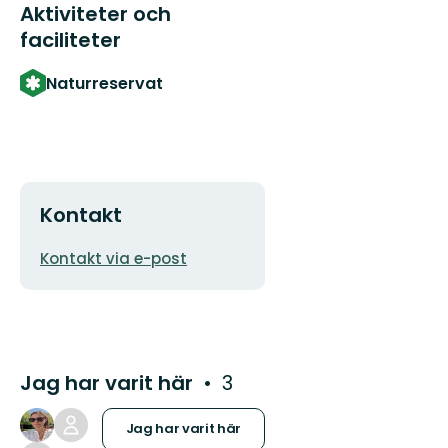
Aktiviteter och
faciliteter
Naturreservat
Kontakt
E-
Kontakt via e-post
postadress
Jag har varit här
3
Jag har varit här