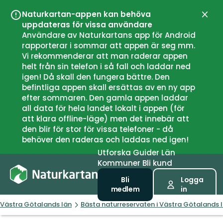
Naturkartan-appen kan behöva
Stän
uppdateras för vissa användare
Användare av Naturkartans app för Android
rapporterar i sommar att appen är seg mm.
Vi rekommenderar att man raderar appen
helt från sin telefon i så fall och laddar ned
igen! Då skall den fungera bättre. Den
befintliga appen skall ersättas av en ny app
efter sommaren. Den gamla appen laddar
all data för hela landet lokalt i appen (för
att klara offline-läge) men det innebär att
den blir för stor för vissa telefoner - då
behöver den raderas och laddas ned igen!
Utforska
Guider
Län
Kommuner
Bli kund
Bli
Logga
medlem
in
Västra Götalands län
Bästa naturreservaten i Västra Götalands 