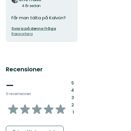
4 år sedan
Får man tälta på Kalvön?
Svara på denna fråga
Rapportera
Recensioner
—
:
5
:
4
0 recensioner
:
3
av
:
2
:
1
5