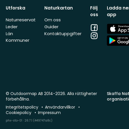
Utforska
Naturkartan
Följ
Ladda ner
oss
app
Naturreservat
Om oss
Facebook
App
Leder
Guider
Store
Län
Kontaktuppgifter
Instagram
App
Kommuner
Store
© Outdoormap AB 2014-2026. Alla rättigheter
Skaffa Natu
förbehållna.
organisat
Integritetspolicy
Användarvillkor
Cookiepolicy
Impressum
phx-sto-01 · 26.7.1 (449747a8c)