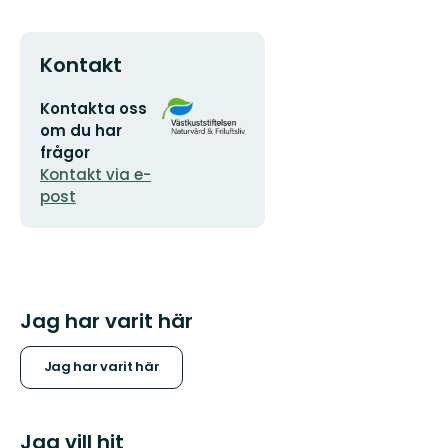
Kontakt
E-
Organisationens
Kontakta oss
postadress
logotyp
om du har
frågor
Kontakt via e-
post
Jag har varit här
Jag har varit här
Jag vill hit