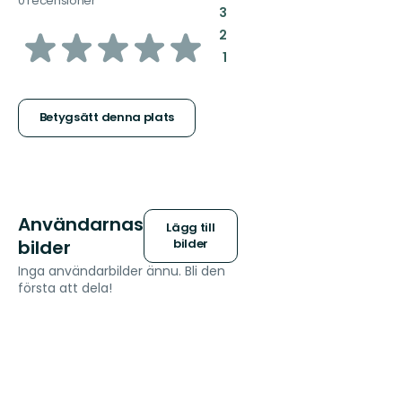
0 recensioner
:
3
av
:
2
:
1
5
stjärnor
Betygsätt denna plats
Användarnas
Lägg till
bilder
bilder
Inga användarbilder ännu. Bli den
första att dela!