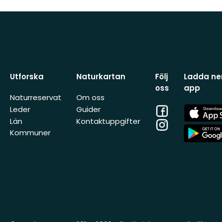
Utforska
Naturkartan
Följ
Ladda ner
oss
app
Naturreservat
Om oss
Facebook
App
Leder
Guider
Store
Län
Kontaktuppgifter
Instagram
App
Kommuner
Store