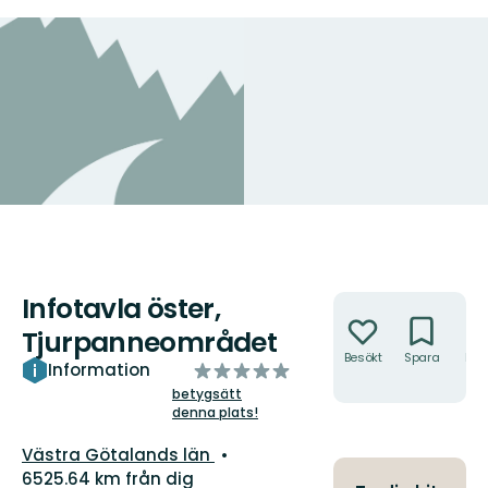
Infotavla öster,
Åtgärder
Tjurpanneområdet
Besökt
Spara
Hitt
av
Information
hit
5
betygsätt
denna plats!
stjärnor
Län:
Västra Götalands län
6525.64 km från dig