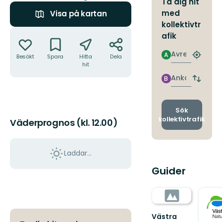
Ta dig hit
med
Visa på kartan
kollektivtr
Åtgärder
afik
Avresa
A
Besökt
Spara
Hitta
Dela
Hitta
hit
närmas
hållpla
Ankomst
B
Byt
avgång
och
ankomst
Sök
kollektivtrafik
Väderprognos (kl. 12.00)
Laddar...
Guider
Västra