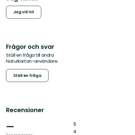
Jag vill hit
Frågor och svar
Ställ en fråga till andra
Naturkartan-användare.
Ställ en fråga
Recensioner
—
:
5
:
4