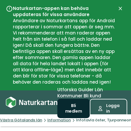
Naturkartan-appen kan behöva
Stän
uppdateras för vissa användare
Användare av Naturkartans app för Android
rapporterar i sommar att appen är seg mm.
Vi rekommenderar att man raderar appen
helt från sin telefon i så fall och laddar ned
igen! Då skall den fungera bättre. Den
befintliga appen skall ersättas av en ny app
efter sommaren. Den gamla appen laddar
all data för hela landet lokalt i appen (för
att klara offline-läge) men det innebär att
den blir för stor för vissa telefoner - då
behöver den raderas och laddas ned igen!
Utforska
Guider
Län
Kommuner
Bli kund
Bli
Logga
medlem
in
Västra Götalands län
Information
Infotavla öster, Tjurpanne