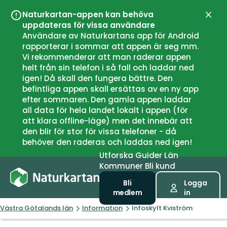
Naturkartan-appen kan behöva
Stän
uppdateras för vissa användare
Användare av Naturkartans app för Android
rapporterar i sommar att appen är seg mm.
Vi rekommenderar att man raderar appen
helt från sin telefon i så fall och laddar ned
igen! Då skall den fungera bättre. Den
befintliga appen skall ersättas av en ny app
efter sommaren. Den gamla appen laddar
all data för hela landet lokalt i appen (för
att klara offline-läge) men det innebär att
den blir för stor för vissa telefoner - då
behöver den raderas och laddas ned igen!
Utforska
Guider
Län
Kommuner
Bli kund
Bli
Logga
medlem
in
Västra Götalands län
Information
Infoskylt Kviström