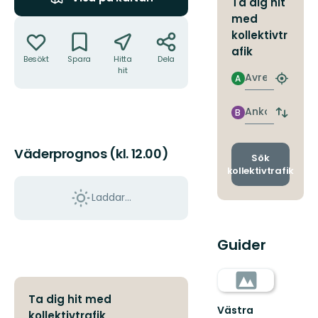
Ta dig hit
med
Åtgärder
kollektivtr
afik
Besökt
Spara
Hitta
Dela
hit
Avresa
A
Hitta
närmas
hållpla
Ankomst
B
Byt
avgång
och
Väderprognos (kl. 12.00)
ankomst
Sök
kollektivtrafik
Laddar...
Guider
Ta dig hit med
Västra
kollektivtrafik