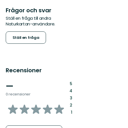
Frågor och svar
Ställ en fråga till andra
Naturkartan-användare.
Ställ en fråga
Recensioner
—
:
5
:
4
0 recensioner
:
3
av
:
2
:
1
5