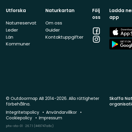
Utforska
Naturkartan
Följ
Ladda ner
oss
app
Naturreservat
Om oss
Facebook
App
Leder
Guider
Store
Län
Kontaktuppgifter
Instagram
App
Kommuner
Store
© Outdoormap AB 2014-2026. Alla rättigheter
Skaffa Natu
förbehållna.
organisat
Integritetspolicy
Användarvillkor
Cookiepolicy
Impressum
phx-sto-01 · 26.7.1 (449747a8c)