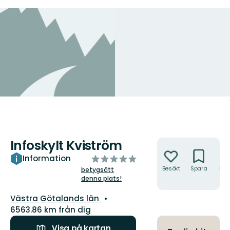
Infoskylt Kviström
Åtgärder
av
Information
5
Besökt
Spara
Hitt
betygsätt
hit
denna plats!
stjärnor
Län:
Västra Götalands län
6563.86 km från dig
Visa på kartan