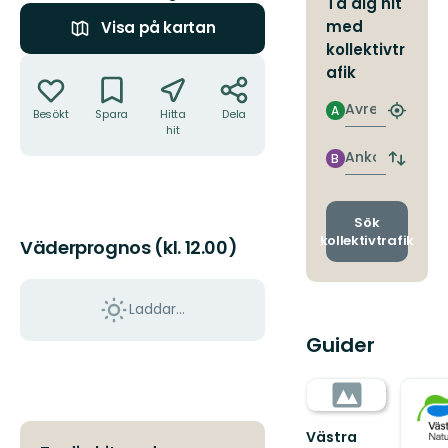
Ta dig hit
med
Visa på kartan
kollektivtr
Åtgärder
afik
Avresa
A
Besökt
Spara
Hitta
Dela
Hitta
hit
närmas
hållpla
Ankomst
B
Byt
avgång
och
ankomst
Sök
kollektivtrafik
Väderprognos (kl. 12.00)
Laddar...
Guider
Västra