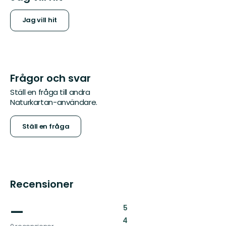
Jag vill hit
Frågor och svar
Ställ en fråga till andra
Naturkartan-användare.
Ställ en fråga
Recensioner
—
:
5
:
4