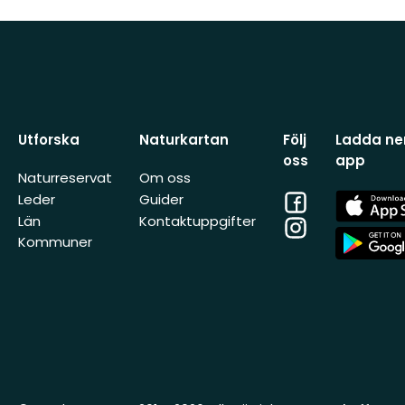
Utforska
Naturkartan
Följ
Ladda ner
oss
app
Naturreservat
Om oss
Facebook
App
Leder
Guider
Store
Län
Kontaktuppgifter
Instagram
App
Kommuner
Store