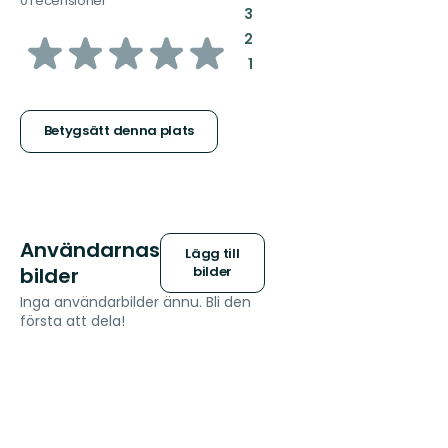
0 recensioner
:
3
av
:
2
:
1
5
stjärnor
Betygsätt denna plats
Användarnas
Lägg till
bilder
bilder
Inga användarbilder ännu. Bli den
första att dela!