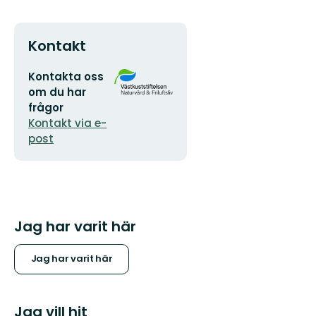
Kontakt
E-
Organisationens
Kontakta oss
postadress
logotyp
om du har
frågor
Kontakt via e-
post
Jag har varit här
Jag har varit här
Jag vill hit