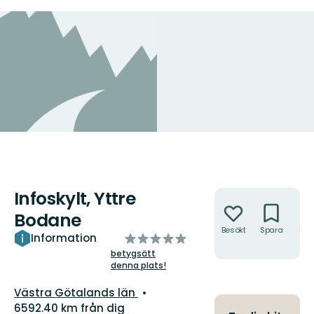
Infoskylt, Yttre
Åtgärder
Bodane
Besökt
Spara
Hitt
av
Information
hit
5
betygsätt
denna plats!
stjärnor
Län:
Västra Götalands län
6592.40 km från dig