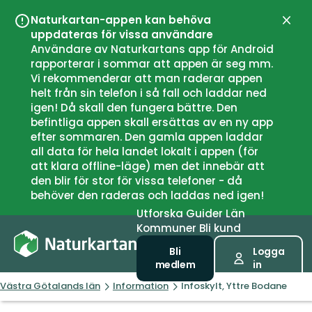
Naturkartan-appen kan behöva
Stän
uppdateras för vissa användare
Användare av Naturkartans app för Android
rapporterar i sommar att appen är seg mm.
Vi rekommenderar att man raderar appen
helt från sin telefon i så fall och laddar ned
igen! Då skall den fungera bättre. Den
befintliga appen skall ersättas av en ny app
efter sommaren. Den gamla appen laddar
all data för hela landet lokalt i appen (för
att klara offline-läge) men det innebär att
den blir för stor för vissa telefoner - då
behöver den raderas och laddas ned igen!
Utforska
Guider
Län
Kommuner
Bli kund
Bli
Logga
medlem
in
Västra Götalands län
Information
Infoskylt, Yttre Bodane