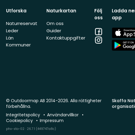
Utforska
Naturkartan
Följ
Ladda ner
oss
app
Naturreservat
Om oss
Facebook
App
Leder
Guider
Store
Län
Kontaktuppgifter
Instagram
App
Kommuner
Store
© Outdoormap AB 2014-2026. Alla rättigheter
Skaffa Natu
förbehållna.
organisat
Integritetspolicy
Användarvillkor
Cookiepolicy
Impressum
phx-sto-02 · 26.7.1 (449747a8c)