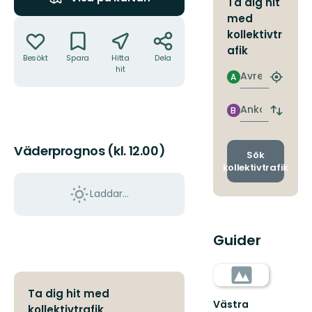
Ta dig hit
med
Åtgärder
kollektivtr
afik
Besökt
Spara
Hitta
Dela
hit
Avresa
A
Hitta
närmas
hållpla
Ankomst
B
Byt
avgång
och
Väderprognos (kl. 12.00)
ankomst
Sök
kollektivtrafik
Laddar...
Guider
Ta dig hit med
Västra
kollektivtrafik