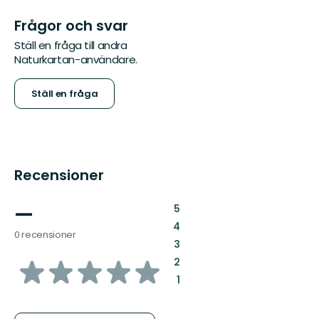
Frågor och svar
Ställ en fråga till andra
Naturkartan-användare.
Ställ en fråga
Recensioner
—
:
5
:
4
0 recensioner
:
3
av
:
2
:
1
5