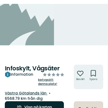
Infoskylt, Vågsäter
Åtgärder
av
Information
5
Besökt
Spara
Hitt
betygsätt
hit
denna plats!
stjärnor
Län:
Västra Götalands län
6568.79 km från dig
Visa på kartan