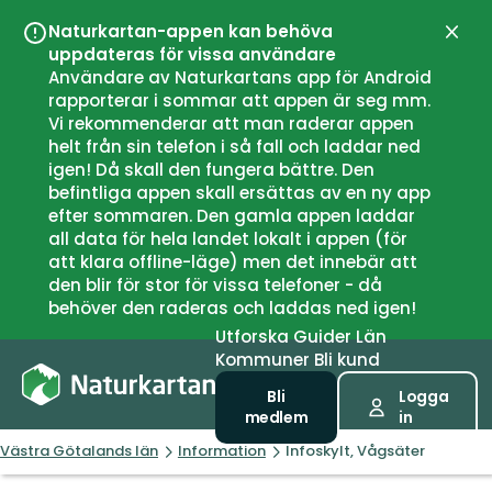
Naturkartan-appen kan behöva
Stän
uppdateras för vissa användare
Användare av Naturkartans app för Android
rapporterar i sommar att appen är seg mm.
Vi rekommenderar att man raderar appen
helt från sin telefon i så fall och laddar ned
igen! Då skall den fungera bättre. Den
befintliga appen skall ersättas av en ny app
efter sommaren. Den gamla appen laddar
all data för hela landet lokalt i appen (för
att klara offline-läge) men det innebär att
den blir för stor för vissa telefoner - då
behöver den raderas och laddas ned igen!
Utforska
Guider
Län
Kommuner
Bli kund
Bli
Logga
medlem
in
Västra Götalands län
Information
Infoskylt, Vågsäter