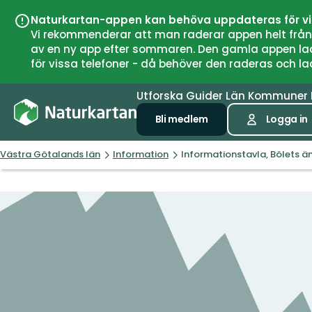
Naturkartan-appen kan behöva uppdateras för v
Vi rekommenderar att man raderar appen helt från si
av en ny app efter sommaren. Den gamla appen laddar
för vissa telefoner - då behöver den raderas och l
Utforska
Guider
Län
Kommuner
Bli medlem
Logga in
Västra Götalands län
Information
Informationstavla, Bölets ä