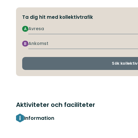
Ta dig hit med kollektivtrafik
Avresa
A
Ankomst
B
Sök kollektiv
Aktiviteter och faciliteter
Information