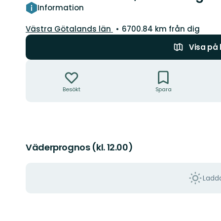
Information
Län:
Västra Götalands län
6700.84 km från dig
Visa på
Åtgärder
Besökt
Spara
Väderprognos (kl. 12.00)
Ladda