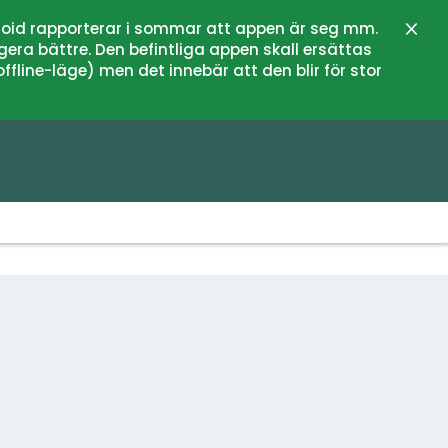
oid rapporterar i sommar att appen är seg mm.
Stän
gera bättre. Den befintliga appen skall ersättas
fline-läge) men det innebär att den blir för stor