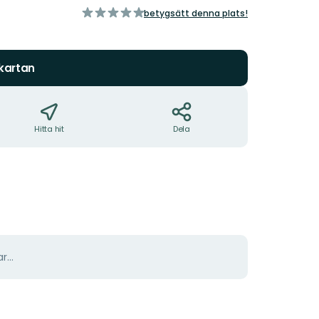
av
betygsätt denna plats!
5
stjärnor
 kartan
Hitta hit
Dela
r...