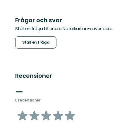
Frågor och svar
Ställ en fråga till andra Naturkartan-användare.
Ställ en fråga
Recensioner
—
0 recensioner
av
5