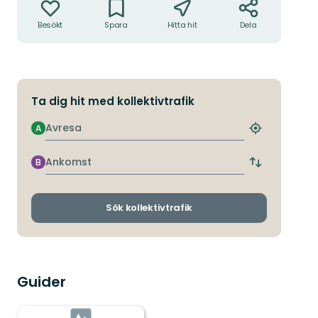
Besökt
Spara
Hitta hit
Dela
Ta dig hit med kollektivtrafik
Avresa
A
Hitta
närmaste
hållplats
Ankomst
B
Byt
avgångs-
och
ankomsthållp
Sök kollektivtrafik
Guider