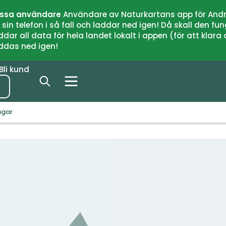
issa användare
Användare av Naturkartans app för Andr
n telefon i så fall och laddar ned igen! Då skall den fun
 all data för hela landet lokalt i appen (för att klara of
addas ned igen!
Bli kund
ngar