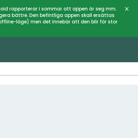
oid rapporterar i sommar att appen är seg mm.
Stän
gera bättre. Den befintliga appen skall ersättas
fline-läge) men det innebär att den blir för stor