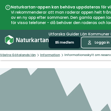
Naturkartan-appen kan behöva uppdateras för v
Vi rekommenderar att man raderar appen helt från si
av en ny app efter sommaren. Den gamla appen laddar
för vissa telefoner - då behöver den raderas och l
Utforska
Guider
Län
Kommuner
Bli medlem
Logga in
Västra Götalands län
Information
Informationsskylt om reserv