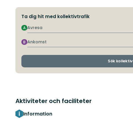
Ta dig hit med kollektivtrafik
Avresa
A
Ankomst
B
Sök kollektiv
Aktiviteter och faciliteter
Information