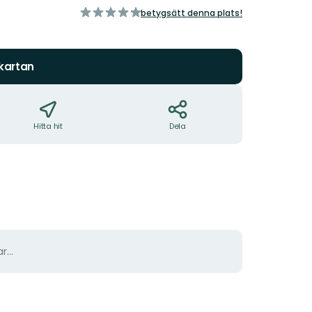
av
betygsätt denna plats!
5
stjärnor
 kartan
Hitta hit
Dela
r...