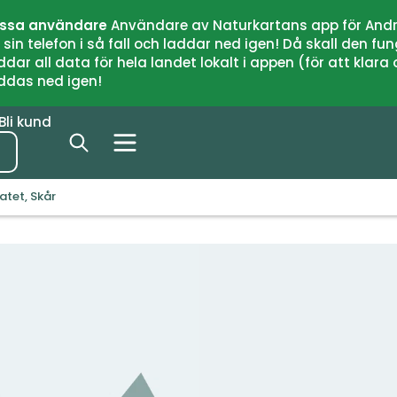
issa användare
Användare av Naturkartans app för Andr
n telefon i så fall och laddar ned igen! Då skall den fun
 all data för hela landet lokalt i appen (för att klara of
addas ned igen!
Bli kund
atet, Skår