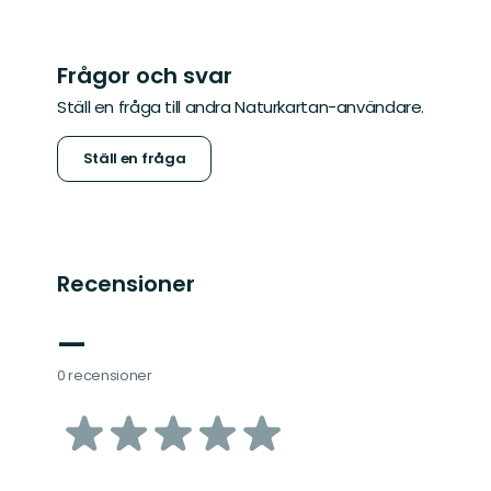
Frågor och svar
Ställ en fråga till andra Naturkartan-användare.
Ställ en fråga
Recensioner
—
0 recensioner
av
5