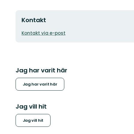
Kontakt
E-
Kontakt via e-post
postadress
Jag har varit här
Jag har varit här
Jag vill hit
Jag vill hit