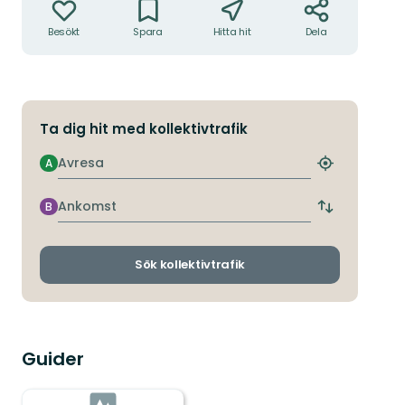
Besökt
Spara
Hitta hit
Dela
Ta dig hit med kollektivtrafik
Avresa
A
Hitta
närmaste
hållplats
Ankomst
B
Byt
avgångs-
och
ankomsthållp
Sök kollektivtrafik
Guider