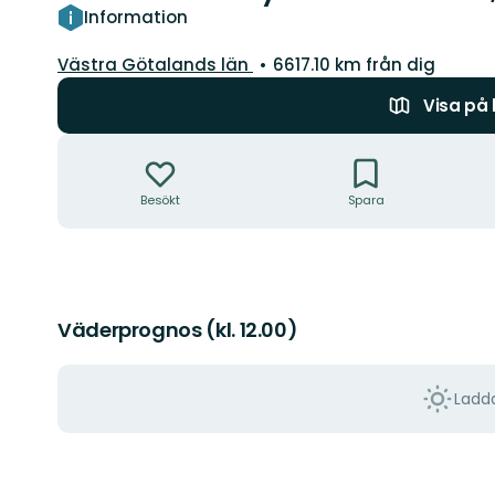
Information
Län:
Västra Götalands län
6617.10 km från dig
Visa på
Åtgärder
Besökt
Spara
Väderprognos (kl. 12.00)
Ladda