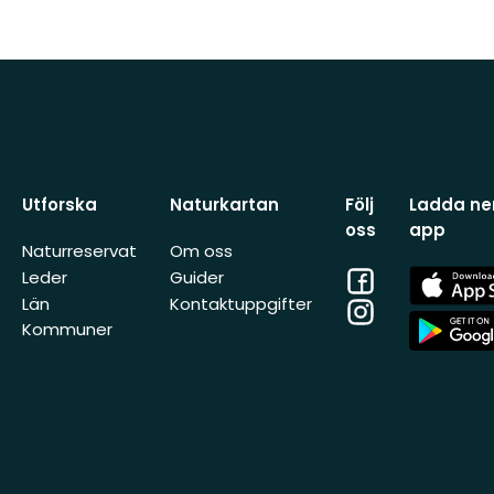
Utforska
Naturkartan
Följ
Ladda ner
oss
app
Naturreservat
Om oss
Facebook
App
Leder
Guider
Store
Län
Kontaktuppgifter
Instagram
App
Kommuner
Store