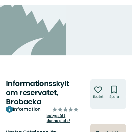
Informationsskylt
Åtgärder
om reservatet,
Besökt
Spara
Hitt
Brobacka
hit
av
Information
5
betygsätt
denna plats!
stjärnor
Län: