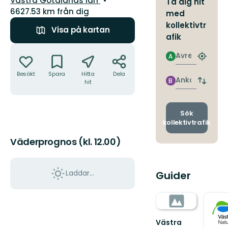
Västra Götalands län
Ta dig hit
6627.53 km från dig
med
kollektivtr
Visa på kartan
afik
Åtgärder
Avresa
A
Hitta
närmas
Besökt
Spara
Hitta
Dela
hållpla
Ankomst
B
hit
Byt
avgång
och
ankomst
Sök
kollektivtrafik
Väderprognos (kl. 12.00)
Laddar...
Guider
Västra