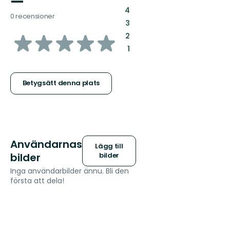
—
:
4
0 recensioner
:
3
av
:
2
:
1
5
stjärnor
Betygsätt denna plats
Användarnas
Lägg till
bilder
bilder
Inga användarbilder ännu. Bli den
första att dela!