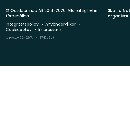
© Outdoormap AB 2014-2026. Alla rättigheter
Skaffa Natu
förbehållna.
organisat
Integritetspolicy
Användarvillkor
Cookiepolicy
Impressum
phx-sto-02 · 26.7.1 (449747a8c)