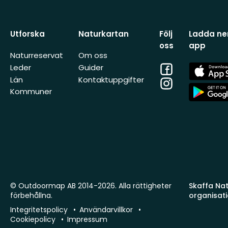
Utforska
Naturkartan
Följ
Ladda ner
oss
app
Naturreservat
Om oss
Facebook
App
Leder
Guider
Store
Län
Kontaktuppgifter
Instagram
App
Kommuner
Store
© Outdoormap AB 2014-2026. Alla rättigheter
Skaffa Natu
förbehållna.
organisat
Integritetspolicy
Användarvillkor
Cookiepolicy
Impressum