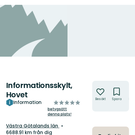
Informationsskylt,
Åtgärder
Hovet
Besökt
Spara
Hitt
av
Information
hit
5
betygsätt
denna plats!
stjärnor
Län:
Västra Götalands län
6688.91 km från dig