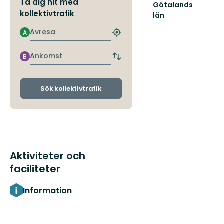
Ta dig hit med
Götalands
kollektivtrafik
län
Avresa
A
Hitta
närmaste
hållplats
Ankomst
B
Byt
avgångs-
och
ankomsthållplatser
Sök kollektivtrafik
Aktiviteter och
faciliteter
Information