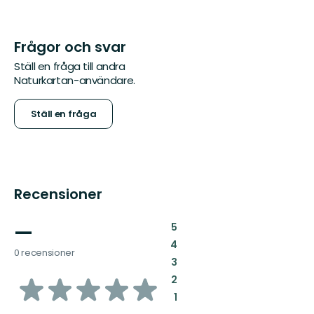
Frågor och svar
Ställ en fråga till andra
Naturkartan-användare.
Ställ en fråga
Recensioner
—
:
5
:
4
0 recensioner
:
3
av
:
2
:
1