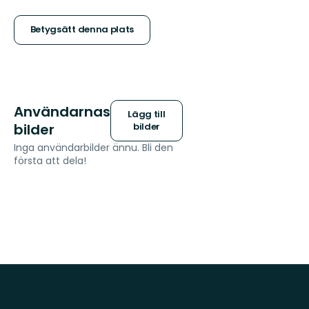
5
stjärnor
Betygsätt denna plats
Användarnas
Lägg till
bilder
bilder
Inga användarbilder ännu. Bli den
första att dela!