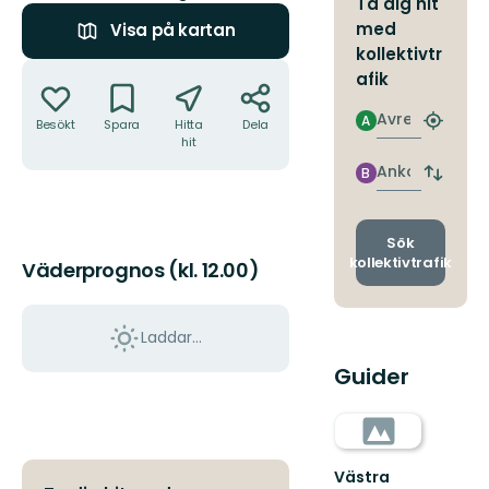
Ta dig hit
med
Visa på kartan
kollektivtr
Åtgärder
afik
Avresa
A
Besökt
Spara
Hitta
Dela
Hitta
hit
närmas
hållpla
Ankomst
B
Byt
avgång
och
ankomst
Sök
kollektivtrafik
Väderprognos (kl. 12.00)
Laddar...
Guider
Västra