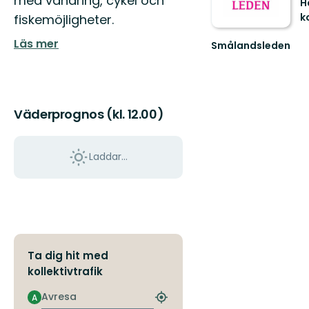
med vandring, cykel och
H
k
fiskemöjligheter.
U
Läs mer
H
Smålandsleden
k
Upplev
fa
Smålands
n
omväxlande
o
natur
pl
och
Väderprognos (kl. 12.00)
rika
kultu...
Laddar...
Ta dig hit med
kollektivtrafik
Avresa
A
Hitta