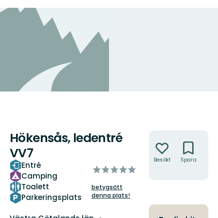
Hökensås, ledentré
Åtgärder
VV7
Besökt
Spara
Hitt
Entré
av
hit
Camping
5
Toalett
betygsätt
stjärnor
denna plats!
Parkeringsplats
Län: