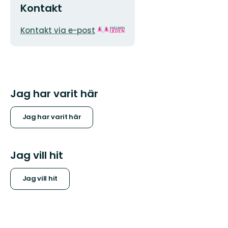
Kontakt
E-
Organisationens
Kontakt via e-post
postadress
logotyp
Jag har varit här
Jag har varit här
Jag vill hit
Jag vill hit