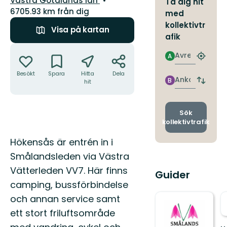
Västra Götalands län
Ta dig hit
6705.93 km från dig
med
kollektivtr
Visa på kartan
afik
Åtgärder
Avresa
A
Hitta
närmas
Besökt
Spara
Hitta
Dela
hållpla
Ankomst
B
hit
Byt
avgång
och
ankomst
Sök
kollektivtrafik
Beskrivning
Hökensås är entrén in i
Smålandsleden via Västra
Vätterleden VV7. Här finns
Guider
camping, bussförbindelse
och annan service samt
ett stort friluftsområde