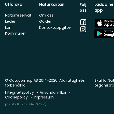
Utforska
Naturkartan
Följ
Ladda ner
oss
app
Naturreservat
Om oss
Facebook
App
Leder
Guider
Store
Län
Kontaktuppgifter
Instagram
App
Kommuner
Store
© Outdoormap AB 2014-2026. Alla rättigheter
Skaffa Natu
förbehållna.
organisat
Integritetspolicy
Användarvillkor
Cookiepolicy
Impressum
phx-sto-01 · 26.7.1 (449747a8c)