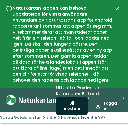
Naturkartan-appen kan behöva
Stän
uppdateras för vissa användare
Användare av Naturkartans app för Android
rapporterar i sommar att appen är seg mm.
Vi rekommenderar att man raderar appen
helt från sin telefon i så fall och laddar ned
igen! Då skall den fungera bättre. Den
befintliga appen skall ersättas av en ny app
efter sommaren. Den gamla appen laddar
all data för hela landet lokalt i appen (för
att klara offline-läge) men det innebär att
den blir för stor för vissa telefoner - då
behöver den raderas och laddas ned igen!
Utforska
Guider
Län
Kommuner
Bli kund
Bli
Logga
medlem
in
Västra Götalands län
Entré
Hökensås, ledentré VV7