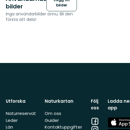
bilder
bilder
Inga användarbilder ännu. Bli den
första att dela!
Utforska
Naturkartan
Följ
Ladda ner
oss
app
Naturreservat
Om oss
Facebook
App
Leder
Guider
Store
Län
Kontaktuppgifter
Instagram