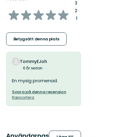
:
3
av
:
2
:
1
5
stjärnor
Betygsätt denna plats
TommyEJoh
6 år sedan
En mysig promenad.
Svara på denna recension
Rapportera
Användarnas
Lägg till