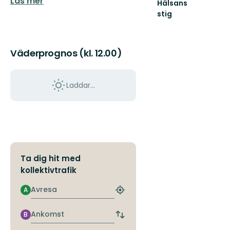
Läs mer
Hälsans
stig
Välkommen
till
Hälsans
Väderprognos (kl. 12.00)
stig,
våra
stigar
är
Laddar...
lät...
Ta dig hit med
kollektivtrafik
Avresa
A
Hitta
närmaste
hållplats
Ankomst
B
Byt
avgångs-