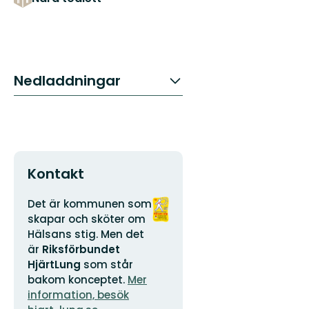
Nedladdningar
Kontakt
Adress
Organisationens
Det är kommunen som
logotyp
skapar och sköter om
Hälsans stig. Men det
är
Riksförbundet
HjärtLung
som står
bakom konceptet.
Mer
information, besök