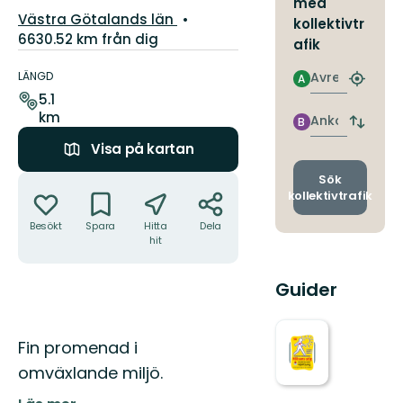
med
Län:
Västra Götalands län
kollektivtr
6630.52 km från dig
afik
Information
om
Avresa
LÄNGD
A
Hitta
leden
5.1
närmas
km
hållpla
Ankomst
B
Byt
avgång
Visa på kartan
och
ankomst
Åtgärder
Sök
kollektivtrafik
Besökt
Spara
Hitta
Dela
hit
Guider
Beskrivning
Fin promenad i
omväxlande miljö.