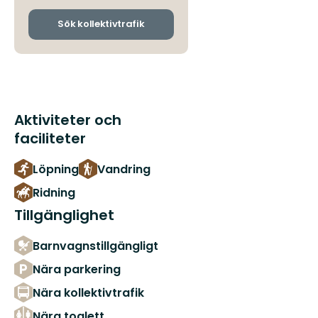
och
ankomsthållplatser
Sök kollektivtrafik
Aktiviteter och
faciliteter
Löpning
Vandring
Ridning
Tillgänglighet
Barnvagnstillgängligt
Nära parkering
Nära kollektivtrafik
Nära toalett