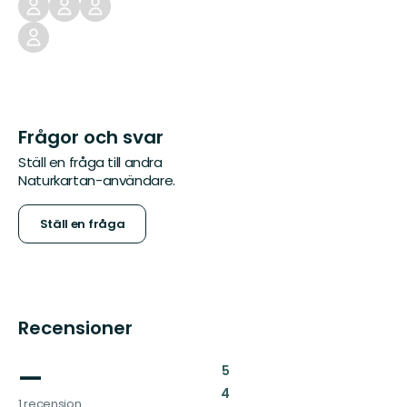
Frågor och svar
Ställ en fråga till andra
Naturkartan-användare.
Ställ en fråga
Recensioner
—
:
5
:
4
1 recension