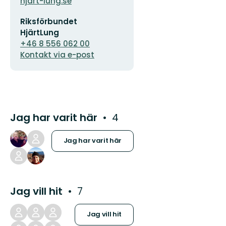
hjart-lung.se
E-
Riksförbundet
postadress
HjärtLung
+46 8 556 062 00
Kontakt via e-post
Jag har varit här
4
Jag har varit här
Jag vill hit
7
Jag vill hit