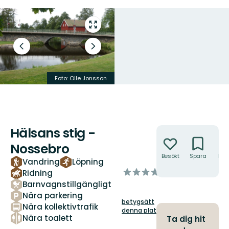
Gå
till
helskärmsläge
Föregående
Nästa
bild
bildspel
Foto: Olle Jonsson
Foto: Olle Jonsson
Hälsans stig -
Åtgärder
Nossebro
Besökt
Spara
Hitt
Vandring
Löpning
hit
av
Ridning
5
Barnvagnstillgängligt
stjärnor
Nära parkering
betygsätt
Nära kollektivtrafik
denna plats!
Nära toalett
Ta dig hit