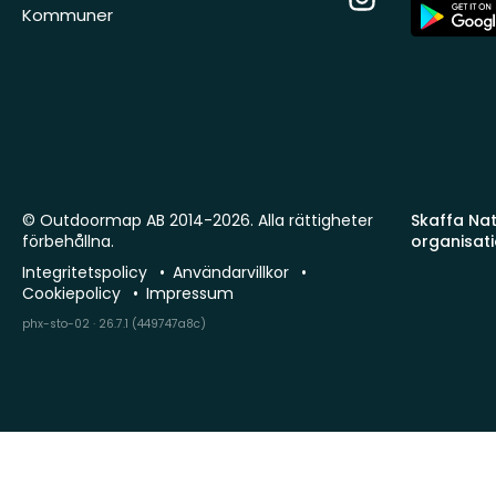
App
Kommuner
Store
© Outdoormap AB 2014-2026. Alla rättigheter
Skaffa Natu
förbehållna.
organisat
Integritetspolicy
Användarvillkor
Cookiepolicy
Impressum
phx-sto-02 · 26.7.1 (449747a8c)