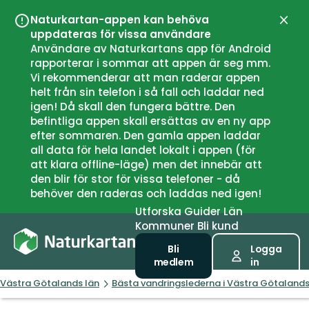
Naturkartan-appen kan behöva
Stän
uppdateras för vissa användare
Användare av Naturkartans app för Android
rapporterar i sommar att appen är seg mm.
Vi rekommenderar att man raderar appen
helt från sin telefon i så fall och laddar ned
igen! Då skall den fungera bättre. Den
befintliga appen skall ersättas av en ny app
efter sommaren. Den gamla appen laddar
all data för hela landet lokalt i appen (för
att klara offline-läge) men det innebär att
den blir för stor för vissa telefoner - då
behöver den raderas och laddas ned igen!
Utforska
Guider
Län
Kommuner
Bli kund
Bli
Logga
medlem
in
Västra Götalands län
Bästa vandringslederna i Västra Götalands