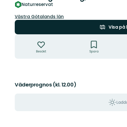
Naturreservat
Län:
Västra Götalands län
Visa på
Åtgärder
Besökt
Spara
Väderprognos (kl. 12.00)
Ladda