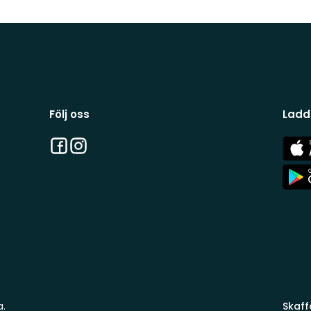
Följ oss
Ladd
Facebook
Instagram
App
Stor
App
Stor
a.
Skaff