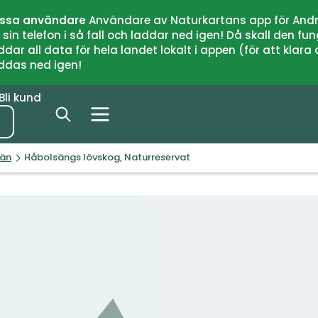
issa användare
Användare av Naturkartans app för Andr
n telefon i så fall och laddar ned igen! Då skall den fun
 all data för hela landet lokalt i appen (för att klara of
addas ned igen!
Bli kund
län
Håbolsängs lövskog, Naturreservat