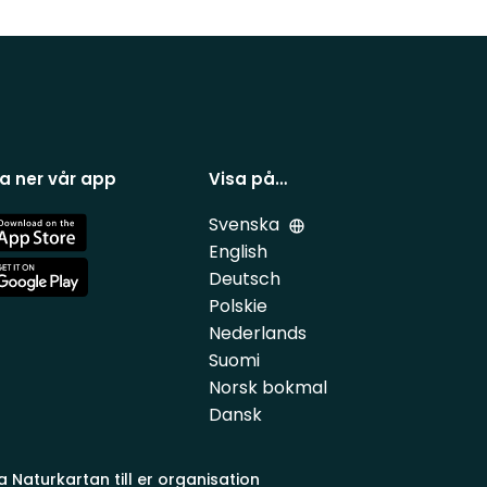
a ner vår app
Visa på…
Svenska
e
English
Deutsch
e
Polskie
Nederlands
Suomi
Norsk bokmal
Dansk
a Naturkartan till er organisation