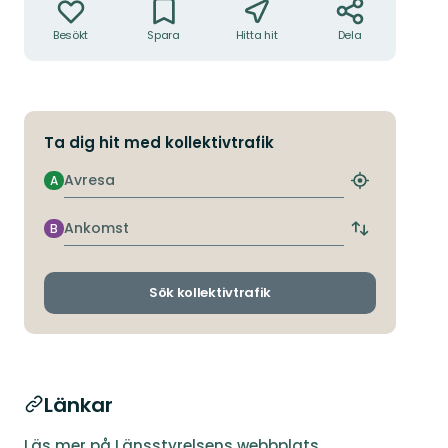
Besökt
Spara
Hitta hit
Dela
Ta dig hit med kollektivtrafik
Avresa
A
Hitta
närmaste
hållplats
Ankomst
B
Byt
avgångs-
och
ankomsthållp
Sök kollektivtrafik
Länkar
Läs mer på Länsstyrelsens webbplats