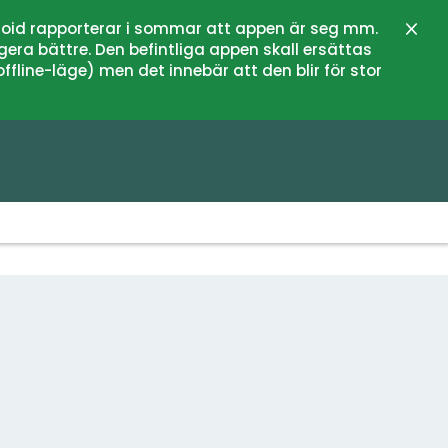
oid rapporterar i sommar att appen är seg mm.
Stän
gera bättre. Den befintliga appen skall ersättas
fline-läge) men det innebär att den blir för stor