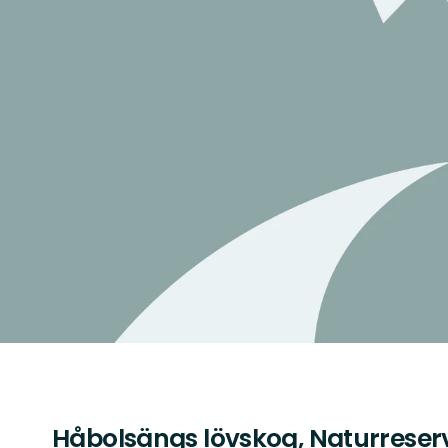
Håbolsängs lövskog, Naturreser