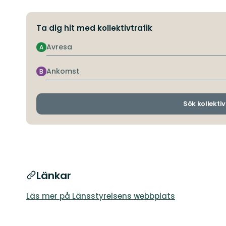
Ta dig hit med kollektivtrafik
Avresa
A
Ankomst
B
Sök kollektiv
Länkar
Läs mer på Länsstyrelsens webbplats