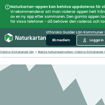
Naturkartan-appen kan behöva uppdateras för v
Vi rekommenderar att man raderar appen helt från si
av en ny app efter sommaren. Den gamla appen laddar
för vissa telefoner - då behöver den raderas och l
Utforska
Guider
Län
Kommuner
Bli medlem
Logga in
Västra Götalands län
Bästa naturreservaten i Västra Götalands 