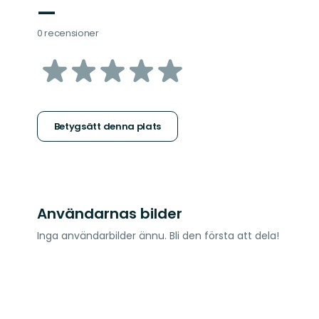
—
0 recensioner
av
5
stjärnor
Betygsätt denna plats
Användarnas bilder
Inga användarbilder ännu. Bli den första att dela!