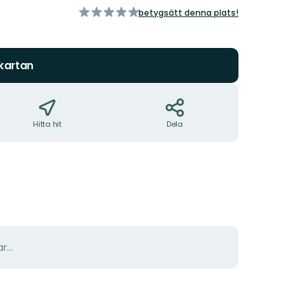
av
betygsätt denna plats!
5
stjärnor
 kartan
Hitta hit
Dela
r...