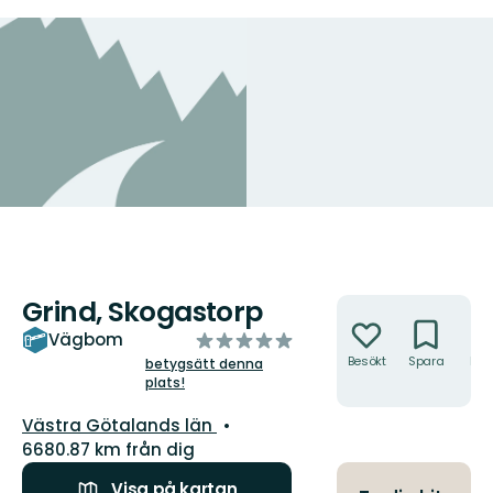
Grind, Skogastorp
Åtgärder
av
Vägbom
5
Besökt
Spara
Hitt
betygsätt denna
hit
plats!
stjärnor
Län:
Västra Götalands län
6680.87 km från dig
Visa på kartan