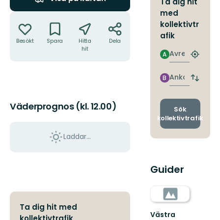
Ta dig hit
med
Åtgärder
kollektivtr
afik
Besökt
Spara
Hitta
Dela
hit
Avresa
A
Hitta
närmas
hållpla
Ankomst
B
Byt
avgång
och
Väderprognos (kl. 12.00)
ankomst
Sök
kollektivtrafik
Laddar...
Guider
Ta dig hit med
Västra
kollektivtrafik