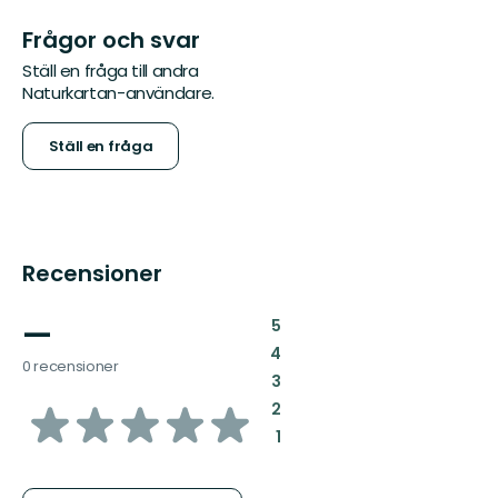
Frågor och svar
Ställ en fråga till andra
Naturkartan-användare.
Ställ en fråga
Recensioner
—
:
5
:
4
0 recensioner
:
3
av
:
2
:
1
5