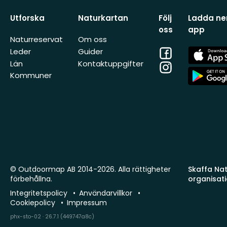
Utforska
Naturkartan
Följ
Ladda ner
oss
app
Naturreservat
Om oss
Facebook
App
Leder
Guider
Store
Län
Kontaktuppgifter
Instagram
App
Kommuner
Store
© Outdoormap AB 2014-2026. Alla rättigheter
Skaffa Natu
förbehållna.
organisat
Integritetspolicy
Användarvillkor
Cookiepolicy
Impressum
phx-sto-02 · 26.7.1 (449747a8c)