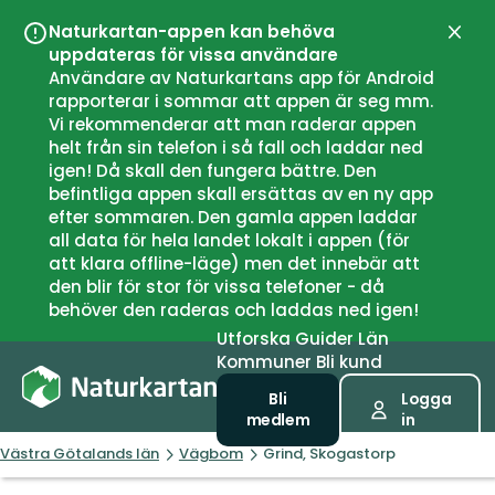
Naturkartan-appen kan behöva
Stän
uppdateras för vissa användare
Användare av Naturkartans app för Android
rapporterar i sommar att appen är seg mm.
Vi rekommenderar att man raderar appen
helt från sin telefon i så fall och laddar ned
igen! Då skall den fungera bättre. Den
befintliga appen skall ersättas av en ny app
efter sommaren. Den gamla appen laddar
all data för hela landet lokalt i appen (för
att klara offline-läge) men det innebär att
den blir för stor för vissa telefoner - då
behöver den raderas och laddas ned igen!
Utforska
Guider
Län
Kommuner
Bli kund
Bli
Logga
medlem
in
Västra Götalands län
Vägbom
Grind, Skogastorp