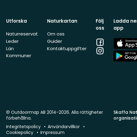
Utforska
Naturkartan
Följ
Ladda ner
oss
app
Naturreservat
Om oss
Facebook
App
Leder
Guider
Store
Län
Kontaktuppgifter
Instagram
App
Kommuner
Store
© Outdoormap AB 2014-2026. Alla rättigheter
Skaffa Natu
förbehållna.
organisat
Integritetspolicy
Användarvillkor
Cookiepolicy
Impressum