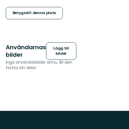
5
stjärnor
Betygsätt denna plats
Användarnas
Lägg till
bilder
bilder
Inga användarbilder ännu. Bli den
första att dela!