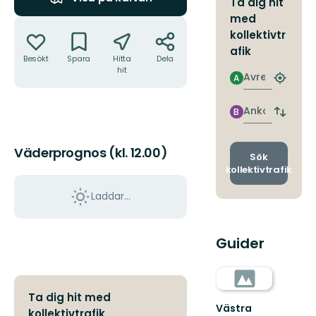
Ta dig hit
med
Åtgärder
kollektivtr
afik
Besökt
Spara
Hitta
Dela
hit
Avresa
A
Hitta
närmas
hållpla
Ankomst
B
Byt
avgång
och
Väderprognos (kl. 12.00)
ankomst
Sök
kollektivtrafik
Laddar...
Guider
Ta dig hit med
Västra
kollektivtrafik