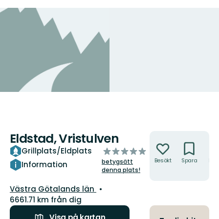
Eldstad, Vristulven
Åtgärder
av
Grillplats/Eldplats
5
Besökt
Spara
Hitt
betygsätt
Information
hit
stjärnor
denna plats!
Län:
Västra Götalands län
6661.71 km från dig
Visa på kartan