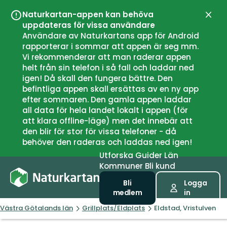
Naturkartan-appen kan behöva
Stän
uppdateras för vissa användare
Användare av Naturkartans app för Android
rapporterar i sommar att appen är seg mm.
Vi rekommenderar att man raderar appen
helt från sin telefon i så fall och laddar ned
igen! Då skall den fungera bättre. Den
befintliga appen skall ersättas av en ny app
efter sommaren. Den gamla appen laddar
all data för hela landet lokalt i appen (för
att klara offline-läge) men det innebär att
den blir för stor för vissa telefoner - då
behöver den raderas och laddas ned igen!
Utforska
Guider
Län
Kommuner
Bli kund
Bli
Logga
medlem
in
Västra Götalands län
Grillplats/Eldplats
Eldstad, Vristulven