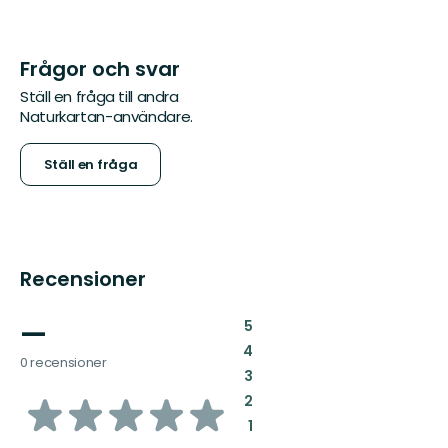
Frågor och svar
Ställ en fråga till andra
Naturkartan-användare.
Ställ en fråga
Recensioner
—
:
5
:
4
0 recensioner
:
3
av
:
2
:
1