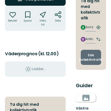
Ta dig hit
med
Åtgärder
kollektivtr
afik
Besökt
Spara
Hitta
Dela
hit
Avresa
A
Hitta
närmas
hållpla
Ankomst
B
Byt
avgång
och
Väderprognos (kl. 12.00)
ankomst
Sök
kollektivtrafik
Laddar...
Guider
Ta dig hit med
Västra
kollektivtrafik