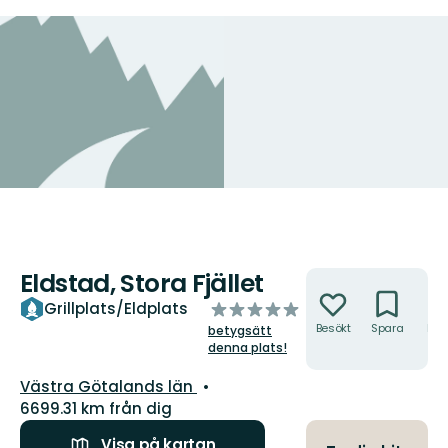
Eldstad, Stora Fjället
Åtgärder
av
Grillplats/Eldplats
5
Besökt
Spara
Hitt
betygsätt
hit
stjärnor
denna plats!
Län:
Västra Götalands län
6699.31 km från dig
Visa på kartan