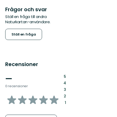
Frågor och svar
Ställ en fråga till andra
Naturkartan-användare.
Ställ en fråga
Recensioner
—
:
5
:
4
0 recensioner
:
3
av
:
2
:
1
5