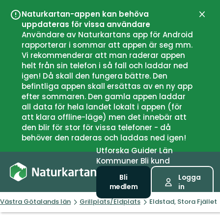
Naturkartan-appen kan behöva
Stän
uppdateras för vissa användare
Användare av Naturkartans app för Android
rapporterar i sommar att appen är seg mm.
Vi rekommenderar att man raderar appen
helt från sin telefon i så fall och laddar ned
igen! Då skall den fungera bättre. Den
befintliga appen skall ersättas av en ny app
efter sommaren. Den gamla appen laddar
all data för hela landet lokalt i appen (för
att klara offline-läge) men det innebär att
den blir för stor för vissa telefoner - då
behöver den raderas och laddas ned igen!
Utforska
Guider
Län
Kommuner
Bli kund
Bli
Logga
medlem
in
Västra Götalands län
Grillplats/Eldplats
Eldstad, Stora Fjället