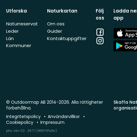
Utforska
Naturkartan
Följ
Ladda ner
oss
app
Naturreservat
Om oss
Facebook
App
Leder
Guider
Store
Län
Kontaktuppgifter
Instagram
App
Kommuner
Store
© Outdoormap AB 2014-2026. Alla rättigheter
Skaffa Natu
förbehållna.
organisat
Integritetspolicy
Användarvillkor
Cookiepolicy
Impressum
phx-sto-02 · 26.7.1 (449747a8c)