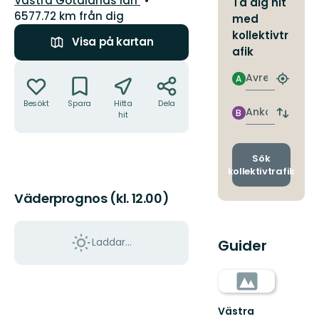
Västra Götalands län
Ta dig hit
6577.72 km från dig
med
kollektivtr
Visa på kartan
afik
Åtgärder
Avresa
A
Hitta
närmas
Besökt
Spara
Hitta
Dela
hållpla
Ankomst
B
hit
Byt
avgång
och
ankomst
Sök
kollektivtrafik
Väderprognos (kl. 12.00)
Laddar...
Guider
Västra