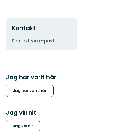
Kontakt
E-
Kontakt via e-post
postadress
Jag har varit här
Jag har varit här
Jag vill hit
Jag vill hit