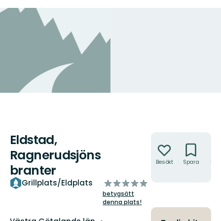
Eldstad,
Åtgärder
Ragnerudsjöns
Besökt
Spara
Hitt
branter
hit
av
Grillplats/Eldplats
5
betygsätt
stjärnor
denna plats!
Län: