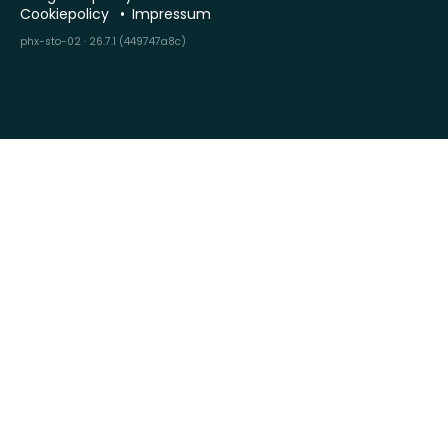
Cookiepolicy
Impressum
phx-sto-02 · 26.7.1 (449747a8c)