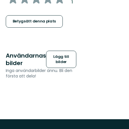
:
1
5
stjärnor
Betygsätt denna plats
Användarnas
Lägg till
bilder
bilder
Inga användarbilder ännu. Bli den
första att dela!