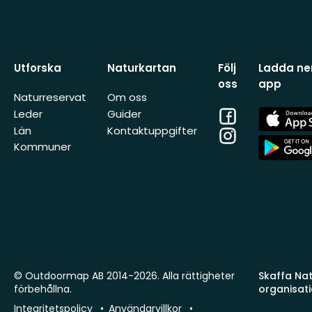
Utforska
Naturkartan
Följ
Ladda ner
oss
app
Naturreservat
Om oss
Facebook
App
Leder
Guider
Store
Län
Kontaktuppgifter
Instagram
App
Kommuner
Store
© Outdoormap AB 2014-2026. Alla rättigheter
Skaffa Natu
förbehållna.
organisat
Integritetspolicy
Användarvillkor