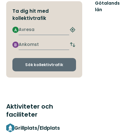
Götalands
län
Ta dig hit med
kollektivtrafik
Avresa
A
Hitta
närmaste
hållplats
Ankomst
B
Byt
avgångs-
och
ankomsthållplatser
Sök kollektivtrafik
Aktiviteter och
faciliteter
Grillplats/Eldplats