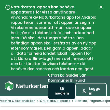
Naturkartan-appen kan behöva
Stän
uppdateras för vissa användare
Användare av Naturkartans app för Android
rapporterar i sommar att appen är seg mm.
Vi rekommenderar att man raderar appen
helt från sin telefon i så fall och laddar ned
igen! Då skall den fungera bättre. Den
befintliga appen skall ersättas av en ny app
efter sommaren. Den gamla appen laddar
all data för hela landet lokalt i appen (för
att klara offline-läge) men det innebär att
den blir för stor för vissa telefoner - då
behöver den raderas och laddas ned igen!
Utforska
Guider
Län
Kommuner
Bli kund
Bli
Logga
medlem
in
Västra Götalands län
Grillplats/Eldplats
Eldstad, Ragnerudsjö