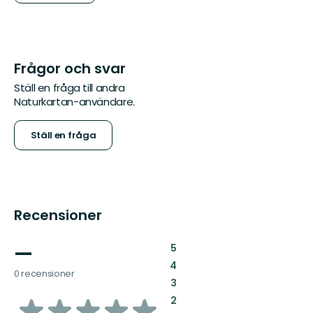
Frågor och svar
Ställ en fråga till andra
Naturkartan-användare.
Ställ en fråga
Recensioner
—
:
5
:
4
0 recensioner
:
3
av
:
2