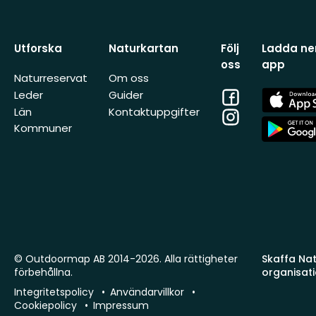
Utforska
Naturkartan
Följ
Ladda ner
oss
app
Naturreservat
Om oss
Facebook
App
Leder
Guider
Store
Län
Kontaktuppgifter
Instagram
App
Kommuner
Store
© Outdoormap AB 2014-2026. Alla rättigheter
Skaffa Natu
förbehållna.
organisat
Integritetspolicy
Användarvillkor
Cookiepolicy
Impressum