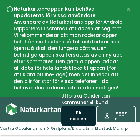
Naturkartan-appen kan behöva
Stän
uppdateras för vissa användare
Användare av Naturkartans app för Android
rapporterar i sommar att appen är seg mm.
Vi rekommenderar att man raderar appen
helt från sin telefon i så fall och laddar ned
igen! Då skall den fungera bättre. Den
befintliga appen skall ersättas av en ny app
efter sommaren. Den gamla appen laddar
all data för hela landet lokalt i appen (för
att klara offline-läge) men det innebär att
den blir för stor för vissa telefoner - då
behöver den raderas och laddas ned igen!
Utforska
Guider
Län
Kommuner
Bli kund
Bli
Logga
medlem
in
Västra Götalands län
Grillplats/Eldplats
Eldstad, Mölarp