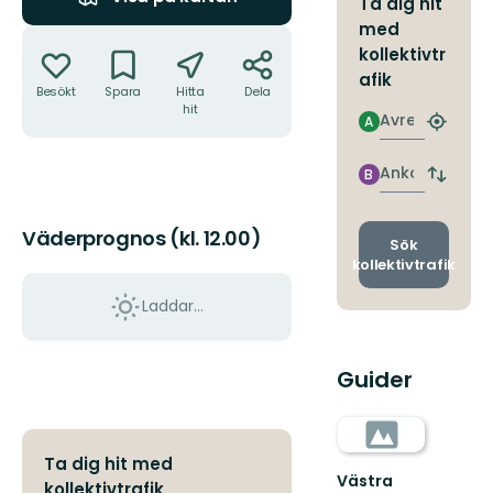
Ta dig hit
med
Åtgärder
kollektivtr
afik
Besökt
Spara
Hitta
Dela
hit
Avresa
A
Hitta
närmas
hållpla
Ankomst
B
Byt
avgång
och
Väderprognos (kl. 12.00)
ankomst
Sök
kollektivtrafik
Laddar...
Guider
Ta dig hit med
Västra
kollektivtrafik