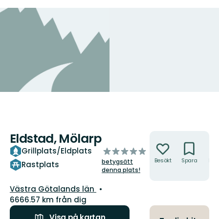
Eldstad, Mölarp
Åtgärder
av
Grillplats/Eldplats
5
Besökt
Spara
Hitt
betygsätt
Rastplats
hit
stjärnor
denna plats!
Län:
Västra Götalands län
6666.57 km från dig
Visa på kartan