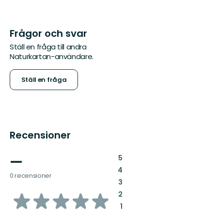
Frågor och svar
Ställ en fråga till andra
Naturkartan-användare.
Ställ en fråga
Recensioner
—
:
5
:
4
0 recensioner
:
3
av
:
2
:
1