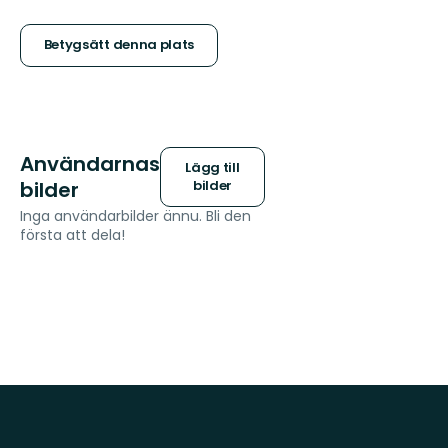
5
stjärnor
Betygsätt denna plats
Användarnas
Lägg till
bilder
bilder
Inga användarbilder ännu. Bli den
första att dela!