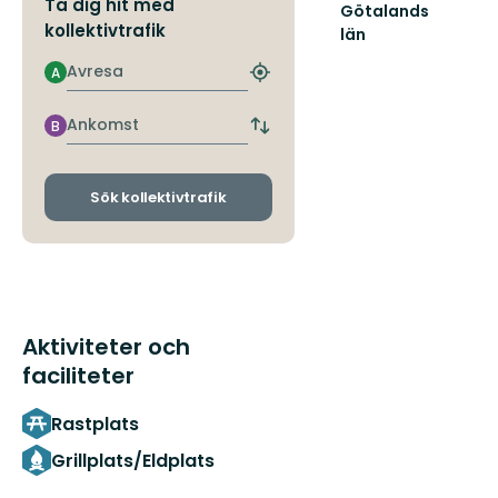
Ta dig hit med
Götalands
kollektivtrafik
län
Avresa
A
Hitta
närmaste
hållplats
Ankomst
B
Byt
avgångs-
och
ankomsthållplatser
Sök kollektivtrafik
Aktiviteter och
faciliteter
Rastplats
Grillplats/Eldplats