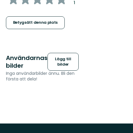
:
1
5
stjärnor
Betygsätt denna plats
Användarnas
Lägg till
bilder
bilder
Inga användarbilder ännu. Bli den
första att dela!