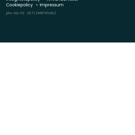
Cookiepolicy
Impressum
phx-sto-02 · 26.7.1 (449747a8c)