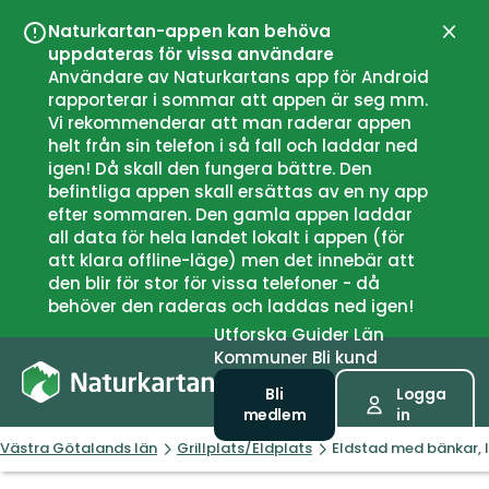
Naturkartan-appen kan behöva
Stän
uppdateras för vissa användare
Användare av Naturkartans app för Android
rapporterar i sommar att appen är seg mm.
Vi rekommenderar att man raderar appen
helt från sin telefon i så fall och laddar ned
igen! Då skall den fungera bättre. Den
befintliga appen skall ersättas av en ny app
efter sommaren. Den gamla appen laddar
all data för hela landet lokalt i appen (för
att klara offline-läge) men det innebär att
den blir för stor för vissa telefoner - då
behöver den raderas och laddas ned igen!
Utforska
Guider
Län
Kommuner
Bli kund
Bli
Logga
medlem
in
Västra Götalands län
Grillplats/Eldplats
Eldstad med bänkar, 