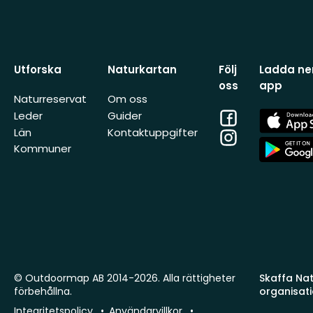
Utforska
Naturkartan
Följ
Ladda ner
oss
app
Naturreservat
Om oss
Facebook
App
Leder
Guider
Store
Län
Kontaktuppgifter
Instagram
App
Kommuner
Store
© Outdoormap AB 2014-2026. Alla rättigheter
Skaffa Natu
förbehållna.
organisat
Integritetspolicy
Användarvillkor