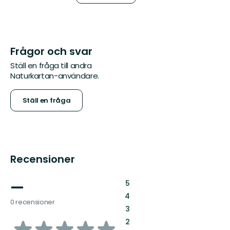
Frågor och svar
Ställ en fråga till andra
Naturkartan-användare.
Ställ en fråga
Recensioner
—
:
5
:
4
0 recensioner
:
3
av
:
2