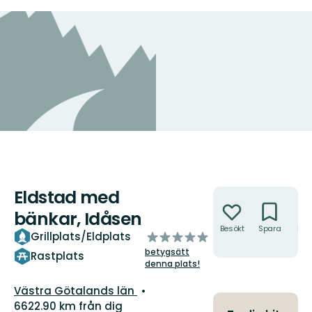
Eldstad med
Åtgärder
bänkar, Idåsen
Besökt
Spara
Hitt
av
Grillplats/Eldplats
hit
5
betygsätt
Rastplats
stjärnor
denna plats!
Län:
Västra Götalands län
6622.90 km från dig