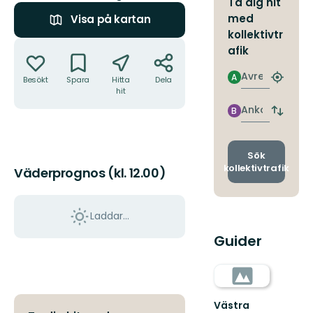
Ta dig hit
med
Visa på kartan
kollektivtr
Åtgärder
afik
Avresa
A
Besökt
Spara
Hitta
Dela
Hitta
hit
närmas
hållpla
Ankomst
B
Byt
avgång
och
ankomst
Sök
kollektivtrafik
Väderprognos (kl. 12.00)
Laddar...
Guider
Västra