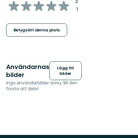
av
:
2
:
1
5
stjärnor
Betygsätt denna plats
Användarnas
Lägg till
bilder
bilder
Inga användarbilder ännu. Bli den
första att dela!