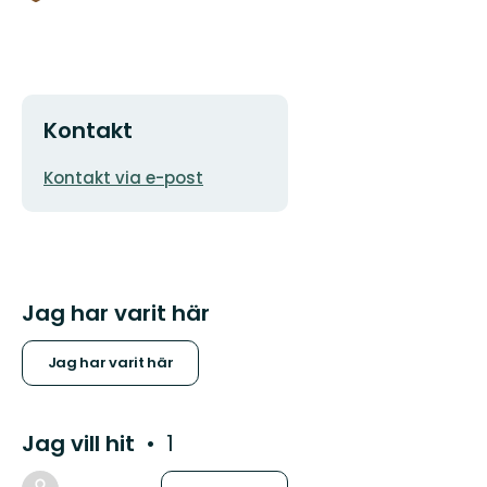
Kontakt
E-
Kontakt via e-post
postadress
Jag har varit här
Jag har varit här
Jag vill hit
1