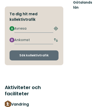
Götalands
län
Ta dig hit med
kollektivtrafik
Avresa
A
Hitta
närmaste
hållplats
Ankomst
B
Byt
avgångs-
och
ankomsthållplatser
Sök kollektivtrafik
Aktiviteter och
faciliteter
Vandring