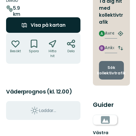
om
LÄNGD
Ta dig hit
leden
med
5.9
km
kollektivtr
afik
Visa på kartan
Avresa
A
Åtgärder
Hitta
närmas
hållpla
Ankomst
B
Byt
Besökt
Spara
Hitta
Dela
avgång
hit
och
ankomst
Sök
kollektivtrafik
Väderprognos (kl. 12.00)
Guider
Laddar...
Västra