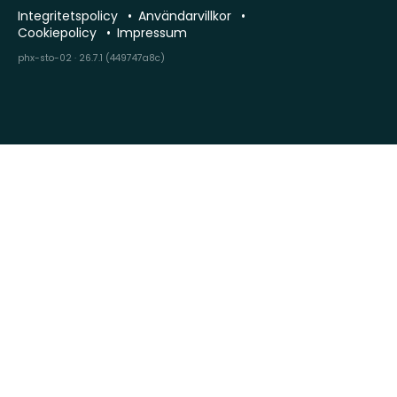
Integritetspolicy
Användarvillkor
Cookiepolicy
Impressum
phx-sto-02 · 26.7.1 (449747a8c)