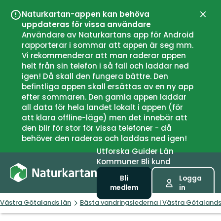
Naturkartan-appen kan behöva
Stän
uppdateras för vissa användare
Användare av Naturkartans app för Android
rapporterar i sommar att appen är seg mm.
Vi rekommenderar att man raderar appen
helt från sin telefon i så fall och laddar ned
igen! Då skall den fungera bättre. Den
befintliga appen skall ersättas av en ny app
efter sommaren. Den gamla appen laddar
all data för hela landet lokalt i appen (för
att klara offline-läge) men det innebär att
den blir för stor för vissa telefoner - då
behöver den raderas och laddas ned igen!
Utforska
Guider
Län
Kommuner
Bli kund
Bli
Logga
medlem
in
Västra Götalands län
Bästa vandringslederna i Västra Götalands