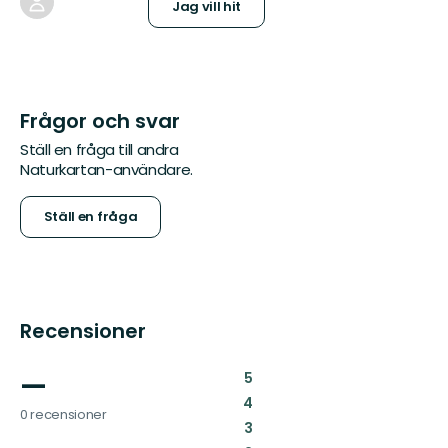
Jag vill hit
Frågor och svar
Ställ en fråga till andra
Naturkartan-användare.
Ställ en fråga
Recensioner
—
:
5
:
4
0 recensioner
:
3