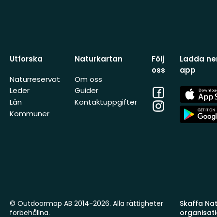
Utforska
Naturkartan
Följ
Ladda ner
oss
app
Naturreservat
Om oss
Facebook
App
Leder
Guider
Store
Län
Kontaktuppgifter
Instagram
App
Kommuner
Store
© Outdoormap AB 2014-2026. Alla rättigheter
Skaffa Natu
förbehållna.
organisat