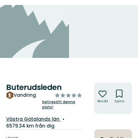
Buterudsleden
Åtgärder
av
Vandring
5
Besökt
Spara
Hitt
betygsätt denna
hit
plats!
stjärnor
Län:
Västra Götalands län
6579.34 km från dig
Information