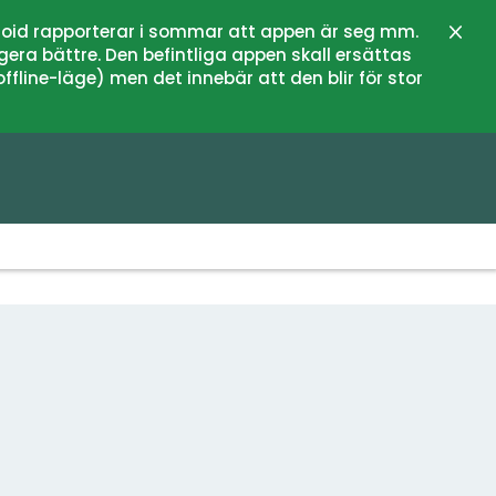
oid rapporterar i sommar att appen är seg mm.
Stän
gera bättre. Den befintliga appen skall ersättas
fline-läge) men det innebär att den blir för stor