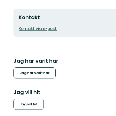
Kontakt
E-
Kontakt via e-post
postadress
Jag har varit här
Jag har varit här
Jag vill hit
Jag vill hit