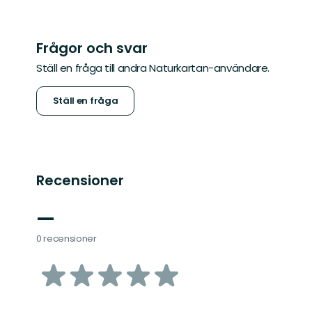
Frågor och svar
Ställ en fråga till andra Naturkartan-användare.
Ställ en fråga
Recensioner
—
0 recensioner
av
5