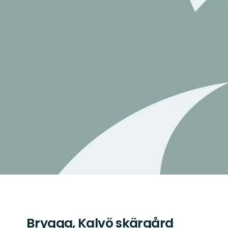
Brygga, Kalvö skärgård