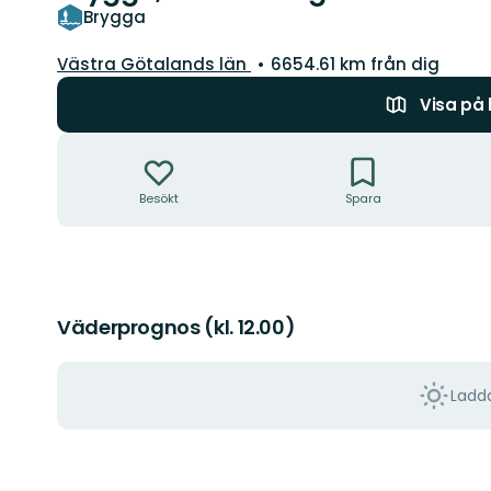
Brygga
Län:
Västra Götalands län
6654.61 km från dig
Visa på
Åtgärder
Besökt
Spara
Väderprognos (kl. 12.00)
Ladda