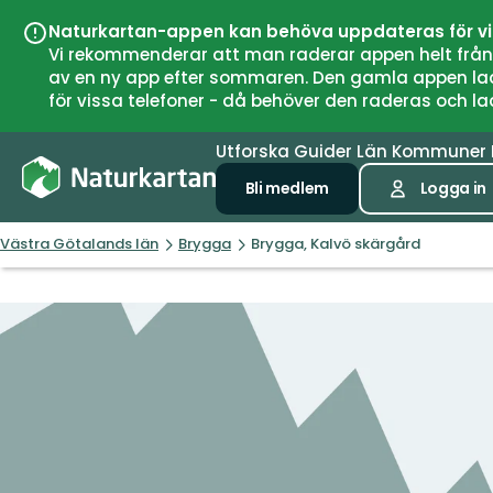
Naturkartan-appen kan behöva uppdateras för v
Vi rekommenderar att man raderar appen helt från si
av en ny app efter sommaren. Den gamla appen laddar
för vissa telefoner - då behöver den raderas och l
Utforska
Guider
Län
Kommuner
Bli medlem
Logga in
Västra Götalands län
Brygga
Brygga, Kalvö skärgård