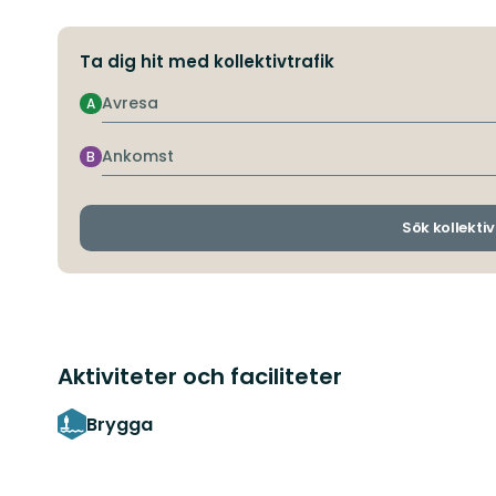
Ta dig hit med kollektivtrafik
Avresa
A
Ankomst
B
Sök kollektiv
Aktiviteter och faciliteter
Brygga