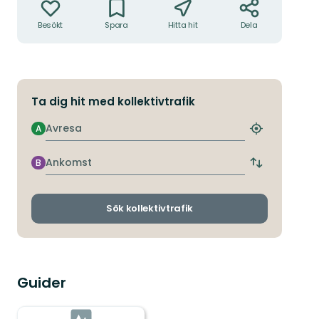
Besökt
Spara
Hitta hit
Dela
Ta dig hit med kollektivtrafik
Avresa
A
Hitta
närmaste
hållplats
Ankomst
B
Byt
avgångs-
och
ankomsthållp
Sök kollektivtrafik
Guider