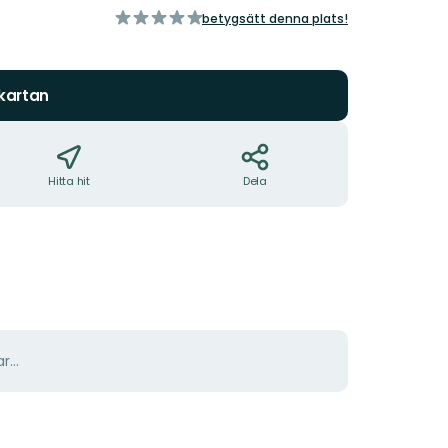
av
betygsätt denna plats!
5
stjärnor
 kartan
Hitta hit
Dela
r...