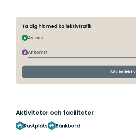
Ta dig hit med kollektivtrafik
Avresa
A
Ankomst
B
Sök kollektiv
Aktiviteter och faciliteter
Rastplats
Bänkbord