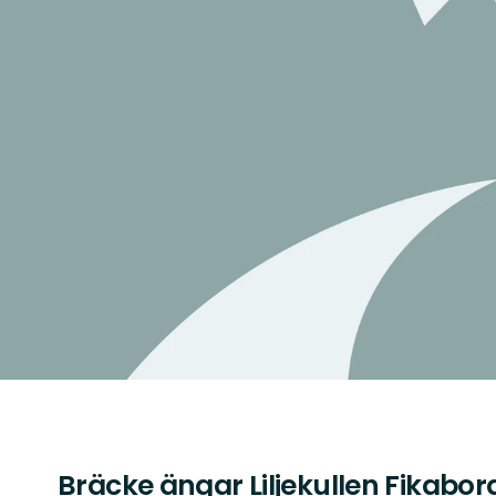
Bräcke ängar Liljekullen Fikabo