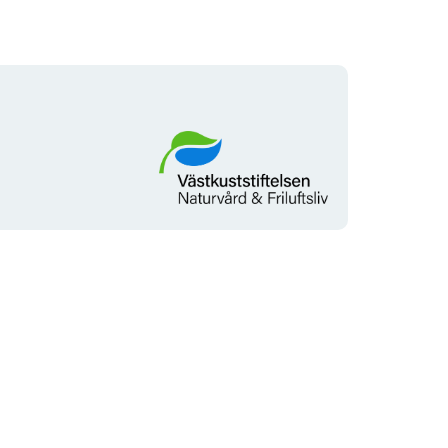
Organisationens
logotyp