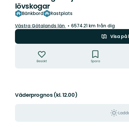
lövskogar
Bänkbord
Rastplats
Län:
Västra Götalands län
6574.21 km från dig
Visa på
Åtgärder
Besökt
Spara
Väderprognos (kl. 12.00)
Ladda