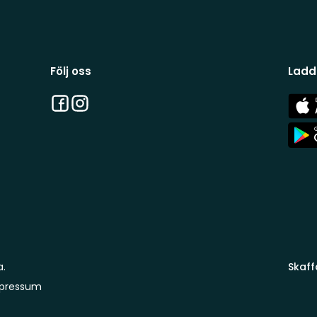
Följ oss
Ladd
Facebook
Instagram
App
Stor
App
Stor
a.
Skaff
pressum