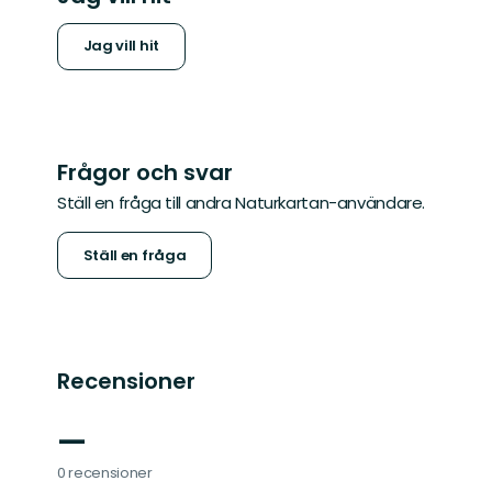
Jag vill hit
Frågor och svar
Ställ en fråga till andra Naturkartan-användare.
Ställ en fråga
Recensioner
—
0 recensioner