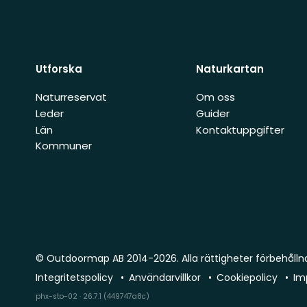
Utforska
Naturkartan
Naturreservat
Om oss
Leder
Guider
Län
Kontaktuppgifter
Kommuner
© Outdoormap AB 2014-2026. Alla rättigheter förbehålln
Integritetspolicy
Användarvillkor
Cookiepolicy
Im
phx-sto-02 · 26.7.1 (449747a8c)