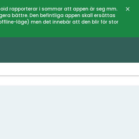
oid rapporterar i sommar att appen är seg mm.
Stän
gera bättre. Den befintliga appen skall ersättas
fline-läge) men det innebär att den blir för stor