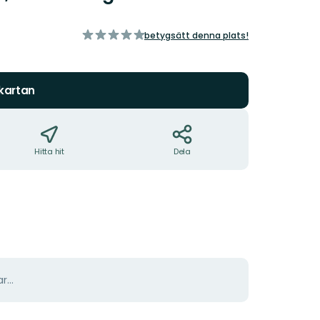
av
betygsätt denna plats!
5
stjärnor
 kartan
Hitta hit
Dela
r...