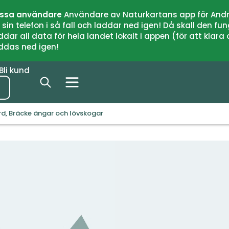
issa användare
Användare av Naturkartans app för Andr
n telefon i så fall och laddar ned igen! Då skall den fun
 all data för hela landet lokalt i appen (för att klara of
addas ned igen!
Bli kund
ord, Bräcke ängar och lövskogar