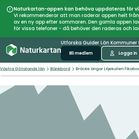
Naturkartan-appen kan behöva uppdateras för v
Vi rekommenderar att man raderar appen helt från si
av en ny app efter sommaren. Den gamla appen laddar
för vissa telefoner - då behöver den raderas och l
Utforska
Guider
Län
Kommuner
Bli medlem
Logga in
Västra Götalands län
Bänkbord
Bräcke ängar Liljekullen Fikab