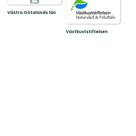
Västra Götalands län
Västkuststiftelsen
Naturvård
och
friluftsliv
i
Västsverige.Vi
värn...