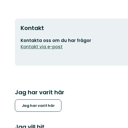
Kontakt
E-
Kontakta oss om du har frågor
postadress
Kontakt via e-post
Jag har varit här
Jag har varit här
Jag vill hit