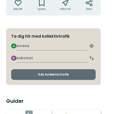
Besökt
Spara
Hitta hit
Dela
Ta dig hit med kollektivtrafik
Avresa
A
Hitta
närmaste
hållplats
Ankomst
B
Byt
avgångs-
och
ankomsthållp
Sök kollektivtrafik
Guider