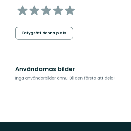
av
5
stjärnor
Betygsätt denna plats
Användarnas bilder
Inga användarbilder ännu. Bli den första att dela!