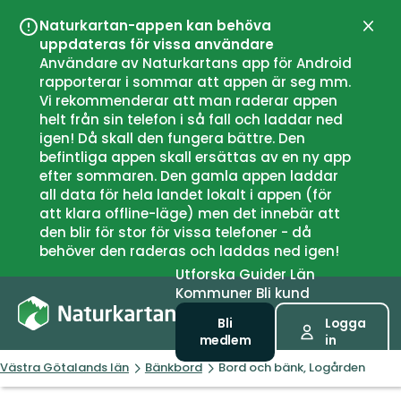
Naturkartan-appen kan behöva
Stän
uppdateras för vissa användare
Användare av Naturkartans app för Android
rapporterar i sommar att appen är seg mm.
Vi rekommenderar att man raderar appen
helt från sin telefon i så fall och laddar ned
igen! Då skall den fungera bättre. Den
befintliga appen skall ersättas av en ny app
efter sommaren. Den gamla appen laddar
all data för hela landet lokalt i appen (för
att klara offline-läge) men det innebär att
den blir för stor för vissa telefoner - då
behöver den raderas och laddas ned igen!
Utforska
Guider
Län
Kommuner
Bli kund
Bli
Logga
medlem
in
Västra Götalands län
Bänkbord
Bord och bänk, Logården