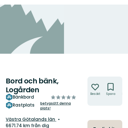
Bord och bänk,
Åtgärder
Logården
Besökt
Spara
Hitt
av
Bänkbord
hit
5
betygsätt denna
Rastplats
plats!
stjärnor
Län:
Västra Götalands län
6671.74 km från dig