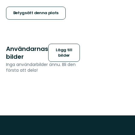
5
stjärnor
Betygsätt denna plats
Användarnas
Lägg till
bilder
bilder
Inga användarbilder ännu. Bli den
första att dela!