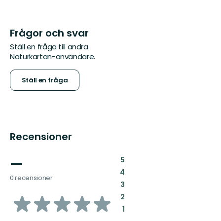
Frågor och svar
Ställ en fråga till andra
Naturkartan-användare.
Ställ en fråga
Recensioner
—
:
5
:
4
0 recensioner
:
3
av
:
2
:
1