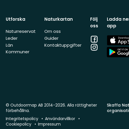
Utforska
Naturkartan
Följ
Ladda ner
oss
app
Naturreservat
Om oss
Facebook
App
Leder
Guider
Store
Län
Kontaktuppgifter
Instagram
App
Kommuner
Store
© Outdoormap AB 2014-2026. Alla rättigheter
Skaffa Natu
förbehållna.
organisat
Integritetspolicy
Användarvillkor
Cookiepolicy
Impressum