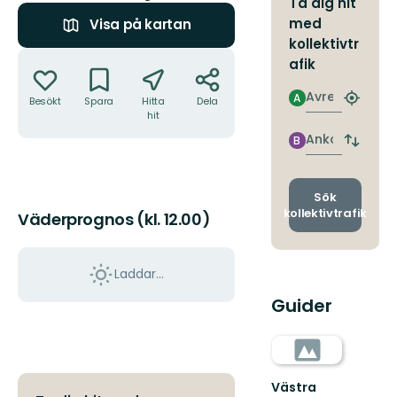
Ta dig hit
med
Visa på kartan
kollektivtr
Åtgärder
afik
Avresa
A
Besökt
Spara
Hitta
Dela
Hitta
hit
närmas
hållpla
Ankomst
B
Byt
avgång
och
ankomst
Sök
kollektivtrafik
Väderprognos (kl. 12.00)
Laddar...
Guider
Västra