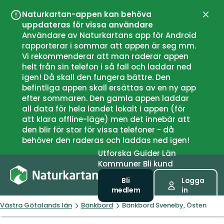
Naturkartan-appen kan behöva
Stän
uppdateras för vissa användare
Användare av Naturkartans app för Android
rapporterar i sommar att appen är seg mm.
Vi rekommenderar att man raderar appen
helt från sin telefon i så fall och laddar ned
igen! Då skall den fungera bättre. Den
befintliga appen skall ersättas av en ny app
efter sommaren. Den gamla appen laddar
all data för hela landet lokalt i appen (för
att klara offline-läge) men det innebär att
den blir för stor för vissa telefoner - då
behöver den raderas och laddas ned igen!
Utforska
Guider
Län
Kommuner
Bli kund
Bli
Logga
medlem
in
Västra Götalands län
Bänkbord
Bänkbord Sveneby, Östen