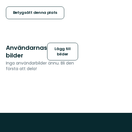
5
stjärnor
Betygsätt denna plats
Användarnas
Lägg till
bilder
bilder
Inga användarbilder ännu. Bli den
första att dela!