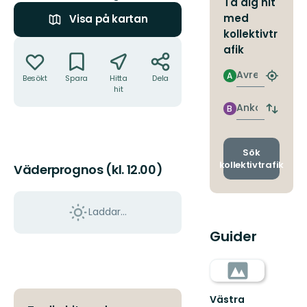
Ta dig hit
med
Visa på kartan
kollektivtr
Åtgärder
afik
Avresa
A
Besökt
Spara
Hitta
Dela
Hitta
hit
närmas
hållpla
Ankomst
B
Byt
avgång
och
ankomst
Sök
kollektivtrafik
Väderprognos (kl. 12.00)
Laddar...
Guider
Västra