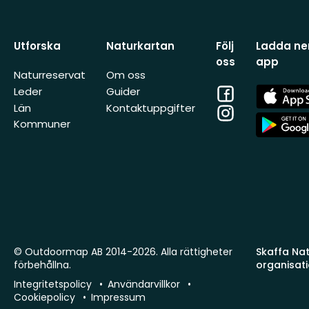
Utforska
Naturkartan
Följ
Ladda ner
oss
app
Naturreservat
Om oss
Facebook
App
Leder
Guider
Store
Län
Kontaktuppgifter
Instagram
App
Kommuner
Store
© Outdoormap AB 2014-2026. Alla rättigheter
Skaffa Natu
förbehållna.
organisat
Integritetspolicy
Användarvillkor
Cookiepolicy
Impressum