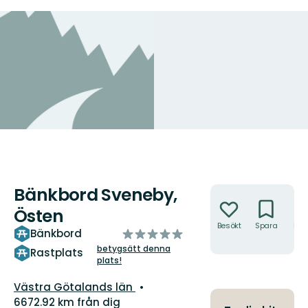
Bänkbord Sveneby,
Åtgärder
Östen
Besökt
Spara
Hitt
av
Bänkbord
hit
5
betygsätt denna
Rastplats
plats!
stjärnor
Län:
Västra Götalands län
6672.92 km från dig