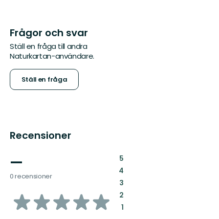
Frågor och svar
Ställ en fråga till andra
Naturkartan-användare.
Ställ en fråga
Recensioner
—
:
5
:
4
0 recensioner
:
3
av
:
2
:
1